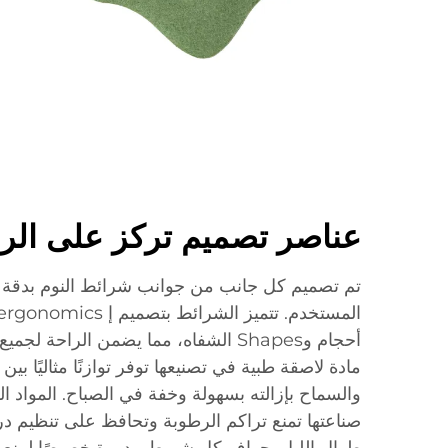
عناصر تصميم تركز على الر
تم تصميم كل جانب من جوانب شرائط النوم بدقة م
أحجام وShapes الشفاه، مما يضمن الراحة
مادة لاصقة طبية في تصنيعها توفر توازنًا مثاليًا بي
والسماح بإزالته بسهولة وخفة في الصباح. المواد ا
صناعتها تمنع تراكم الرطوبة وتحافظ على تنظيم د