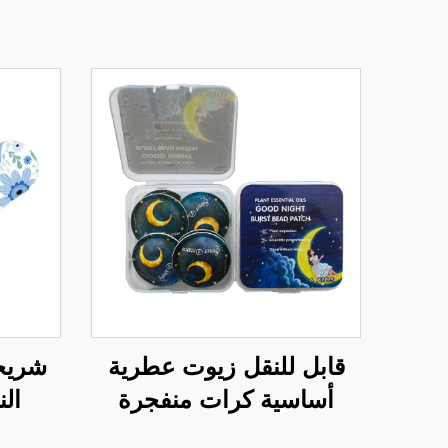
قابل للنقل زيوت عطرية
شريحة
أساسية كرات منفجرة
الن
ملصق طارد البعوض
للشخير