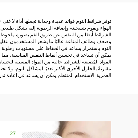
لتخفيف الحشرات وإبعاد
النو
البعوض
للزيوت
توفر شرائط النوم فوائد عديدة وجذابة تجعلها أداة لا غن
الهواء ويقوم بتسخينه وإضافة الرطوبة إليه بشكل طبيعي ق
الشرائط أيضًا من التنفس عن طريق الفم بصورة ملحوظة، 
وضعف وظائف المناعة. غالبًا ما يشعر المستخدمون بتقلي
النوم باستمرار يساعد في الحفاظ على مستويات رطوبة منا
يمكن أن تساعد في تحسين أنماط التنفس المناسبة، مما يز
المواد المُصنعة للشرائط خالية من المواد المسببة للحسا
مقارنةً بالحلول الأخرى الأكثر تعديًا لمشاكل النوم، ولا 
العمرية. الاستخدام المنتظم يمكن أن يساعد في إعادة تدر
27