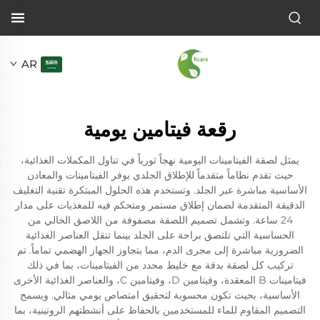
AR
رقعة فيتامين يومية
يمثل لصقة الفيتامينات اليومية نهجاً ثورياً في تناول المكملات الغذائية،
حيث تقدم نظاماً متقدماً للإطلاق الجلدي يوفر الفيتامينات والمعادن
الأساسية مباشرة عبر الجلد. وتستخدم هذه الحلول المبتكرة تقنية التغليف
الدقيقة المتقدمة لضمان إطلاق مستمر ومتحكم فيه للمغذيات على مدار
24 ساعة. وتشمل تصميم اللصقة مصفوفة من اللاصق الخالي من
الحساسية التي تلتصق براحة على الجلد بينما تنقل العناصر الغذائية
الضرورية مباشرة إلى مجرى الدم، مما يتجاوز الجهاز الهضمي تماماً. تم
تركيب كل لصقة بدقة مع خليط محدد من الفيتامينات، بما في ذلك
فيتامينات B المعقدة، وفيتامين D، وفيتامين C، والعناصر الغذائية الأخرى
الأساسية، بحيث تكون محسوبة لتحقيق امتصاص يومي مثالي. ويسمح
التصميم المقاوم للماء للمستخدمين بالحفاظ على أنشطتهم الروتينية، بما