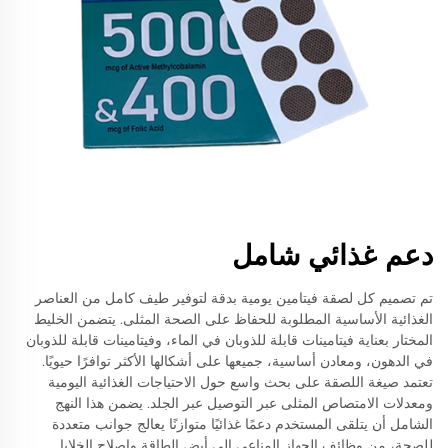
دعم غذائي شامل
تم تصميم كل لصقة فيتامين يومية بدقة لتوفير طيف كامل من العناصر
الغذائية الأساسية المطلوبة للحفاظ على الصحة المثلى. يتضمن الخليط
المختار بعناية فيتامينات قابلة للذوبان في الماء، وفيتامينات قابلة للذوبان
في الدهون، ومعادن أساسية، جميعها على أشكالها الأكثر توافرًا حيويًا.
تعتمد صيغة اللصقة على بحث واسع حول الاحتياجات الغذائية اليومية
ومعدلات الامتصاص المثلى عبر التوصيل عبر الجلد. يضمن هذا النهج
الشامل أن يتلقى المستخدم دعمًا غذائيًا متوازنًا يعالج جوانب متعددة
للصحة، من وظائف الجهاز المناعي إلى أيض الطاقة وإصلاح الخلايا.