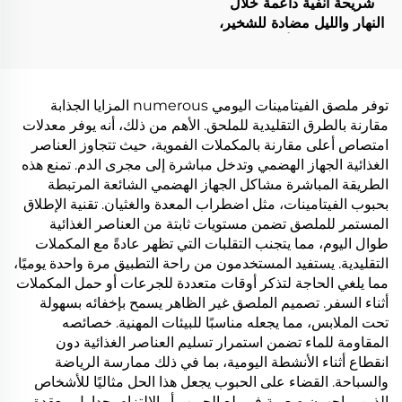
شريحة أنفية داعمة خلال
النهار والليل مضادة للشخير،
قابلة للتنفس أثناء النوم
والرياضة، مقاومة للزيوت
والتعرق مع التصاق قوي
توفر ملصق الفيتامينات اليومي numerous المزايا الجذابة
مقارنة بالطرق التقليدية للملحق. الأهم من ذلك، أنه يوفر معدلات
امتصاص أعلى مقارنة بالمكملات الفموية، حيث تتجاوز العناصر
الغذائية الجهاز الهضمي وتدخل مباشرة إلى مجرى الدم. تمنع هذه
الطريقة المباشرة مشاكل الجهاز الهضمي الشائعة المرتبطة
بحبوب الفيتامينات، مثل اضطراب المعدة والغثيان. تقنية الإطلاق
المستمر للملصق تضمن مستويات ثابتة من العناصر الغذائية
طوال اليوم، مما يتجنب التقلبات التي تظهر عادةً مع المكملات
التقليدية. يستفيد المستخدمون من راحة التطبيق مرة واحدة يوميًا،
مما يلغي الحاجة لتذكر أوقات متعددة للجرعات أو حمل المكملات
أثناء السفر. تصميم الملصق غير الظاهر يسمح بإخفائه بسهولة
تحت الملابس، مما يجعله مناسبًا للبيئات المهنية. خصائصه
المقاومة للماء تضمن استمرار تسليم العناصر الغذائية دون
انقطاع أثناء الأنشطة اليومية، بما في ذلك ممارسة الرياضة
والسباحة. القضاء على الحبوب يجعل هذا الحل مثاليًا للأشخاص
الذين يواجهون صعوبة في بلع الحبوب أو الالتزام بجداول معقدة