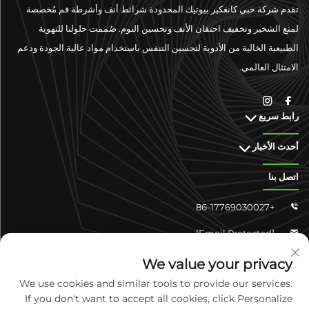
تقدم شركة خبي كانغكير بيوتيك المحدودة شرائط أنف وأشرطة فم مُخصصة
لمنع الشخير وتخفيف احتقان الأنف وتحسين النوم. صُممت حلولنا للتهوية
الطبيعية الخالية من الأدوية لتحسين التنفس باستخدام مواد عالية الجودة ودعم
الامتثال العالمي.
رابط سريع
أحدث الأخبار
اتصل بنا
+86-17769030027

[email Protected]

تشونغشان شانجyun 4-304، منطقة يوهوا، شيجياتشوانغ، خبي،
We value your privacy

الصين
We use cookies and similar tools to provide our services.
If you don't want to accept all cookies, click Personalize