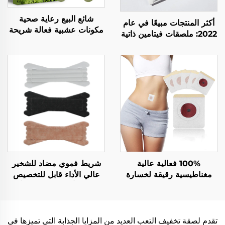
شائع البيع رعاية صحية
أكثر المنتجات مبيعًا في عام
مكونات عشبية فعالة شريحة
2022: ملصقات فيتامين ذاتية
تخفيف آلام الركبة والانزعاج
التصاق تعزز الطاقة وتخفف
البلاستر العشبي لتخفيف آلام
من أعراض شرب الكحول
الركبة
وتحسن النوم والتركيز
100% فعالية عالية
شريط فموي مضاد للشخير
مغناطيسية رقيقة لخسارة
عالي الأداء قابل للتخصيص
الوزن باتش السمنة المحيطة
وشريحة أنفية للاستخدام أثناء
بالبطن
النوم خالية من اللاتكس
لتزويد الرعاية الصحية
تقدم لصقة تخفيف التعب العديد من المزايا الجذابة التي تميزها في