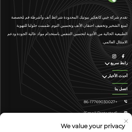
تقدم شركة خبي كانغكير بيوتيك المحدودة شرائط أنف وأشرطة فم مُخصصة
لمنع الشخير وتخفيف احتقان الأنف وتحسين النوم. صُممت حلولنا للتهوية
الطبيعية الخالية من الأدوية لتحسين التنفس باستخدام مواد عالية الجودة ودعم
الامتثال العالمي.
رابط سريع
أحدث الأخبار
اتصل بنا
+86-17769030027

[email Protected]

تشونغشان شانجyun 4-304، منطقة يوهوا، شيجياتشوانغ، خبي،
We value your privacy
