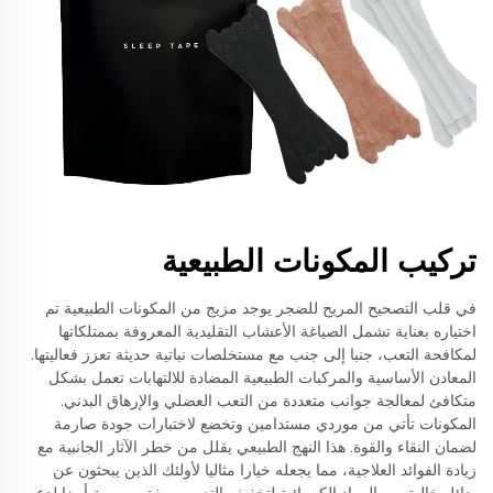
تركيب المكونات الطبيعية
في قلب التصحيح المريح للضجر يوجد مزيج من المكونات الطبيعية تم
اختياره بعناية تشمل الصياغة الأعشاب التقليدية المعروفة بممتلكاتها
لمكافحة التعب، جنبا إلى جنب مع مستخلصات نباتية حديثة تعزز فعاليتها.
المعادن الأساسية والمركبات الطبيعية المضادة للالتهابات تعمل بشكل
متكافئ لمعالجة جوانب متعددة من التعب العضلي والإرهاق البدني.
المكونات تأتي من موردي مستدامين وتخضع لاختبارات جودة صارمة
لضمان النقاء والقوة. هذا النهج الطبيعي يقلل من خطر الآثار الجانبية مع
زيادة الفوائد العلاجية، مما يجعله خيارا مثاليا لأولئك الذين يبحثون عن