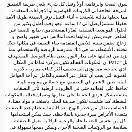
سوق الصحة والرفاهية. أولاً وقبل كل شيء، يلغي طريقة التطبيق
المريحة الحاجة إلى الكريمات الفوضوية أو الإجراءات المعقدة،
مما يجعلها مثالية للاستخدام أثناء التنقل. توفر الصيغة طويلة الأمد
تخفيفًا مستمرًا يصل إلى 12 ساعة، وهو وقت أطول بكثير من
الحلول الموضعية التقليدية. يُقدّر المستخدمون طابع اللصقة غير
الظاهر، حيث يمكن ارتداؤها تحت الملابس دون ظهور واضح أو
إزعاج. تضمن تقنية اللاصق المتقدمة بقاء اللصقة في مكانها خلال
مختلف الأنشطة، بما في ذلك ممارسة الرياضة والاستحمام، مما
يزيد من فعاليتها على مدار اليوم. يعني نظام التوصيل المستهدف
للPatch أن المكونات الفعالة تكون مركزة تمامًا في المكان
الذي تحتاجه، مما يؤدي إلى تخفيف أكثر كفاءة مقارنة بالأدوية
الفموية التي يجب أن تنتقل عبر الجسم بالكامل. تم أخذ العوامل
البيئية بعين الاعتبار في التصميم، مع خصائص مقاومة للماء
تحافظ على الفعالية حتى في الظروف الرطبة. تأتي اللصقات
مغلفة بشكل فردي للحفاظ على نضارتها وضمان فعالية المكونات
النشطة. كما صُمّمت لتكون صديقة للجلد، باستخدام مواد مضادة
للحساسية تقلل من خطر التهيج. تعد قابلية استخدام هذه اللصقات
متعددة الأغراض ميزة جديرة بالملاحظة، حيث يمكن استخدامها
لكل من تخفيف التعب الحاد والرعاية الوقائية. تعمل اللصقات
بسلاسة مع الروتينات الصحية الأخرى ويمكن دمجها بسهولة في