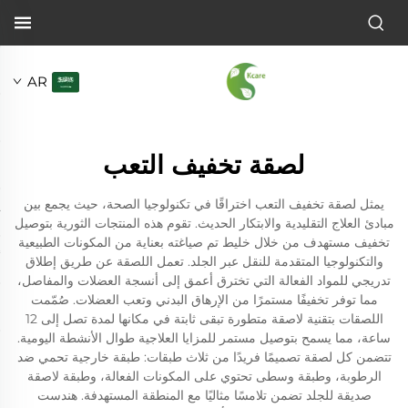
AR
لصقة تخفيف التعب
يمثل لصقة تخفيف التعب اختراقًا في تكنولوجيا الصحة، حيث يجمع بين
مبادئ العلاج التقليدية والابتكار الحديث. تقوم هذه المنتجات الثورية بتوصيل
تخفيف مستهدف من خلال خليط تم صياغته بعناية من المكونات الطبيعية
والتكنولوجيا المتقدمة للنقل عبر الجلد. تعمل اللصقة عن طريق إطلاق
تدريجي للمواد الفعالة التي تخترق أعمق إلى أنسجة العضلات والمفاصل،
مما توفر تخفيفًا مستمرًا من الإرهاق البدني وتعب العضلات. صُمّمت
اللصقات بتقنية لاصقة متطورة تبقى ثابتة في مكانها لمدة تصل إلى 12
ساعة، مما يسمح بتوصيل مستمر للمزايا العلاجية طوال الأنشطة اليومية.
تتضمن كل لصقة تصميمًا فريدًا من ثلاث طبقات: طبقة خارجية تحمي ضد
الرطوبة، وطبقة وسطى تحتوي على المكونات الفعالة، وطبقة لاصقة
صديقة للجلد تضمن تلامسًا مثاليًا مع المنطقة المستهدفة. هندست