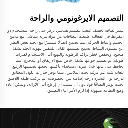
التصميم الايرغونومي والراحة
تتميز بطاقة تخفيف التعب بتصميم هندسي يركز على راحة المستخدم دون
التفريط في الفعالية. صُنعت البطاقات من مواد مرنة تتماشى مع ملامح
الجسم وأنماط الحركة، مما يضمن اتصالًا مستمرًا مع الجلد بغض النظر
عن مستوى النشاط. يسمح تصميمها القابل للتنفس بتهوية الجلد بشكل
صحيح، ويخفض خطر تراكم الرطوبة والتهيج أثناء الاستخدام لفترات
طويلة. تم تصميم حوافها بشكل خاص لمنع الارتفاق أو التدحرج، مما
يحافظ على ثباتها خلال فترة الاستخدام بأكملها. يجعلها تصميمها الرفيع
للغاية شبه غير مرئية تحت الملابس، بينما توفر خيارات اللون المطابق
لدرجة لون البشرة درجة إضافية من الخصوصية. تم تركيب طبقة اللاصق
بحيث توفر التصاقًا قويًا دون أن تسبب أي إزعاج أثناء الإزالة، ويمكن إعادة
وضع البطاقة بسهولة إذا لزم الأمر أثناء التطبيق.