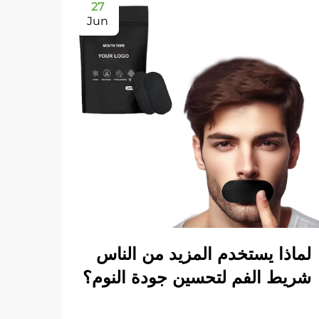
27
Jun
لماذا يستخدم المزيد من الناس
كيف 
شريط الفم لتحسين جودة النوم؟
عرض ا