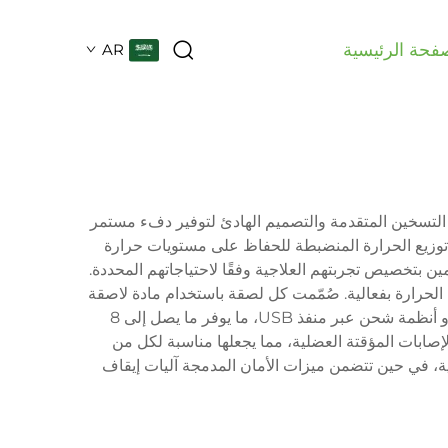
فحة الرئيسية
AR
اصر التسخين المتقدمة والتصميم الهادئ لتوفير دفء مستمر
توزيع الحرارة المنضبطة للحفاظ على مستويات حرارة
 يسمح للمستخدمين بتخصيص تجربتهم العلاجية وفقًا لاحتياجاتهم المحددة.
حرارة بفعالية. صُمّمت كل لصقة باستخدام مادة لاصقة
طبية تثبتها بإحكام في مكانها أثناء الأنشطة اليومية مع الحفاظ على اللطف على الجلد. وتُزوَّد اللصقات ببطاريات تدوم طويلًا أو أنظمة شحن عبر منفذ USB، ما يوفر ما يصل إلى 8
إصابات المؤقتة العضلية، مما يجعلها مناسبة لكل من
ومية، في حين تتضمن ميزات الأمان المدمجة آليات إيقاف