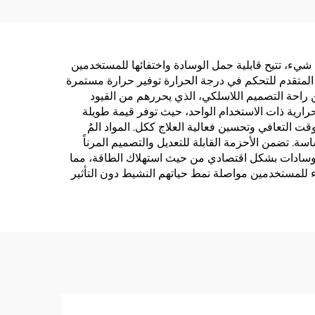
جودة
وشريحة أنفية للاستخدام
نوم
أثناء النوم خالية من
ل
اللاتكس لتزويد الرعاية
 كل شيء، تتيح قابلية حمل الوسادة واختفائها للمستخدمين
الصحية
 المتقدم للتحكم في درجة الحرارة توفير حرارة مستمرة
ن راحة التصميم اللاسلكي، الذي يحررهم من القيود
 الحرارية ذات الاستخدام الواحد، حيث توفر قيمة طويلة
ت التعافي وتحسين فعالية العلاج ككل. المواد المُ
حساسة. تضمن الأحزمة القابلة للتعديل والتصميم المرناً
ل الوسادات بشكل اقتصادي من حيث استهلاك الطاقة، مما
ء للمستخدمين مواصلة نمط حياتهم النشيط دون التأثير