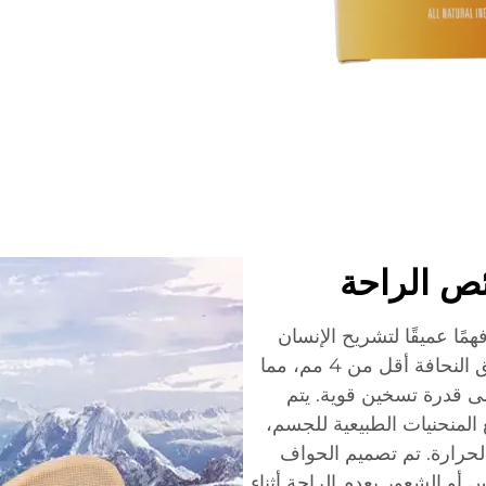
ص الراحة
همًا عميقًا لتشريح الإنسان
ومتطلبات راحة المستخدم. يبلغ سمك الهيكل الفائق النحافة أقل من 4 مم، مما
ى قدرة تسخين قوية. يتم
 المنحنيات الطبيعية للجسم،
رارة. تم تصميم الحواف
س أو الشعور بعدم الراحة أثناء