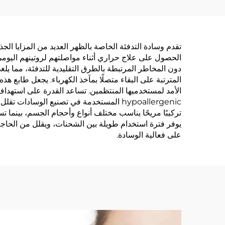
بملاتونين، المكونات
مقاوم
الطبيعية تساعد على النوم
تقدم وسادة التدفئة الخاصة بالظهر العديد من المزايا الجذا
الحصول على علاج حراري أثناء مواصلتهم لروتينهم اليومي
دون المخاطر المرتبطة بالطرق التقليدية للتدفئة، مما يل
المترتبة على البقاء متصلًا بمآخذ الكهرباء. يجعل طابع هذه
الأمد لمستخدميها المنتظمين. تساعد القدرة على استهداف 
hypoallergenic المستخدمة في تصنيع الوسا
تركيبًا مريحًا يناسب مختلف أنواع وأحجام الجسم، بينما
يوفر فترة استخدام طويلة بين الشحنات، ويقلل من الحاجة
على فعالية الوسادة.