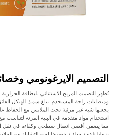
التصميم الايرغونومي وخصائ
تُظهر التصميم المريح الاستثنائي للبطاقة الحرارية ف
يجعلها شبه غير مرئية تحت الملابس مع الحفاظ عل
استخدام مواد متقدمة في البنية المرنة لتتناسب مع
مما يضمن أقصى اتصال سطحي وكفاءة في نقل الح
بزوايا ناعمة ومائلة خصيصًا لمنع التشابك مع الملاب