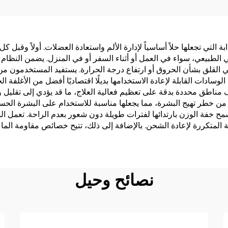
ة للماء ولطيفة على
بالحساسية لتحسين 
البشرة لصقات فيتامين B12
النوم، شريط الفم لل
لصباح أفضل
لتنفس أنف أفض
بة التي تجعلها حلاً أساسياً لإدارة الألم واستعادة العضلات. أولاً وقبل
 الطبيعي، سواء في العمل أو أثناء السفر أو في المنزل. يضمن النظام
غي القلق بشأن الحروق أو ارتفاع درجة الحرارة. يستفيد المستخدمون م
 الوسادات القابلة لإعادة الاستخدامها بديلًا اقتصاديًا أفضل من الأغلفة
مناطق محددة بدقة على تعظيم فعالية العلاج، ما قد يؤدي إلى تقليل وق
دات تقلل من خطر تهيج البشرة، مما يجعلها مناسبة للاستخدام على البشرة ال
 تسمح خفة الوزن بارتدائها لفترات طويلة دون شعور بعدم الراحة. تعم
 المتكررة لإعادة الشحن. بالإضافة إلى ذلك، تتيح خصائص مقاومة الما
نصائح وحيل