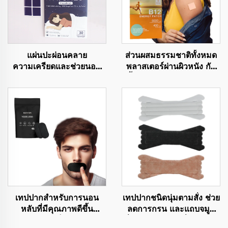
แผ่นปะผ่อนคลาย
ส่วนผสมธรรมชาติทั้งหมด
ความเครียดและช่วยนอน
พลาสเตอร์ผ่านผิวหนัง กัน
หลับลึกด้วยเมลาโทนิน ส่วน
น้ำ & อ่อนโยนต่อผิว แผ่น
ประกอบธรรมชาติช่วยการ
วิตามิน B12 เพื่อเช้าวันใหม่
นอนหลับ
ที่ดีกว่า
เทปปากสำหรับการนอน
เทปปากชนิดนุ่มตามสั่ง ช่วย
หลับที่มีคุณภาพดีขึ้น
ลดการกรน และแถบจมูก
ปราศจากแลเท็กซ์ ไม่ก่อให้
เพื่อการนอนหลับที่ปราศจาก