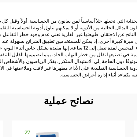
اصق حراري لتخفيف
الطبيعية تساعد على ا
ات الدورة الشهرية
ذابة التي تجعلها حلاً أساسياً لمن يعانون من الحساسية. أولاً وقبل كل 
فضلون البدائل الخالية من الأدوية أو لا يمكنهم تناول أدوية الحساسية ا
ناتج عن الاحتقان. طبيعتها غير الغازية تعني عدم وجود خطر التفاعل مع ا
 ميزة كبيرة أخرى، إذ يمكن للمستخدمين تطبيق الشرائح بسهولة عند الح
أداءً ثابتاً طوال اليوم أو الليل، مع الحفاظ على تدفق الهواء المحسن لمدة تصل
ية. المواد المُ hypoallergenic المستخدمة في تصنيعها تقلل من خطر التهاب الجلد، بينما تص
ًا موثوقًا دون الحاجة إلى الاستبدال المتكرر. يقدّر الرياضيون والأش
دوية الحساسية التقليدية على الأداء. مظهرها غير لافت وملاءمتها في الار
ة بكفاءة أثناء إدارة أعراض الحساسية.
نصائح عملية
27