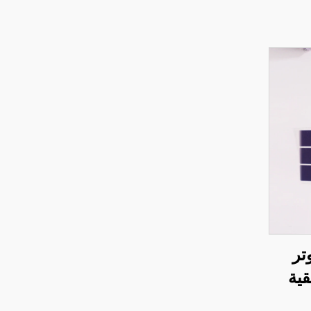
تر
قية
ات