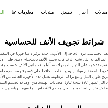
مقالات
أخبار
تطبيق
منتجات
معلومات عنا
الص
شرائط تجويف الأنف للحساسية
فيف الحساسية دون الحاجة إلى الأدوية، حيث توفر دعماً فورياً في ال
ائط المرنة التي تشبه الزنبركات بجسر الأنف باستخدام لاصق طبي، وت
دم الشرائط تقنية متقدمة تعتمد على التوتر المرن لتقوم آلياً برفع جانبي الأنف
 مريح طوال الليل ومنع تراكم الرطوبة. تعمل هذه الأجهزة الخالية من
رى التي تظهر عادةً نتيجة تناول مضادات الهيستامين. وقد تم تصميم ال
 للاستخدام المنتظم من قبل معظم الأشخاص، بما فيهم الرياضيون وال