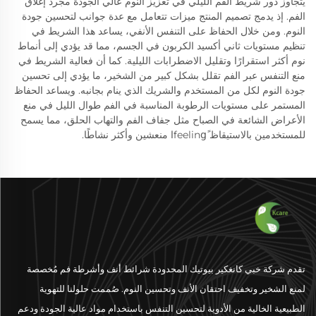
يتجاوز دور شريط الفم الليلي في تعزيز النوم عالي الجودة مجرد إغلاق
الفم. إذ يدمج تصميم المنتج ميزات تتعامل مع عدة جوانب لتحسين جودة
النوم. ومن خلال الحفاظ على التنفس الأنفي، يساعد هذا الشريط في
تنظيم مستويات ثاني أكسيد الكربون في الجسم، مما قد يؤدي إلى أنماط
نوم أكثر استقرارًا وتقليل الاضطرابات الليلية. كما أن فعالية الشريط في
منع التنفس عبر الفم تقلل بشكل كبير من الشخير، ما يؤدي إلى تحسين
جودة النوم لكل من المستخدم والشريك الذي ينام بجانبه. ويساعد الحفاظ
المستمر على مستويات الرطوبة المناسبة في الفم طوال الليل في منع
الأعراض الشائعة في الصباح مثل جفاف الفم والتهاب الحلق، مما يسمح
للمستخدمين بالاستيقاظ feelingًا منعشين وأكثر نشاطًا.
تقدم شركة خبي كانغكير بيوتيك المحدودة شرائط أنف وأشرطة فم مُخصصة
لمنع الشخير وتخفيف احتقان الأنف وتحسين النوم. صُممت حلولنا للتهوية
الطبيعية الخالية من الأدوية لتحسين التنفس باستخدام مواد عالية الجودة ودعم