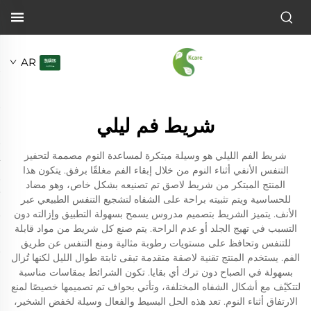
AR
شريط فم ليلي
شريط الفم الليلي هو وسيلة مبتكرة لمساعدة النوم مصممة لتحفيز
التنفس الأنفي أثناء النوم من خلال إبقاء الفم مغلقًا برفق. يتكون هذا
المنتج المبتكر من شريط لاصق تم تصنيعه بشكل خاص، وهو مضاد
للحساسية ويتم تثبيته براحة على الشفاه لتشجيع التنفس الطبيعي عبر
الأنف. يتميز الشريط بتصميم مدروس يسمح بسهولة التطبيق وإزالته دون
التسبب في تهيج الجلد أو عدم الراحة. يتم صنع كل شريط من مواد قابلة
للتنفس وتحافظ على مستويات رطوبة مثالية ومنع التنفس عن طريق
الفم. يستخدم المنتج تقنية لاصقة متقدمة تبقى ثابتة طوال الليل لكنها تُزال
بسهولة في الصباح دون ترك أي بقايا. تكون الشرائط بمقاسات مناسبة
لتتكيّف مع أشكال الشفاه المختلفة، وتأتي بحواف تم تصميمها خصيصًا لمنع
الارتفاق أثناء النوم. تعد هذه الحل البسيط والفعال وسيلة لخفض الشخير،