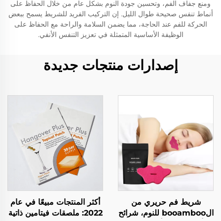
ومنع جفاف الفم، وتحسين جودة النوم بشكل عام من خلال الحفاظ على
أنماط تنفس صحيحة طوال الليل. إن التركيب الفريد للشريط يسمح ببعض
الحركة للفم عند الحاجة، مما يضمن السلامة والراحة مع الحفاظ على
الوظيفة الأساسية المتمثلة في تعزيز التنفس الأنفي.
إصدارات منتجات جديدة
شريط فم حريري من
أكثر المنتجات مبيعًا في عام
الbooamboo للنوم، شرائح
2022: ملصقات فيتامين ذاتية