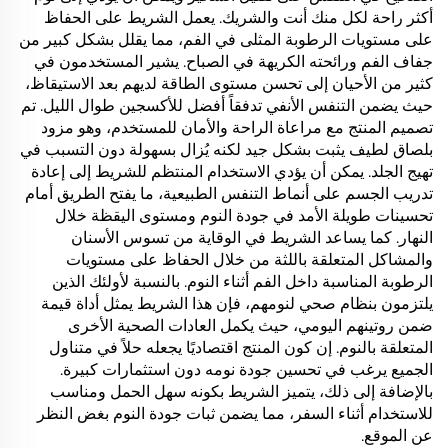
أكثر راحة لكل منك أنت والشريك. يعمل الشريط على الحفاظ
على مستويات الرطوبة المثلى في الفم، مما يقلل بشكل كبير من
جفاف الفم ورائحته الكريهة في الصباح. يشير المستخدمون في
كثير من الأحيان إلى تحسن مستوى الطاقة لديهم بعد الاستيقاظ،
حيث يضمن التنفس الأنفي تدفقاً أفضل للأكسجين طوال الليل. تم
تصميم المنتج مع مراعاة الراحة والأمان للمستخدم، وهو مزود
بلصاق لطيف يثبت بشكل جيد لكنه يُزال بسهولة دون التسبب في
تهيج الجلد. يمكن أن يؤدي الاستخدام المنتظم للشريط إلى إعادة
تدريب الجسم على أنماط التنفس الطبيعية، ما يفتح الطريق أمام
تحسينات طويلة الأمد في جودة النوم ومستوى اليقظة خلال
النهار. كما يساعد الشريط في الوقاية من تسوس الأسنان
والمشاكل المتعلقة باللثة من خلال الحفاظ على مستويات
الرطوبة المناسبة داخل الفم أثناء النوم. بالنسبة لأولئك الذين
يلتزمون بنظام صحي لنومهم، فإن هذا الشريط يمثل أداة قيمة
ضمن روتينهم اليومي، حيث يكمل العادات الصحية الأخرى
المتعلقة بالنوم. إن كون المنتج اقتصاديًا يجعله حلاً في متناول
الجميع يرغب في تحسين جودة نومه دون استثمارات كبيرة.
بالإضافة إلى ذلك، يتميز الشريط بكونه سهل الحمل ومناسب
للاستخدام أثناء السفر، مما يضمن ثبات جودة النوم بغض النظر
عن الموقع.