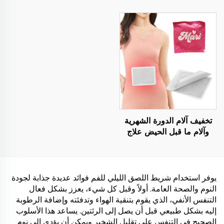
أنف للتنفس أثناء النوم،
التصاق تعزز الطاقة وتخفف
شريط شفاه لطيف للنوم
من أعراض شرب الكحول
وتحسن النوم والتركيز
تخفيف آلام الدورة الشهرية
وآلام ما قبل الحيض علاج
حراري ملصق مُفعَّل بالهواء
مع لاصق حراري لتخفيف
تشنجات الدورة الشهرية
يوفر استخدام شريط اللصق الليلي للفم فوائد عديدة جذابة لجودة
النوم والصحة العامة. أولاً وقبل كل شيء، يعزز بشكل فعال
التنفس الأنفي، الذي يقوم بتنقية الهواء وتدفئته وإضافة الرطوبة
إليه بشكل طبيعي قبل أن يصل إلى الرئتين. يساعد هذا الأسلوب
الصحيح في التنفس على تقليل الشخير ويمكن أن يؤدي إلى نوم