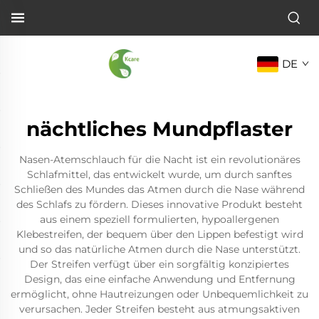
DE
nächtliches Mundpflaster
Nasen-Atemschlauch für die Nacht ist ein revolutionäres
Schlafmittel, das entwickelt wurde, um durch sanftes
Schließen des Mundes das Atmen durch die Nase während
des Schlafs zu fördern. Dieses innovative Produkt besteht
aus einem speziell formulierten, hypoallergenen
Klebestreifen, der bequem über den Lippen befestigt wird
und so das natürliche Atmen durch die Nase unterstützt.
Der Streifen verfügt über ein sorgfältig konzipiertes
Design, das eine einfache Anwendung und Entfernung
ermöglicht, ohne Hautreizungen oder Unbequemlichkeit zu
verursachen. Jeder Streifen besteht aus atmungsaktiven