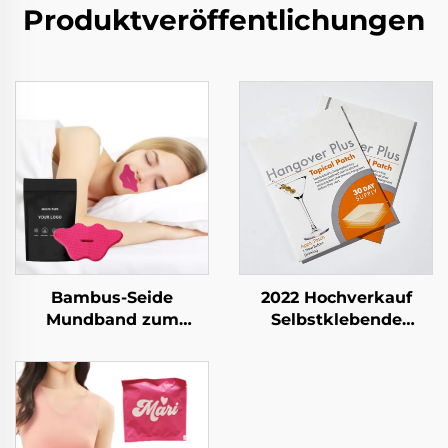
Produktveröffentlichungen
Bambus-Seide
2022 Hochverkauf
Mundband zum
Selbstklebende
Schlafen Schlafstreifen
Vitamin- Aufkleber
Nasenatmung niedlich
Energieboost Kater
Lippenband zum
Schlaf Fokus Pflaster
Schlafen