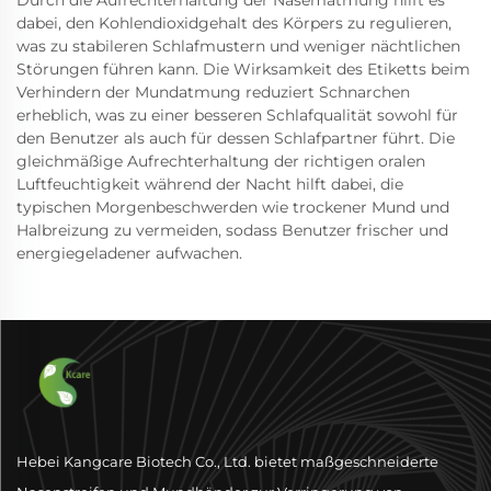
Durch die Aufrechterhaltung der Nasematmung hilft es
dabei, den Kohlendioxidgehalt des Körpers zu regulieren,
was zu stabileren Schlafmustern und weniger nächtlichen
Störungen führen kann. Die Wirksamkeit des Etiketts beim
Verhindern der Mundatmung reduziert Schnarchen
erheblich, was zu einer besseren Schlafqualität sowohl für
den Benutzer als auch für dessen Schlafpartner führt. Die
gleichmäßige Aufrechterhaltung der richtigen oralen
Luftfeuchtigkeit während der Nacht hilft dabei, die
typischen Morgenbeschwerden wie trockener Mund und
Halbreizung zu vermeiden, sodass Benutzer frischer und
energiegeladener aufwachen.
Hebei Kangcare Biotech Co., Ltd. bietet maßgeschneiderte