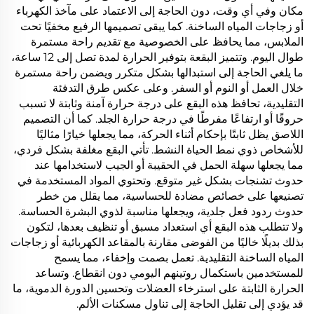
مكان وفي أي وقت، دون الحاجة إلى الاعتماد على مآخذ الكهرباء
أو زجاجات المياه الساخنة. كما يبقى تصميمها الرفيع مخفيًا تحت
الملابس، مما يحافظ على الخصوصية مع تقديم راحة مستمرة
طوال اليوم. وتتميز البقعة بتوفير الحرارة لمدة تصل إلى 12 ساعة،
ما يلغي الحاجة إلى استبدالها بشكل متكرر ويضمن راحة مستمرة
خلال العمل أو النوم أو السفر. وعلى عكس طرق التدفئة
التقليدية، تحافظ هذه البقع على درجة حرارة آمنة وثابتة لا تسبب
حروقًا أو ارتفاعًا مفرطًا في درجة حرارة الجلد. كما أن التصميم
اللاصق يظل ثابتًا بإحكام أثناء الحركة، مما يجعلها خيارًا مثاليًا
للأشخاص ذوي نمط الحياة النشط. تأتي البقع مغلفة بشكل فردي،
مما يجعلها سهلة الحمل في الحقيبة أو الجيب لاستخدامها عند
حدوث تشنجات بشكل غير متوقع. وتحتوي المواد المستخدمة في
تصنيعها على خصائص مضادة للحساسية، مما يقلل من خطر
حدوث ردود فعل جلدية، ويجعلها مناسبة لذوي البشرة الحساسة.
ولا تتطلب هذه البقع أي استعداد مسبق أو تنظيف بعدها، لتكون
بذلك بديلًا خاليًا من الفوضى مقارنة بالمقاعد الكهربائية أو زجاجات
المياه الساخنة التقليدية. تعمل بصمت وإخفاء، مما يسمح
للمستخدمين باستكمال روتينهم اليومي دون انقطاع. وتساعد
الحرارة الثابتة على استرخاء العضلات وتحسين الدورة الدموية، ما
قد يؤدي إلى تقليل الحاجة إلى تناول مسكنات الألم.