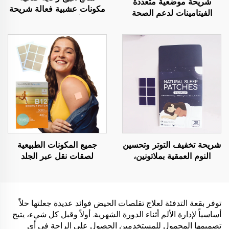
شريحة موضعية متعددة
مكونات عشبية فعالة شريحة
الفيتامينات لدعم الصحة
تخفيف آلام الركبة والانزعاج
والرفاهية، منتج فيتامينات
البلاستر العشبي لتخفيف آلام
ضروري مطلوب للصحة
الركبة
شريحة تخفيف التوتر وتحسين
جميع المكونات الطبيعية
النوم العمقية بملاتونين،
لصقات نقل عبر الجلد
المكونات الطبيعية تساعد
مقاومة للماء ولطيفة على
على النوم
البشرة لصقات فيتامين B12
لصباح أفضل
توفر بقعة التدفئة لعلاج تقلصات الحيض فوائد عديدة جعلتها حلاً
أساسياً لإدارة الألم أثناء الدورة الشهرية. أولاً وقبل كل شيء، يتيح
تصميمها المحمول للمستخدمين الحصول على الراحة في أي