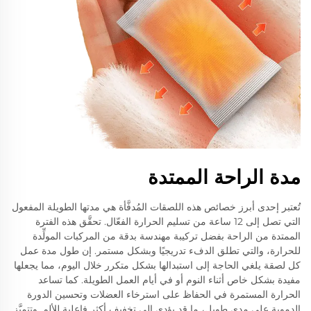
مدة الراحة الممتدة
تُعتبر إحدى أبرز خصائص هذه اللصقات المُدفَّأة هي مدتها الطويلة المفعول
التي تصل إلى 12 ساعة من تسليم الحرارة الفعّال. تحقَّق هذه الفترة
الممتدة من الراحة بفضل تركيبة مهندسة بدقة من المركبات المولِّدة
للحرارة، والتي تطلق الدفء تدريجيًا وبشكل مستمر. إن طول مدة عمل
كل لصقة يلغي الحاجة إلى استبدالها بشكل متكرر خلال اليوم، مما يجعلها
مفيدة بشكل خاص أثناء النوم أو في أيام العمل الطويلة. كما تساعد
الحرارة المستمرة في الحفاظ على استرخاء العضلات وتحسين الدورة
الدموية على مدى طويل، ما قد يؤدي إلى تخفيف أكثر فاعلية للألم. وتتميَّز