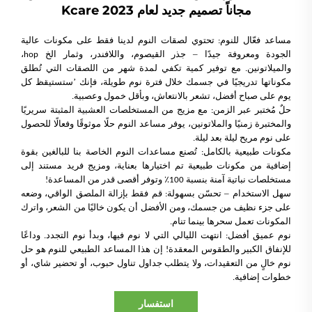
مجاناً تصميم جديد لعام 2023 Kcare
مساعد فعّال للنوم: تحتوي لصقات النوم لدينا فقط على مكونات عالية
–
الجودة ومعروفة جيدًا
جذر القيصوم، واللافندر، وثمار الخ hop،
والميلاتونين. مع توفير كمية تكفي لمدة شهر من اللصقات التي تُطلق
’
مكوناتها تدريجيًا في جسمك خلال فترة نوم طويلة، فإنك
ستستيقظ كل
يوم على صباح أفضل، تشعر بالانتعاش، وبأقل خمول وعصبية.
حلٌ مُختبر عبر الزمن: مع مزيج من المستخلصات العشبية المثبتة سريريًا
والمختبرة زمنيًا والملاتونين، يوفر مساعد النوم حلًا موثوقًا وفعالًا للحصول
على نوم مريح ليلة بعد ليلة.
مكونات طبيعية بالكامل: تُصنع مساعدات النوم الخاصة بنا للبالغين بقوة
إضافية من مكونات طبيعية تم اختيارها بعناية، ومزيج فريد مستند إلى
مستخلصات نباتية آمنة بنسبة 100٪ وتوفر أقصى قدر من المساعدة!
–
سهل الاستخدام
تحسّن بسهولة: قم فقط بإزالة الملصق الواقي، وضعه
على جزء نظيف من جسمك، ومن الأفضل أن يكون خاليًا من الشعر، واترك
المكونات تعمل سحرها بينما تنام.
نوم عميق أفضل: انتهت الليالي التي لا نوم فيها، وبدأ نوم التجدد. وداعًا
للإنفاق الكبير والطقوس المعقدة! إن هذا المساعد الطبيعي للنوم هو حل
نوم خالٍ من التعقيدات، ولا يتطلب جداول تناول حبوب، أو تحضير شاي، أو
خطوات إضافية.
استفسار