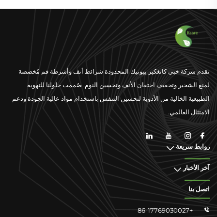
تقدم شركة خبي كانغكير بيوتيك المحدودة شرائط أنف وأشرطة فم مُخصصة
لمنع الشخير وتخفيف احتقان الأنف وتحسين النوم. صُممت حلولنا للتهوية
الطبيعية الخالية من الأدوية لتحسين التنفس باستخدام مواد عالية الجودة ودعم
الامتثال العالمي.
روابط سريعة
آخر الأخبار
اتصل بنا
+86-17769030027
