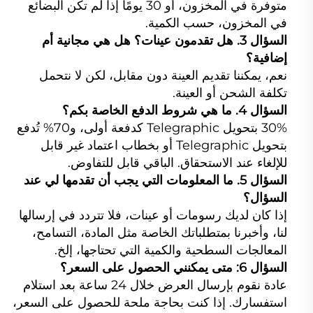
متوفرة في المخزون، أو 30 يومًا إذا لم تكن البضائع
في المخزون، حسب الكمية.
السؤال 3. هل تقدمون عينات؟ هل هي مجانية أم
إضافية؟
نعم، يمكننا تقديم العينة دون مقابل، لكن لا نتحمل
تكلفة الشحن أو العينة.
السؤال 4. ما هي شروط الدفع الخاصة بكم؟
30% بتحويل Telegraphic كدفعة أولى، و70% تُدفع
بتحويل Telegraphic أو بخطاب اعتماد غير قابل
للإلغاء عند الاستحقاق. الباقي قابل للتفاوض.
السؤال 5. ما المعلومات التي يجب أن تقدمها لي عند
السؤال؟
إذا كان لديك رسومات أو عينات، فلا تتردد في إرسالها
لنا، وأخبرنا بمتطلباتك الخاصة مثل المادة، التسامح،
المعالجات السطحية والكمية التي تحتاجها، إلخ.
السؤال 6: متى يمكنني الحصول على السعر؟
عادة نقوم بإرسال العرض خلال 24 ساعة بعد استلام
استفسارك. إذا كنت بحاجة ملحة للحصول على السعر،