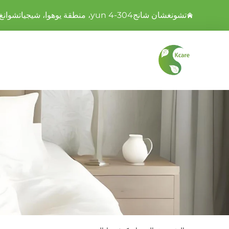
تشونغشان شانجyun 4-304، منطقة يوهوا، شيجياتشوانغ، خبي، الصين