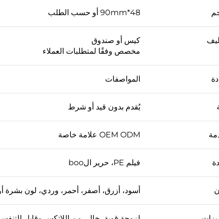
جم
48*90mm أو حسب الطلب
ليف
كيس أو صندوق
مخصص وفقًا لمتطلبات العملاء
دة
المواصفات
يُقدم بدون قيد أو شرط
مة
OEM ODM علامة خاصة
دة
فيلم PE، حرير الboo
ن
أسود، أزرق، أصفر، أحمر، وردي، لون بشرة 
يزات
لزوجة قوية، خالي من اللاتكس وقابل للتنفس