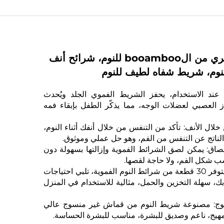
شريط فم حريري من الbooamboo للنوم، شرائح أنف
النوم، شريط شفاه لطيف للنوم
: عند الاستخدام، يحفز الشريط الفموي الجلد ويُحدث
ز العصبي لعضلات الوجه، مما يذكّر الطفل بإبقاء فمه
خلال الأنف: تأكد من التنفس من خلال أنفك أثناء النوم،
لناتج عن التنفس من الفم، وهو حل عملي وموثوق.
صاق: يمكن لصق الشرائط الفموية وإزالتها بسهولة دون
اسب شكل الفم، ولا حاجة لقصها.
* تصميم محمول: يتوفر 30 قطعة من شرائط النوم الفموية، تلبي احتياجات
بك، سهلة التخزين والحمل، مثالية للاستخدام في المنزل
ج: مصنوعة شريط النوم من قماش غير منسوج عالي
 مهيج، ناعم وصديق للبشرة، مناسب للبشرة الحساسة.