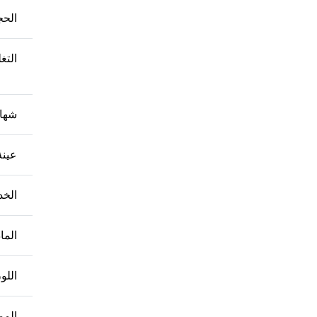
الح
التغ
شها
عينة
الخد
الما
اللو
المم