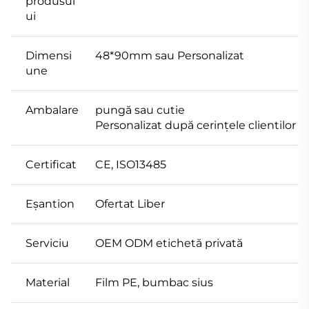
produsul
ui
Dimensi
48*90mm sau Personalizat
une
Ambalare
pungă sau cutie
Personalizat după cerințele clientilor
Certificat
CE, ISO13485
Eșantion
Ofertat Liber
Serviciu
OEM ODM etichetă privată
Material
Film PE, bumbac sius