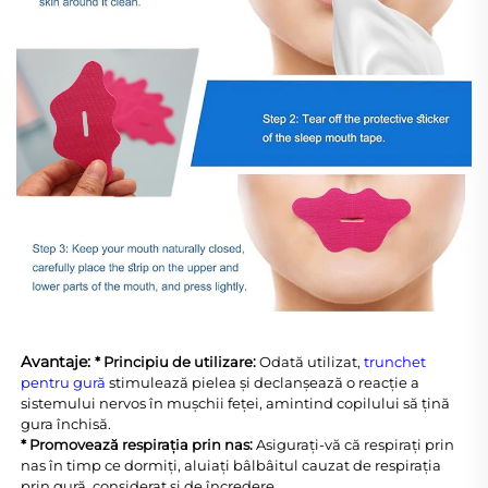
Avantaje: 
* Principiu de utilizare: 
Odată utilizat, 
trunchet 
pentru gură 
stimulează pielea și declanșează o reacție a 
sistemului nervos în mușchii feței, amintind copilului să țină 
gura închisă. 
* Promovează respirația prin nas: 
Asigurați-vă că respirați prin 
nas în timp ce dormiți, aluiați bâlbâitul cauzat de respirația 
prin gură, considerat și de încredere. 