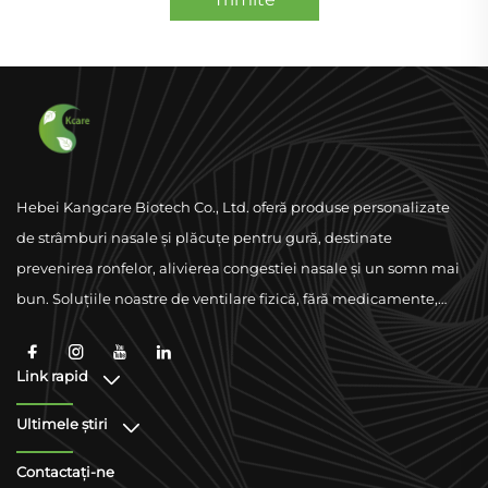
Hebei Kangcare Biotech Co., Ltd. oferă produse personalizate
de strâmburi nasale și plăcuțe pentru gură, destinate
prevenirea ronfelor, alivierea congestiei nasale și un somn mai
bun. Soluțiile noastre de ventilare fizică, fără medicamente,
sunt concepute pentru a îmbunătăți respirația folosind
materiale de calitate superioară și sprijinându-se pe
Link rapid
conformitate la nivel global.
Ultimele știri
Contactați-ne