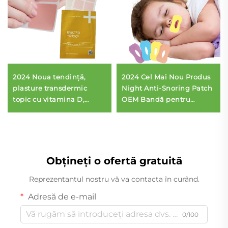
2024 Noua tendință,
2024 Cel Mai Nou Produs
plasture transdermic
Night Anti-Snoring Patch
topic cu vitamina D,
OEM Bandă pentru
magneziu și zinc pentru
Respirație pe Gura Stop
susținerea sistemului
Snoring Bandă pentru
imunitar și îmbunătățirea
Gura Blândă
dispoziției
Obțineți o ofertă gratuită
Reprezentantul nostru vă va contacta în curând.
Adresă de e-mail
0/100