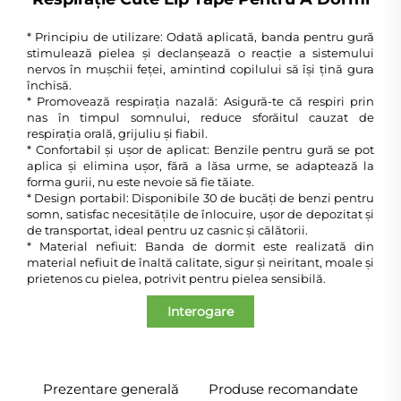
* Principiu de utilizare: Odată aplicată, banda pentru gură
stimulează pielea și declanșează o reacție a sistemului
nervos în mușchii feței, amintind copilului să își țină gura
închisă.
* Promovează respirația nazală: Asigură-te că respiri prin
nas în timpul somnului, reduce sforăitul cauzat de
respirația orală, grijuliu și fiabil.
* Confortabil și ușor de aplicat: Benzile pentru gură se pot
aplica și elimina ușor, fără a lăsa urme, se adaptează la
forma gurii, nu este nevoie să fie tăiate.
* Design portabil: Disponibile 30 de bucăți de benzi pentru
somn, satisfac necesitățile de înlocuire, ușor de depozitat și
de transportat, ideal pentru uz casnic și călătorii.
* Material nefiuit: Banda de dormit este realizată din
material nefiuit de înaltă calitate, sigur și neiritant, moale și
prietenos cu pielea, potrivit pentru pielea sensibilă.
Interogare
Prezentare generală
Produse recomandate