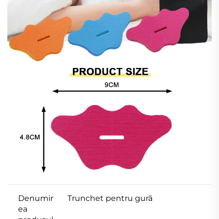
Denumir
Trunchet pentru gură
ea