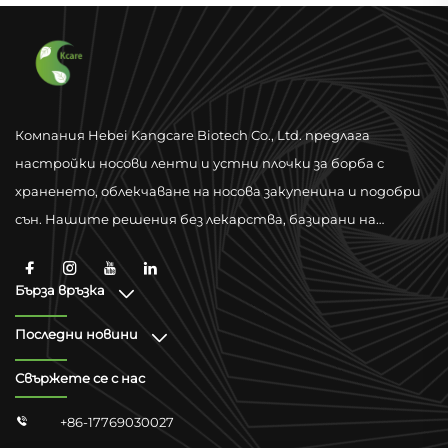
релаксация Хербал
отблъскване на комари
коленен пластр за
релаксация при болки
Компания Hebei Kangcare Biotech Co., Ltd. предлага
настройки носови ленти и устни плочки за борба с
храненето, облекчаване на носова закупенина и подобри
сън. Нашите решения без лекарства, базирани на
физическа вентилация, са проектирани да подобрят
дишането чрез материали от висок качествено ниво и
Бърза връзка
поддръжка за глобално съответствие.
Последни новини
Свържете се с нас
+86-17769030027
