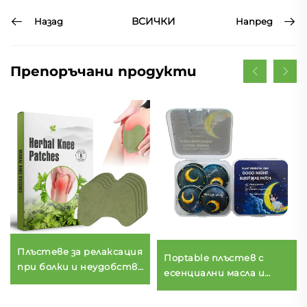
ВСИЧКИ
Назад
Напред
Препоръчани продукти
Плъстеве за релаксация
Порtable плъстев с
при болки и неудобства
есенциални масла и
в коляното с ефикасни
попинг били, против
хербални съставки за
комари ярлици за