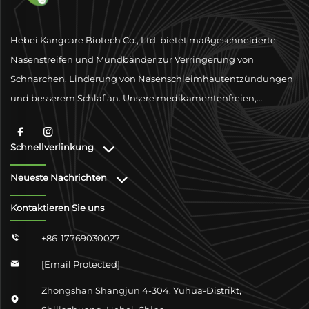
Hebei Kangcare Biotech Co., Ltd. bietet maßgeschneiderte
Nasenstreifen und Mundbänder zur Verringerung von
Schnarchen, Linderung von Nasenschleimhautentzündungen
und besserem Schlaf an. Unsere medikamentenfreien,
physischen Ventilationslösungen sind darauf ausgelegt, die
Atmung mit hochwertigen Materialien und globaler
Schnellverlinkung
Konformitätsunterstützung zu verbessern.
Neueste Nachrichten
Kontaktieren Sie uns
+86-17769030027

[email Protected]

Zhongshan Shangjun 4-304, Yuhua-Distrikt,
