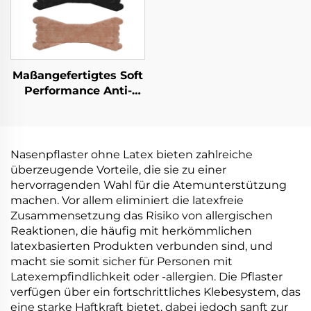
Tube
Maßangefertigtes Soft
Performance Anti-
Schnarcher Mundband
& Latexfreie
Schlafatmungs-
Nasenstreifen
Nasenpflaster ohne Latex bieten zahlreiche
Gesundheitsprodukt
überzeugende Vorteile, die sie zu einer
hervorragenden Wahl für die Atemunterstützung
machen. Vor allem eliminiert die latexfreie
Zusammensetzung das Risiko von allergischen
Reaktionen, die häufig mit herkömmlichen
latexbasierten Produkten verbunden sind, und
macht sie somit sicher für Personen mit
Latexempfindlichkeit oder -allergien. Die Pflaster
verfügen über ein fortschrittliches Klebesystem, das
eine starke Haftkraft bietet, dabei jedoch sanft zur