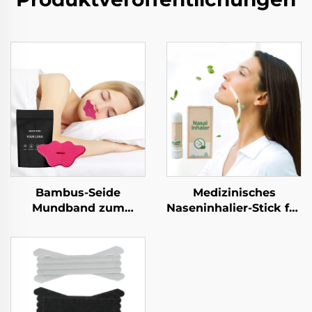
Bambus-Seide
Medizinisches
Mundband zum
Naseninhalier-Stick für
Schlafen Schlafstreifen
Nasenschleimhautentbl
Nasenatmung niedlich
Gute Qualität
Lippenband zum
Kühlendes
Schlafen
Erfrischungs-Stick
Praktischer
mitgeführter Inhalier-