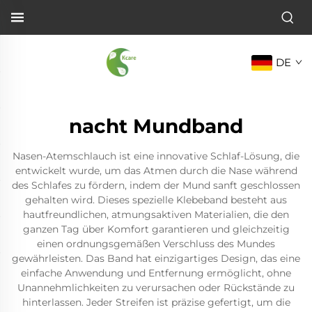
DE
nacht Mundband
Nasen-Atemschlauch ist eine innovative Schlaf-Lösung, die
entwickelt wurde, um das Atmen durch die Nase während
des Schlafes zu fördern, indem der Mund sanft geschlossen
gehalten wird. Dieses spezielle Klebeband besteht aus
hautfreundlichen, atmungsaktiven Materialien, die den
ganzen Tag über Komfort garantieren und gleichzeitig
einen ordnungsgemäßen Verschluss des Mundes
gewährleisten. Das Band hat einzigartiges Design, das eine
einfache Anwendung und Entfernung ermöglicht, ohne
Unannehmlichkeiten zu verursachen oder Rückstände zu
hinterlassen. Jeder Streifen ist präzise gefertigt, um die