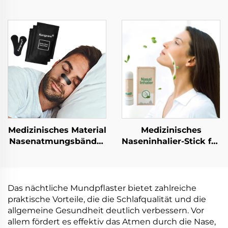
Medizinisches Material
Medizinisches
Nasenatmungsbänder
Naseninhalier-Stick für
für Athleten Sport
Nasenschleimhautentbl
starke Haftkraft
Gute Qualität
Nasenspangen zur
Kühlendes
Hustenentlastung
Erfrischungs-Stick
Das nächtliche Mundpflaster bietet zahlreiche
Atmungs-
Praktischer
praktische Vorteile, die die Schlafqualität und die
Nasenbänder
mitgeführter Inhalier-
allgemeine Gesundheit deutlich verbessern. Vor
Tube
allem fördert es effektiv das Atmen durch die Nase,