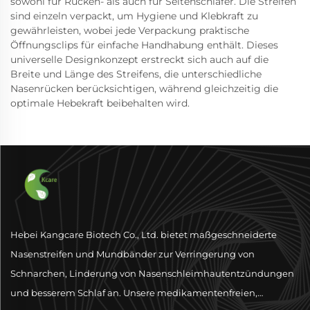
sowohl für Rücken- als auch für Seitenschläfer. Die Streifen
sind einzeln verpackt, um Hygiene und Klebkraft zu
gewährleisten, wobei jede Verpackung praktische
Öffnungsclips für einfache Handhabung enthält. Dieses
universelle Designkonzept erstreckt sich auch auf die
Breite und Länge des Streifens, die unterschiedliche
Nasenrücken berücksichtigen, während gleichzeitig die
optimale Hebekraft beibehalten wird.
Hebei Kangcare Biotech Co., Ltd. bietet maßgeschneiderte
Nasenstreifen und Mundbänder zur Verringerung von
Schnarchen, Linderung von Nasenschleimhautentzündungen
und besserem Schlaf an. Unsere medikamentenfreien,