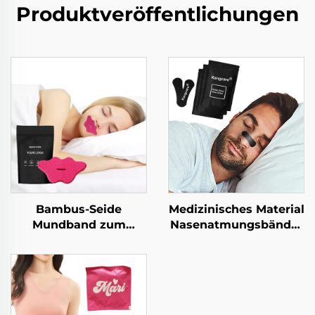
Produktveröffentlichungen
Bambus-Seide
Medizinisches Material
Mundband zum
Nasenatmungsbänder
Schlafen Schlafstreifen
für Athleten Sport
Nasenatmung niedlich
starke Haftkraft
Lippenband zum
Nasenspangen zur
Schlafen
Hustenentlastung
Atmungs-