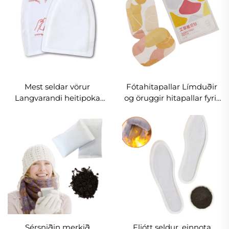
Mest seldar vörur
Fótahitapallar Límduðir
Langvarandi heitipoka
og öruggir hitapallar fyrir
Öruggur Náttúrulegur
fóta til að hita við útivist
Lyktarlaus Loftkveikir Toe
skíða ferðalög
and Body Warmers
Sérsniðin merkið
Fljótt seldur, einnota