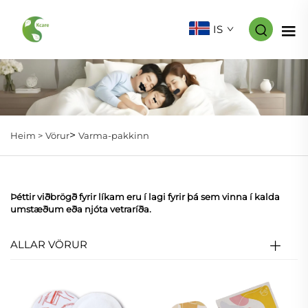
IS
>
Heim >
Vörur
Varma-pakkinn
Þéttir viðbrögð fyrir líkam eru í lagi fyrir þá sem vinna í kalda
umstæðum eða njóta vetraríða.
ALLAR VÖRUR