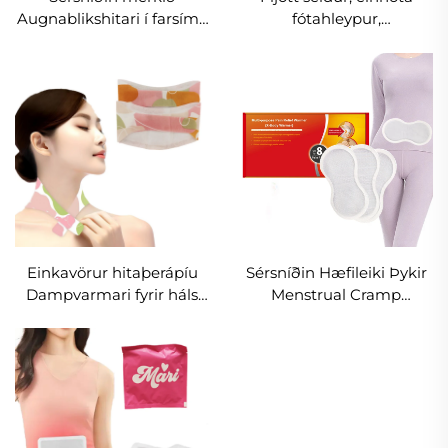
Augnablikshitari í farsíma
fótahleypur,
Hlaupapoka Fótaheitara í
sjálfhleypandi innleggur,
poka í raðir Loftvirkur
hleypur, fóthleypur, fljótt
fótaheitari Hitaplötu
hleypur, langvarandi
hleypur
Einkavörur hitaþerápíu
Sérsníðin Hæfileiki Þykir
Dampvarmari fyrir háls
Menstrual Cramp
og öxlverk Hittur
Kröfuhjálp Pönnur Hiti
moxibustion líflátur
Varmar Pötta fyrir konur
Hitaeiginleikur líflátur