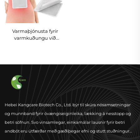
Varmaþjónusta fyrir
varmkuðungu við
mánaðarkvöl með
loftvarmi, limanleg
varmkuðungsgrein fyrir
leyningu kvölna
Hebei Kangcare Biotech Co., Ltd. býr til skúra nösamsetningar
og munnband fyrir óvængiseiginleika, lækking á nesstopp og
betri söfnun. Svo vinsamlegar, einkamálar lausnir fyrir betri
andbót eru útfærðar með gæðiþegar efni og stutt stuðningur
um heimveitu.