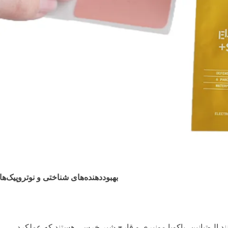
بهبوددهنده‌های شناختی و نوتروپیک‌ها
نند ال-تیانین، باکوپا مونیری و قارچ شیر خرسی هستند که عملکرد