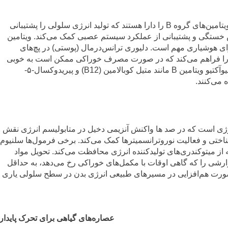
معمولاً پچ‌های انرژی فرمولاسیون‌های جامع از ویتامین‌های گروه B را دارا هستند که تولید انرژی سلولی را پشتیبانی
ای انرژی به کاهش خستگی و پشتیبانی از عملکرد سیستم عصبی کمک می‌کند. ویتامین
برای هوشیاری مهم است. دلیوری ترانس‌درمال (پوستی) در پچ‌های
ب را فراهم می‌کند که در صورت مصرف خوراکی ممکن است به خوبی
جذب نشوند. برخی از پچ‌های انرژی از فرم‌های بیوآکتیو ویتامین B مانند متیل کوبالامین (B12) و پیریدوکسال-۵-
نرژی است که در صد ها واکنش آنزیمی دخیل در متابولیسم انرژی نقش
ناختی و فعالیت نوروترانسمیترها کمک می‌کند. برخی فرمول‌ها سلنیوم
که از میتوکندری‌های تولیدکننده انرژی محافظت می‌کند. تحویل مواد
ارشی را که گاهی اوقات با مکمل‌های خوراکی رخ می‌دهد، به حداقل
ه صورت هم‌افزایی در مسیرهای طبیعی انرژی بدن در سطح سلولی یاری
عصاره‌های گیاهی برای تحرک پایدار