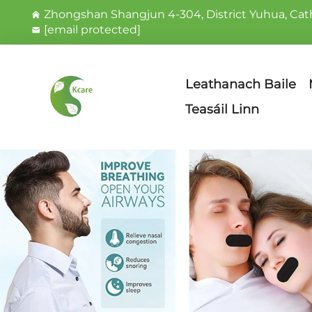
Zhongshan Shangjun 4-304, District Yuhua, Catha
[email protected]
Leathanach Baile
Teasáil Linn