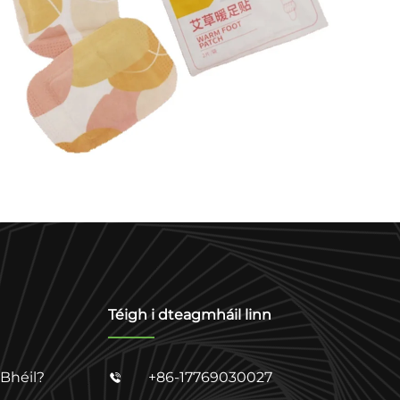
Téigh i dteagmháil linn
 Bhéil?
+86-17769030027
