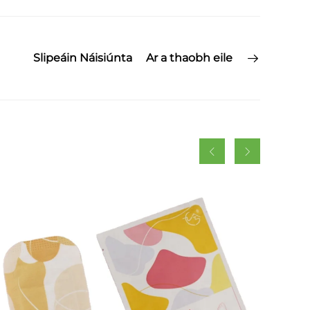
Slipeáin Náisiúnta
Ar a thaobh eile