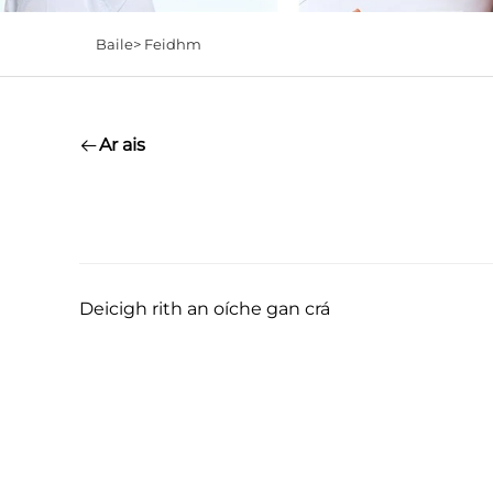
Baile>
Feidhm
Ar ais
Deicigh rith an oíche gan crá