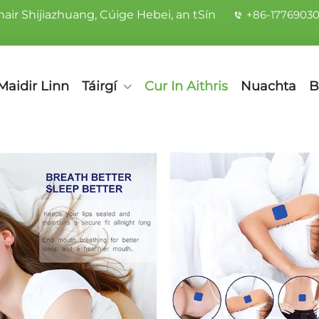
ir Shijiazhuang, Cúige Hebei, an tSín
+86-1776903
Maidir Linn
Táirgí
Cur In Aithris
Nuachta
B