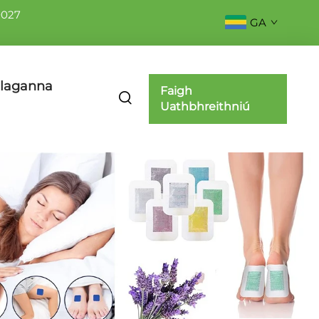
0027
GA
laganna
Faigh
Uathbhreithniú