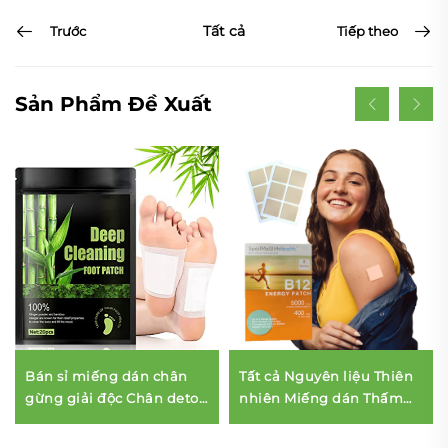
Tất cả
Trước
Tiếp theo
Sản Phẩm Đề Xuất
Bán sỉ miếng dán chân
Tất cả Nguyên liệu Thiên
gừng giải độc Chân detox
nhiên Miếng dán Thấm
pad xưởng sản xuất để
qua Da Chống thấm Nước
loại bỏ độc tố
& Ôn hòa trên Da Miếng