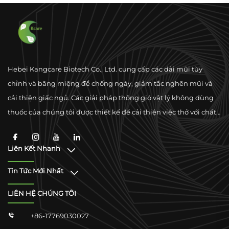
dán Vitamin B12 cho Buổi
sáng Tốt hơn
Hebei Kangcare Biotech Co., Ltd. cung cấp các dải mũi tùy
chỉnh và băng miệng để chống ngáy, giảm tắc nghẽn mũi và
cải thiện giấc ngủ. Các giải pháp thông gió vật lý không dùng
thuốc của chúng tôi được thiết kế để cải thiện việc thở với chất
liệu cao cấp và sự hỗ trợ tuân thủ toàn cầu.
Liên Kết Nhanh
Tin Tức Mới Nhất
LIÊN HỆ CHÚNG TÔI
+86-17769030027
