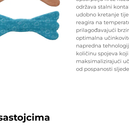
održava stalni kont
udobno kretanje tije
reagira na temperatur
prilagođavajući brzi
optimalna učinkovito
napredna tehnologija
količinu spojeva koj
maksimalizirajući uči
od pospanosti sljede
sastojcima