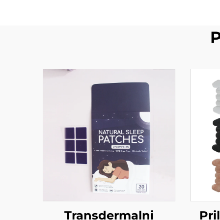
P
Transdermalni
Pr