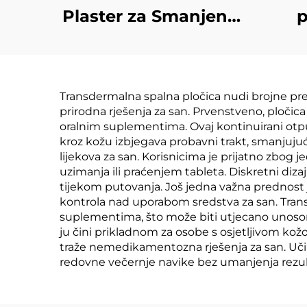
Plaster za Smanjenje
p
Stresa i Duboki
pr
Spavan Melatonina,
ora
prilagođeni Prirodni
l
Transdermalna spalna pločica nudi brojne pred
Sastojci Pomagaju u
di
prirodna rješenja za san. Prvenstveno, pločic
Spavanju
Zdr
oralnim suplementima. Ovaj kontinuirani otp
kroz kožu izbjegava probavni trakt, smanjujuć
lijekova za san. Korisnicima je prijatno zb
uzimanja ili praćenjem tableta. Diskretni diz
tijekom putovanja. Još jedna važna prednost
kontrola nad uporabom sredstva za san. Trans
suplementima, što može biti utjecano unosom h
ju čini prikladnom za osobe s osjetljivom kožom
traže nemedikamentozna rješenja za san. Uči
redovne večernje navike bez umanjenja rezul