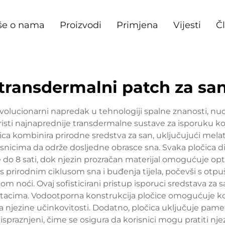
še o nama
Proizvodi
Primjena
Vijesti
Č
transdermalni patch za sa
volucionarni napredak u tehnologiji spalne znanosti, nud
koristi najnaprednije transdermalne sustave za isporuku 
ica kombinira prirodne sredstva za san, uključujući melat
icima da održe dosljedne obrasce sna. Svaka pločica diz
do 8 sati, dok njezin prozračan materijal omogućuje opt
s prirodnim ciklusom sna i buđenja tijela, počevši s otp
om noći. Ovaj sofisticirani pristup isporuci sredstava za
acima. Vodootporna konstrukcija pločice omogućuje kor
ja njezine učinkovitosti. Dodatno, pločica uključuje pam
ispraznjeni, čime se osigura da korisnici mogu pratiti nje