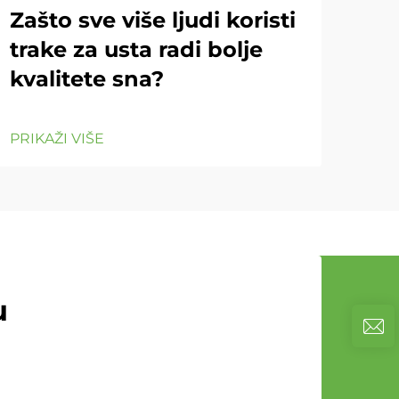
Zašto sve više ljudi koristi
Ka
trake za usta radi bolje
kvalitete sna?
PRIK
PRIKAŽI VIŠE
u