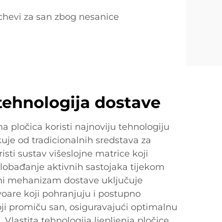
chevi za san zbog nesanice
ehnologija dostave
 pločica koristi najnoviju tehnologiju
kuje od tradicionalnih sredstava za
isti sustav višeslojne matrice koji
oslobađanje aktivnih sastojaka tijekom
rani mehanizam dostave uključuje
oare koji pohranjuju i postupno
ji promiču san, osiguravajući optimalnu
 Vlastita tehnologija ljepljenja pločice