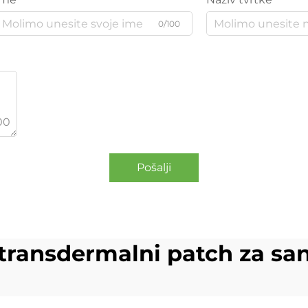
0/100
00
Pošalji
transdermalni patch za sa