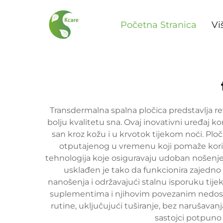
Početna Stranica
Vi
Transdermalna spalna pločica predstavlja re
bolju kvalitetu sna. Ovaj inovativni uređaj 
san kroz kožu i u krvotok tijekom noći. Ploč
otputajenog u vremenu koji pomaže korisn
tehnologija koje osiguravaju udoban nošenje 
usklađen je tako da funkcionira zajedno 
nanošenja i održavajući stalnu isporuku tijek
suplementima i njihovim povezanim nedost
rutine, uključujući tuširanje, bez narušavan
sastojci potpuno 