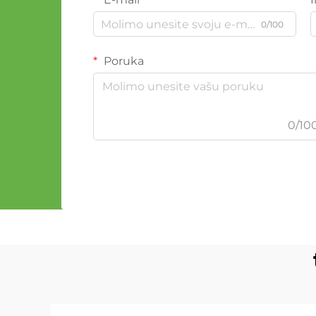
0/100
Poruka
0/10