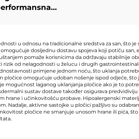
erformansna
otuhrapčarska
lna traka & bez
atexa Trake za
nosti u odnosu na tradicionalne sredstva za san, što je s
sanje kroz nos
a omogućuje dosljednu dostavu spojeva koji potiču san, e
avstveni pregled
uštanjem pomaže korisnicima da održavaju stabilnije obr
i rizik od nelagodnosti u želucu i drugih gastrointestina
og jednostavnosti primjene jednom noću, što uklanja pot
ajn pločice omogućuje udoban nošenje ispod odjeće, što 
 je mogućnost laganog uklanjanja pločice ako je to potr
dermalni sustav dostave također osigurava predvidiviju 
rane i učinkovitošću probave. Hipoalergenski materijali 
. Nadalje, aktivne sastojke u pločici pažljivo su odabrani 
nkovitost pločice ne smanjuje unosom hrane ili pića, št
tata.