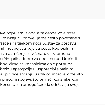
ve popularnija opcija za osobe koje traže
liminirajući vrhove i jame često povezane s
asce sna tijekom noći. Sustav za dostavu
lnih nuspojava koje su česte kod oralnih
rebu za pamćenjem višestrukih vremena
ju čini prikladnom za uporabu kod kuće ili
ebno, čime se korisnicima daje potpuna
brzinu apsorpcije u usporedbi s oralnim
pločice smanjuju rizik od iritacije kože, što
prirodni spojevi, što privlači korisnike koji
o korisnicima omogućuje da održavaju svoje