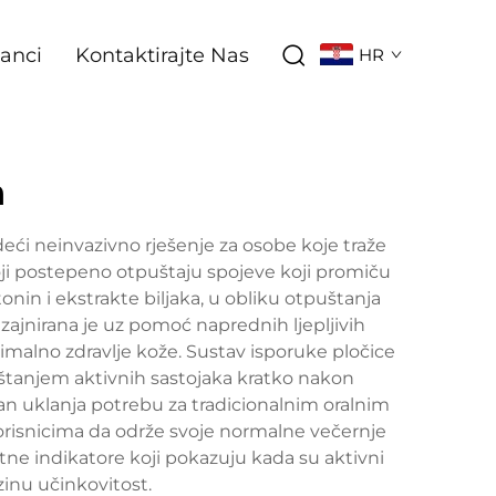
lanci
Kontaktirajte Nas
HR
n
eći neinvazivno rješenje za osobe koje traže
koji postepeno otpuštaju spojeve koji promiču
onin i ekstrakte biljaka, u obliku otpuštanja
ajnirana je uz pomoć naprednih ljepljivih
imalno zdravlje kože. Sustav isporuke pločice
uštanjem aktivnih sastojaka kratko nakon
 san uklanja potrebu za tradicionalnim oralnim
isnicima da održe svoje normalne večernje
etne indikatore koji pokazuju kada su aktivni
zinu učinkovitost.