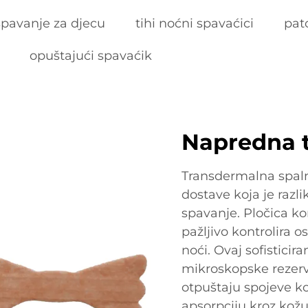
spavanje za djecu
tihi noćni spavaćici
pat
opuštajući spavaćik
Napredna t
Transdermalna spalna
dostave koja je razli
spavanje. Pločica kor
pažljivo kontrolira 
noći. Ovaj sofistici
mikroskopske rezerv
otpuštaju spojeve ko
apsorpciju kroz kožu.