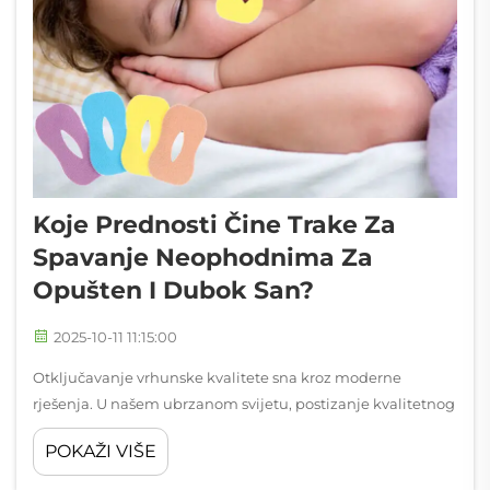
Koje Prednosti Čine Trake Za
Spavanje Neophodnima Za
Opušten I Dubok San?
2025-10-11 11:15:00
Otključavanje vrhunske kvalitete sna kroz moderne
rješenja. U našem ubrzanom svijetu, postizanje kvalitetnog
sna postaje sve izazovnije. Trake za spavanje pojavile su se
POKAŽI VIŠE
kao revolucionarno rješenje za one koji teže dubljem i
opuštenijem snu. Ove ...