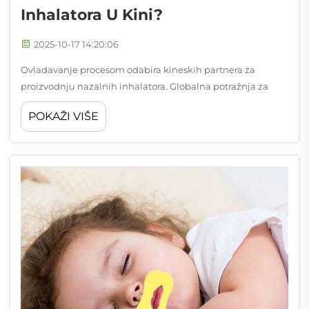
Inhalatora U Kini?
2025-10-17 14:20:06
Ovladavanje procesom odabira kineskih partnera za
proizvodnju nazalnih inhalatora. Globalna potražnja za
nazalnim inhalatorima nastavlja rasti, a Kina se nameće
POKAŽI VIŠE
kao vodeći proizvodni centar za ove ključne medicinske
uređaje. Za uvoznike koji žele uspostaviti suradnju...