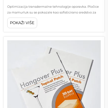
Optimizacija transdermalne tehnologije oporavka. Pločice
za mamurluk su se pokazale kao sofisticirano sredstvo za
ublažavanje posljedica alkohola kada se pravilno koriste.
POKAŽI VIŠE
Ovi inovativni lepi proizvodi pažljivo uravnoteženo
kombinaciju vitamina, minerala, i...