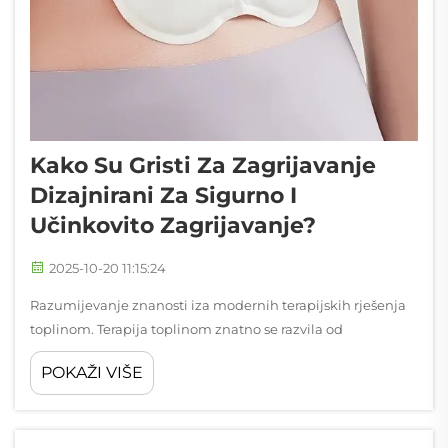
Kako Su Gristi Za Zagrijavanje
Dizajnirani Za Sigurno I
Učinkovito Zagrijavanje?
2025-10-20 11:15:24
Razumijevanje znanosti iza modernih terapijskih rješenja
toplinom. Terapija toplinom znatno se razvila od
tradicionalnih vrećica s vrućom vodom do naprednih
POKAŽI VIŠE
zagrijavajućih pločica koje nude preciznu kontrolu
temperature i produženo trajanje zagrijavanja. Ova
inovativna...