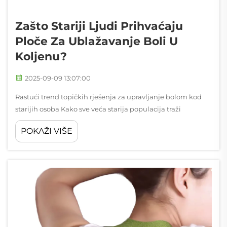
Zašto Stariji Ljudi Prihvaćaju
Ploče Za Ublažavanje Boli U
Koljenu?
2025-09-09 13:07:00
Rastući trend topičkih rješenja za upravljanje bolom kod
starijih osoba Kako sve veća starija populacija traži
učinkovita rješenja za nelagodu u zglobovima, patovi za
POKAŽI VIŠE
ublažavanje boli u koljenu postali su omiljeni izbor za
upravljanje hroničnim problemima koljena...