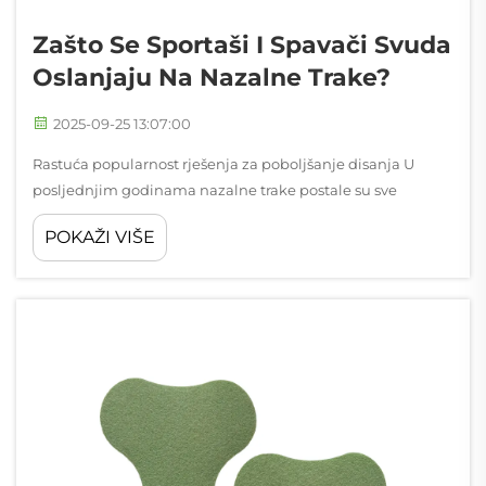
Zašto Se Sportaši I Spavači Svuda
Oslanjaju Na Nazalne Trake?
2025-09-25 13:07:00
Rastuća popularnost rješenja za poboljšanje disanja U
posljednjim godinama nazalne trake postale su sve
učestaliji prizor, od profesionalnih sportskih dvorana do
POKAŽI VIŠE
spavaćih soba širom svijeta. Ove jednostavne ljepljive trake
koje se protežu preko mosta nosa...