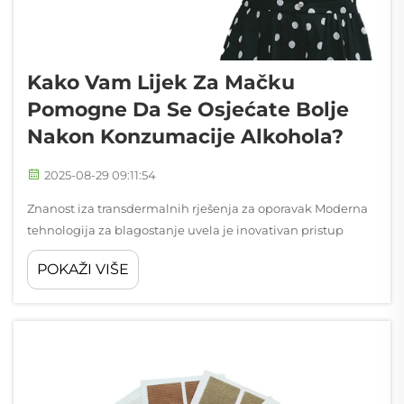
Kako Vam Lijek Za Mačku
Pomogne Da Se Osjećate Bolje
Nakon Konzumacije Alkohola?
2025-08-29 09:11:54
Znanost iza transdermalnih rješenja za oporavak Moderna
tehnologija za blagostanje uvela je inovativan pristup
upravljanju posljedicama alkohola putem specijaliziranih
POKAŽI VIŠE
pflastera za mačku. Ove diskretne ljepljive pločice
isporučuju kontinuirani niz vitamina...