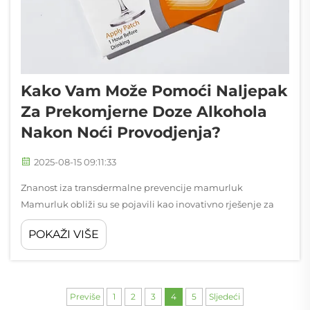
Kako Vam Može Pomoći Naljepak
Za Prekomjerne Doze Alkohola
Nakon Noći Provodjenja?
2025-08-15 09:11:33
Znanost iza transdermalne prevencije mamurluk
Mamurluk obliži su se pojavili kao inovativno rješenje za
one koji žele smanjiti neprijatne posljedice konzumacije
POKAŽI VIŠE
alkohola. Ovi diskretni lepilni flasteri pružaju pažljivu
formuli...
Previše
1
2
3
4
5
Sljedeći