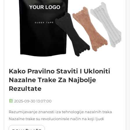
Kako Pravilno Staviti I Ukloniti
Nazalne Trake Za Najbolje
Rezultate
2025-09-30 13:07:00
Razumijevanje znanosti iza tehnologije nazalnih traka
Nazalne trake su revolucionirale način na koji ljudi
rješavaju poteškoće s disanjem tijekom spavanja i fizičke