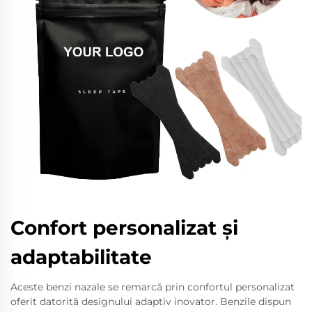
Confort personalizat și
adaptabilitate
Aceste benzi nazale se remarcă prin confortul personalizat
oferit datorită designului adaptiv inovator. Benzile dispun