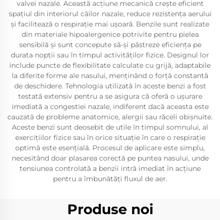
valvei nazale. Această acțiune mecanică crește eficient
spațiul din interiorul căilor nazale, reduce rezistența aerului
și facilitează o respirație mai ușoară. Benzile sunt realizate
din materiale hipoalergenice potrivite pentru pielea
sensibilă și sunt concepute să-și păstreze eficiența pe
durata nopții sau în timpul activităților fizice. Designul lor
include puncte de flexibilitate calculate cu grijă, adaptabile
la diferite forme ale nasului, menținând o forță constantă
de deschidere. Tehnologia utilizată în aceste benzi a fost
testată extensiv pentru a se asigura că oferă o ușurare
imediată a congestiei nazale, indiferent dacă aceasta este
cauzată de probleme anatomice, alergii sau răceli obișnuite.
Aceste benzi sunt deosebit de utile în timpul somnului, al
exercițiilor fizice sau în orice situație în care o respirație
optimă este esențială. Procesul de aplicare este simplu,
necesitând doar plasarea corectă pe puntea nasului, unde
tensiunea controlată a benzii intră imediat în acțiune
pentru a îmbunătăți fluxul de aer.
Produse noi