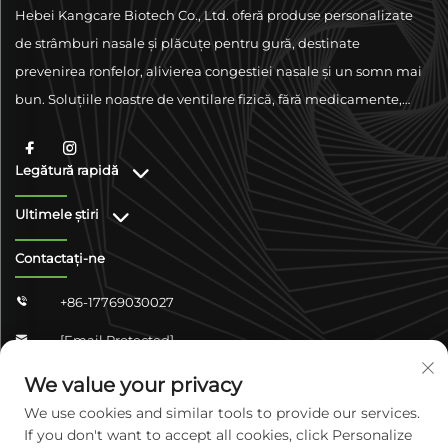
Hebei Kangcare Biotech Co., Ltd. oferă produse personalizate
de strâmburi nasale și plăcuțe pentru gură, destinate
prevenirea ronfelor, alivierea congestiei nasale și un somn mai
bun. Soluțiile noastre de ventilare fizică, fără medicamente,
sunt concepute pentru a îmbunătăți respirația folosind
materiale de calitate superioară și sprijinându-se pe
Legătură rapidă
conformitate la nivel global.
Ultimele știri
Contactați-ne
+86-17769030027

[email Protected]

Zhongshan Shangjun 4-304, Districțul Yuhua,
We value your privacy

Shijiazhuang, Hebei, China
We use cookies and similar tools to provide our services.
If you don't want to accept all cookies, click Personalize