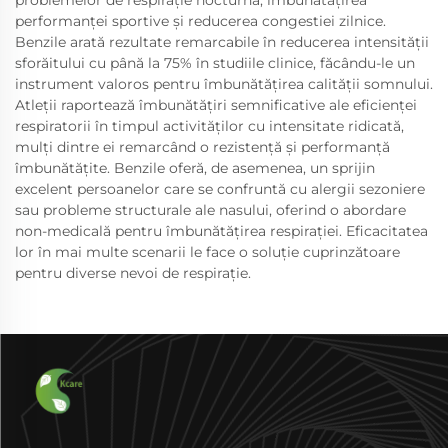
problemelor de respiraţie nocturnă, îmbunătăţirea
performanţei sportive şi reducerea congestiei zilnice.
Benzile arată rezultate remarcabile în reducerea intensităţii
sforăitului cu până la 75% în studiile clinice, făcându-le un
instrument valoros pentru îmbunătăţirea calităţii somnului.
Atleţii raportează îmbunătăţiri semnificative ale eficienţei
respiratorii în timpul activităţilor cu intensitate ridicată,
mulţi dintre ei remarcând o rezistenţă şi performanţă
îmbunătăţite. Benzile oferă, de asemenea, un sprijin
excelent persoanelor care se confruntă cu alergii sezoniere
sau probleme structurale ale nasului, oferind o abordare
non-medicală pentru îmbunătățirea respirației. Eficacitatea
lor în mai multe scenarii le face o soluție cuprinzătoare
pentru diverse nevoi de respirație.