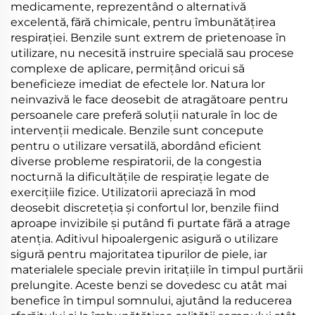
medicamente, reprezentând o alternativă
excelentă, fără chimicale, pentru îmbunătățirea
respirației. Benzile sunt extrem de prietenoase în
utilizare, nu necesită instruire specială sau procese
complexe de aplicare, permițând oricui să
beneficieze imediat de efectele lor. Natura lor
neinvazivă le face deosebit de atragătoare pentru
persoanele care preferă soluții naturale în loc de
intervenții medicale. Benzile sunt concepute
pentru o utilizare versatilă, abordând eficient
diverse probleme respiratorii, de la congestia
nocturnă la dificultățile de respirație legate de
exercițiile fizice. Utilizatorii apreciază în mod
deosebit discreteția și confortul lor, benzile fiind
aproape invizibile și putând fi purtate fără a atrage
atenția. Aditivul hipoalergenic asigură o utilizare
sigură pentru majoritatea tipurilor de piele, iar
materialele speciale previn iritațiile în timpul purtării
prelungite. Aceste benzi se dovedesc cu atât mai
benefice în timpul somnului, ajutând la reducerea