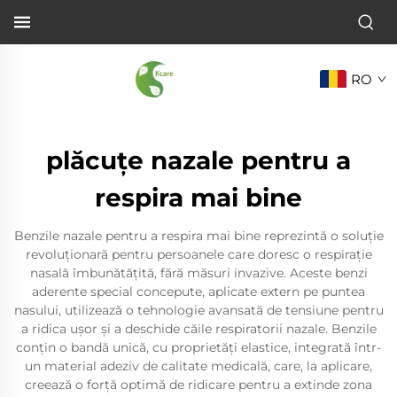
RO
plăcuțe nazale pentru a
respira mai bine
Benzile nazale pentru a respira mai bine reprezintă o soluție
revoluționară pentru persoanele care doresc o respirație
nasală îmbunătățită, fără măsuri invazive. Aceste benzi
aderente special concepute, aplicate extern pe puntea
nasului, utilizează o tehnologie avansată de tensiune pentru
a ridica ușor și a deschide căile respiratorii nazale. Benzile
conțin o bandă unică, cu proprietăți elastice, integrată într-
un material adeziv de calitate medicală, care, la aplicare,
creează o forță optimă de ridicare pentru a extinde zona