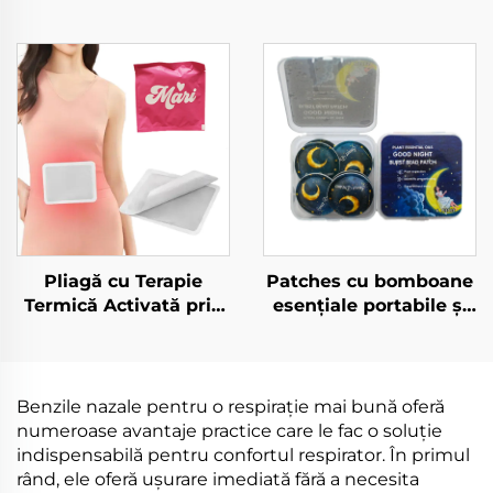
Pliagă cu Terapie
Patches cu bomboane
Termică Activată prin
esențiale portabile și
Aer, cu Adere, pentru
autocolante repelente
Alivierea Dureroasă a
împotriva mușcătorilor
Sindromului
pentru a tine
Premenstrual și
depărtate mănecii
Benzile nazale pentru o respirație mai bună oferă
Durera Menstruala
numeroase avantaje practice care le fac o soluție
indispensabilă pentru confortul respirator. În primul
rând, ele oferă ușurare imediată fără a necesita