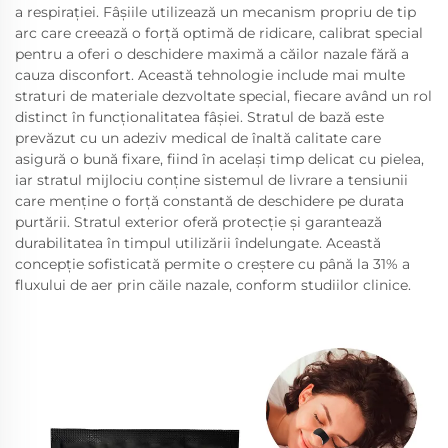
a respirației. Fâșiile utilizează un mecanism propriu de tip
arc care creează o forță optimă de ridicare, calibrat special
pentru a oferi o deschidere maximă a căilor nazale fără a
cauza disconfort. Această tehnologie include mai multe
straturi de materiale dezvoltate special, fiecare având un rol
distinct în funcționalitatea fâșiei. Stratul de bază este
prevăzut cu un adeziv medical de înaltă calitate care
asigură o bună fixare, fiind în același timp delicat cu pielea,
iar stratul mijlociu conține sistemul de livrare a tensiunii
care menține o forță constantă de deschidere pe durata
purtării. Stratul exterior oferă protecție și garantează
durabilitatea în timpul utilizării îndelungate. Această
concepție sofisticată permite o creștere cu până la 31% a
fluxului de aer prin căile nazale, conform studiilor clinice.