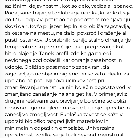
različnimi dejavnostmi, kot so delo, vadba ali spanec.
Podaljšano trajanje toplotnega učinka, ki lahko traja
do 12 ur, odpravi potrebo po pogostem menjavanju
skozi dan. Kožo prijazen lepilni sloj obliža zagotavlja,
da ostane na mestu, ne da bi povzročil draženje ali
pustil ostankov. Uporabniki cenijo stalno ohranjanje
temperature, ki preprečuje tako pregrevanje kot
hitro hlajenje. Tanek profil izdelka ga naredi
nevidnega pod oblačili, kar ohranja zasebnost in
udobje. Obliži so posamezno zapakirani, da
zagotavljajo udobje in higieno ter so zato idealni za
uporabo na poti. Njihova učinkovitost pri
zmanjševanju menstrualnih bolečin pogosto vodi v
zmanjšano zanašanje na analgetike. V primerjavi z
drugimi rešitvami za upravljanje bolečine so obliži
cenovno ugodni, glede na svoje trajanje uporabe in
zanesljivo zmogljivost. Ekološka zavest se kaže v
uporabi biološko razgradljivih materialov in
minimalnih odpadkih embalaže. Univerzalna
uporabnost izdelka sega tudi beyond menstrual