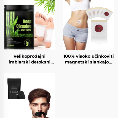
Velikoprodajni
100% visoko učinkoviti
imbiarski detoksni
magnetski slankajoči
plakat za noge
belozemski plaster za
Detoksni plakat za
brest
noge iz fabrike za
detoksnost Nogelne
detoksne pade za
odstranitev otrinov