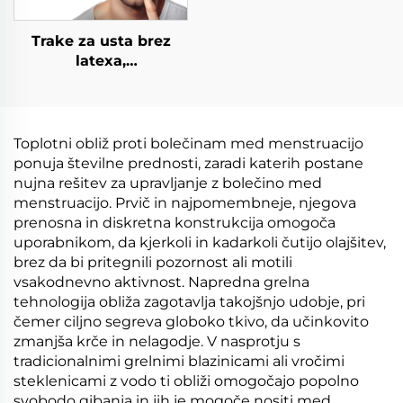
Trake za usta brez
latexa,
hipoalergenične za
boljše spanje, traka za
usta za kvaliteto
spanja za lažje dihanje
Toplotni obliž proti bolečinam med menstruacijo
ponuja številne prednosti, zaradi katerih postane
nujna rešitev za upravljanje z bolečino med
menstruacijo. Prvič in najpomembneje, njegova
prenosna in diskretna konstrukcija omogoča
uporabnikom, da kjerkoli in kadarkoli čutijo olajšitev,
brez da bi pritegnili pozornost ali motili
vsakodnevno aktivnost. Napredna grelna
tehnologija obliža zagotavlja takojšnjo udobje, pri
čemer ciljno segreva globoko tkivo, da učinkovito
zmanjša krče in nelagodje. V nasprotju s
tradicionalnimi grelnimi blazinicami ali vročimi
steklenicami z vodo ti obliži omogočajo popolno
svobodo gibanja in jih je mogoče nositi med