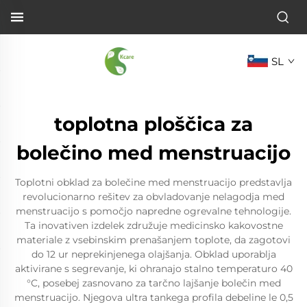
SL
toplotna ploščica za
bolečino med menstruacijo
Toplotni obklad za bolečine med menstruacijo predstavlja
revolucionarno rešitev za obvladovanje nelagodja med
menstruacijo s pomočjo napredne ogrevalne tehnologije.
Ta inovativen izdelek združuje medicinsko kakovostne
materiale z vsebinskim prenašanjem toplote, da zagotovi
do 12 ur neprekinjenega olajšanja. Obklad uporablja
aktivirane s segrevanje, ki ohranajo stalno temperaturo 40
°C, posebej zasnovano za tarčno lajšanje bolečin med
menstruacijo. Njegova ultra tankega profila debeline le 0,5