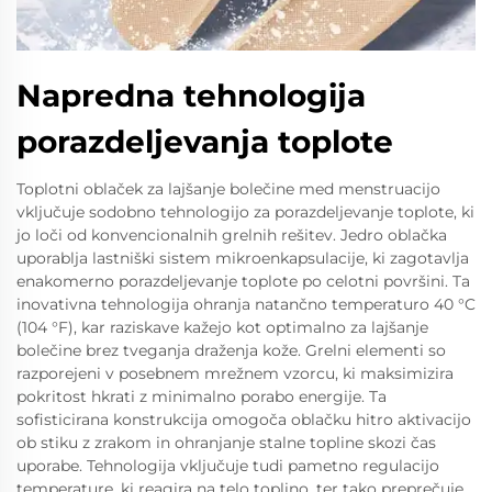
Napredna tehnologija
porazdeljevanja toplote
Toplotni oblaček za lajšanje bolečine med menstruacijo
vključuje sodobno tehnologijo za porazdeljevanje toplote, ki
jo loči od konvencionalnih grelnih rešitev. Jedro oblačka
uporablja lastniški sistem mikroenkapsulacije, ki zagotavlja
enakomerno porazdeljevanje toplote po celotni površini. Ta
inovativna tehnologija ohranja natančno temperaturo 40 °C
(104 °F), kar raziskave kažejo kot optimalno za lajšanje
bolečine brez tveganja draženja kože. Grelni elementi so
razporejeni v posebnem mrežnem vzorcu, ki maksimizira
pokritost hkrati z minimalno porabo energije. Ta
sofisticirana konstrukcija omogoča oblačku hitro aktivacijo
ob stiku z zrakom in ohranjanje stalne topline skozi čas
uporabe. Tehnologija vključuje tudi pametno regulacijo
temperature, ki reagira na telo toplino, ter tako preprečuje