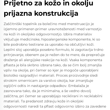
Prijetno za kožo in okolju
prijazna konstrukcija
Zaščitniški topelnik za bolečino med menstruacijo je
izjemno primeren primer uravnoteženosti med varnostjo
na koži in okoljsko odgovornostjo. Izbira materialov
vključuje medicinske, hipoalergenske komponente, ki so
bile podrobno testirane za uporabo na občutljivi koži.
Lepilni sloj uporablja posebno formulo, ki zagotavlja trdno
pritrjevanje, obenem pa je nežen do te mere, da preprečuje
draženje ali alergijske reakcije na koži. Vsaka komponenta
pflasta je bila skrbno izbrana tako, da se čim bolj zmanjša
vpliv na okolje, pri čemer so kjer je mogoče uporabljeni
biološko razgradljivi materiali. Proces proizvodnje sledi
strokim smernicam za varstvo okolja, kar zmanjšuje
ogljični odtis in nastajanje odpadkov. Embalaža je
zasnovana tako, da je minimalna, a še vedno dovolj
zaščitna, pri čemer se uporabljajo reciklirani in reciklabilni
materiali. Ta predanost zdravju kože in okoljski
odgovornosti naredi ta pflast odgovorno izbiro za zavedene