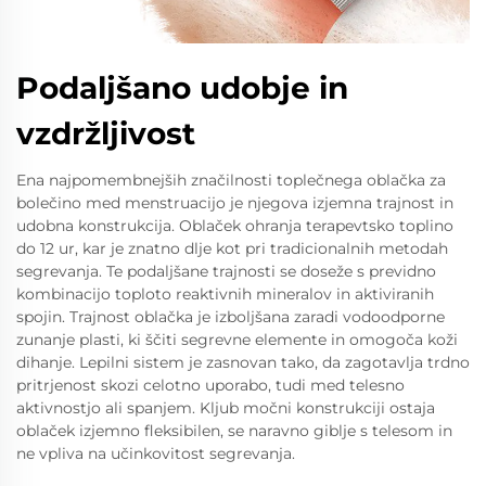
Podaljšano udobje in
vzdržljivost
Ena najpomembnejših značilnosti toplečnega oblačka za
bolečino med menstruacijo je njegova izjemna trajnost in
udobna konstrukcija. Oblaček ohranja terapevtsko toplino
do 12 ur, kar je znatno dlje kot pri tradicionalnih metodah
segrevanja. Te podaljšane trajnosti se doseže s previdno
kombinacijo toploto reaktivnih mineralov in aktiviranih
spojin. Trajnost oblačka je izboljšana zaradi vodoodporne
zunanje plasti, ki ščiti segrevne elemente in omogoča koži
dihanje. Lepilni sistem je zasnovan tako, da zagotavlja trdno
pritrjenost skozi celotno uporabo, tudi med telesno
aktivnostjo ali spanjem. Kljub močni konstrukciji ostaja
oblaček izjemno fleksibilen, se naravno giblje s telesom in
ne vpliva na učinkovitost segrevanja.