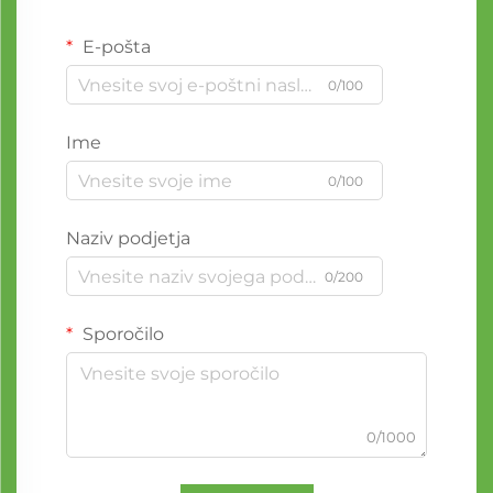
E-pošta
0/100
Ime
0/100
Naziv podjetja
0/200
Sporočilo
0/1000