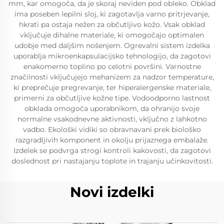
mm, kar omogoča, da je skoraj neviden pod obleko. Obklad
ima poseben lepilni sloj, ki zagotavlja varno pritrjevanje,
hkrati pa ostaja nežen za občutljivo kožo. Vsak obklad
vključuje dihalne materiale, ki omogočajo optimalen
udobje med daljšim nošenjem. Ogrevalni sistem izdelka
uporablja mikroenkapsulacijsko tehnologijo, da zagotovi
enakomerno toplino po celotni površini. Varnostne
značilnosti vključujejo mehanizem za nadzor temperature,
ki preprečuje pregrevanje, ter hiperalergenske materiale,
primerni za občutljive kožne tipe. Vodoodporno lastnost
obklada omogoča uporabnikom, da ohranijo svoje
normalne vsakodnevne aktivnosti, vključno z lahkotno
vadbo. Ekološki vidiki so obravnavani prek biološko
razgradljivih komponent in okolju prijaznega embalaže.
Izdelek se podvrga strogi kontroli kakovosti, da zagotovi
doslednost pri nastajanju toplote in trajanju učinkovitosti.
Novi izdelki