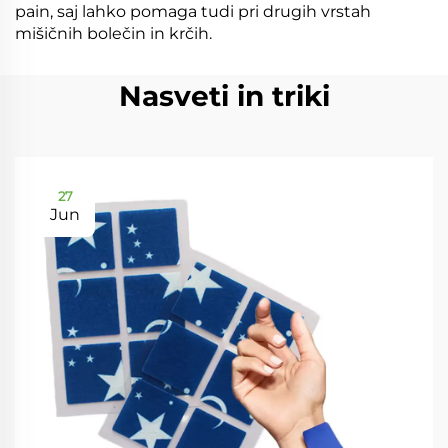
pain, saj lahko pomaga tudi pri drugih vrstah
mišičnih bolečin in krčih.
Nasveti in triki
27
Jun