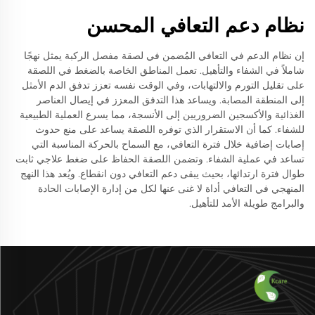
نظام دعم التعافي المحسن
إن نظام الدعم في التعافي المُضمن في لصقة مفصل الركبة يمثل نهجًا
شاملاً في الشفاء والتأهيل. تعمل المناطق الخاصة بالضغط في اللصقة
على تقليل التورم والالتهابات، وفي الوقت نفسه تعزز تدفق الدم الأمثل
إلى المنطقة المصابة. ويساعد هذا التدفق المعزز في إيصال العناصر
الغذائية والأكسجين الضروريين إلى الأنسجة، مما يسرع العملية الطبيعية
للشفاء. كما أن الاستقرار الذي توفره اللصقة يساعد على منع حدوث
إصابات إضافية خلال فترة التعافي، مع السماح بالحركة المناسبة التي
تساعد في عملية الشفاء. وتضمن اللصقة الحفاظ على ضغط علاجي ثابت
طوال فترة ارتدائها، بحيث يبقى دعم التعافي دون انقطاع. ويُعد هذا النهج
المنهجي في التعافي أداة لا غنى عنها لكل من إدارة الإصابات الحادة
والبرامج طويلة الأمد للتأهيل.