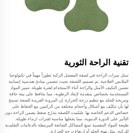
تقنية الراحة الثورية
تمثل ميزات الراحة في لصقة المفصل الركبة تطوراً مهماً في تكنولوجيا
الملابس العلاجية. تم تصميم اللصقة بحيث تتضمن مبادئ هندسية إنسانية
تضمن التكيف الأمثل والراحة أثناء الاستخدام لفترة طويلة. تتميز المواد
المستخدمة بخصائص متقدمة لإبعاد الرطوبة، مما يحافظ على بيئة جافة
ومريحة للجلد مع تنظيم درجة الحرارة. إن المرونة الفريدة للصقة تسمح
لها بأن تتكيّف مع أشكال وأحجام مختلفة من الركبتين مع الحفاظ على
خصائص الدعم الخاصة بها. صُمّمت اللصقة بتدرّج ضغط يضمن الراحة دون
التأثير على الدورة الدموية، مما يجعلها مناسبة لفترات ارتداء طويلة.
طبيعة المواد التنفسية تمنع المشاكل الشائعة المرتبطة بالدعامات التقليدية
للركبة، مثل تهيج الجلد أو ارتفاع درجة الحرارة.