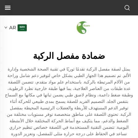
AR
ضمادة مفصل الركبة
يمثل لصقة مفصل الركبة تقدمًا ثوريًا في تقنية الصحة الشخصية وإدارة
الألم. تم تصميم هذا الجهاز الطبي بشكل خاص لتوفير دعم شامل وراحة
من الآلام المرتبطة بالركبة. باستخدام علم مواد متقدم، تتضمن اللصقة
عدة طبقات من العناصر العلاجية، بما فيها طبقة خارجية تطرد الرطوبة،
وطبقة ضغط داعمة، ونظام لاصق طبي يضمن ثباتها في مكانها مع السماح
بتنفس الجلد. التصميم الفريد للصقة يسمح بمدى طبيعي للحركة أثناء
توفير الدعم المستهدف للأربطة والعضلات الرئيسية المحيطة بمفصل
الركبة. تحتوي اللصقة على مناطق متخصصة توفر مستويات مختلفة من
الضغط والدعم، مما يتكيف مع أنماط الحركة المختلفة خلال الأنشطة
اليومية. تتضمن التقنية المستخدمة في اللصقة خصائص تنظيم حراري
تساعد في الحفاظ على درجة حرارة مثلى للمفصل، وتعزيز الدورة