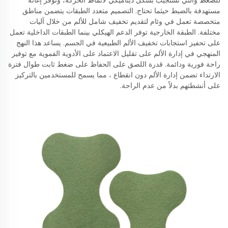
للضغط والتي تستجيب بشكل ديناميكي لأنماط الحركة، وتوفر إغاثة
مستهدفة بالضبط حيثما تحتاج. التصميم متعدد الطبقات يتضمن مناطق
متخصصة تعمل في وئام لتقديم تخفيف شامل للألم من خلال آليات
مختلفة. الطبقة الخارجية توفر الدعم الهيكلي بينما الطبقات الداخلية تعمل
على تحفيز استجابات تخفيف الألم الطبيعية في الجسم. يساعد هذا النهج
المنهجي في إدارة الألم على تقليل الاعتماد على الأدوية الفموية مع توفير
راحة فورية ودائمة. قدرة اللصق على الحفاظ على ضغط ثابت طوال فترة
الارتداء تضمن إدارة الألم دون انقطاع ، مما يسمح للمستخدمين بالتركيز
على أنشطتهم بدلاً من عدم الراحة.