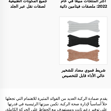
أكثر المنتجات مبيعًا في عام
جميع المكونات الطبيعية
2022: ملصقات فيتامين ذاتية
لصقات نقل عبر الجلد
التصاق تعزز الطاقة وتخفف
مقاومة للماء ولطيفة على
من أعراض شرب الكحول
البشرة لصقات فيتامين B12
وتحسن النوم والتركيز
لصباح أفضل
شريط فموي مضاد للشخير
عالي الأداء قابل للتخصيص
وشريحة أنفية للاستخدام أثناء
النوم خالية من اللاتكس
لتزويد الرعاية الصحية
يقدم ضمادة الركبة العديد من الفوائد المثيرة للاهتمام التي تجعلها
حلاً أساسياً لإدارة صحة الركبة. تكمن ميزتها الرئيسية في قدرتها
على توفير دعم ثابت ومستهدف مع الحفاظ على الحركة الكاملة،