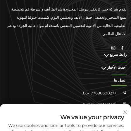
تقدم شركة خبي كانغكير بيوتيك المحدودة شرائط أنف وأشرطة فم مُخصصة
لمنع الشخير وتخفيف احتقان الأنف وتحسين النوم. صُممت حلولنا للتهوية
الطبيعية الخالية من الأدوية لتحسين التنفس باستخدام مواد عالية الجودة ودعم
الامتثال العالمي.
رابط سريع
أحدث الأخبار
اتصل بنا
+86-17769030027

[email Protected]

تشونغشان شانجyun 4-304، منطقة يوهوا، شيجياتشوانغ، خبي،
We value your privacy

الصين
We use cookies and similar tools to provide our services.