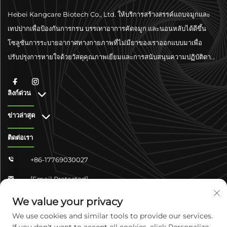
Hebei Kangcare Biotech Co., Ltd. ให้บริการสร้างสรรค์แถบจมูกและ
เทปปากเพื่อป้องกันการกรน บรรเทาอาการคัดจมูก และนอนหลับได้ดีขึ้น
โซลูชันการระบายอากาศทางกายภาพที่ไม่มียาของเราออกแบบมาเพื่อ
ปรับปรุงการหายใจด้วยวัสดุคุณภาพเยี่ยมและการสนับสนุนความปฏิบัติตาม
มาตรฐานระดับโลก
ลิงก์ด่วน
ข่าวล่าสุด
ติดต่อเรา
+86-17769030027

[email Protected]

จงซาน ชางจวิน 4-304 เขตหยูหัว เมืองเสิ่นเจียจวง มณฑลเหอเป่ย
We value your privacy

ประเทศจีน
We use cookies and similar tools to provide our services.