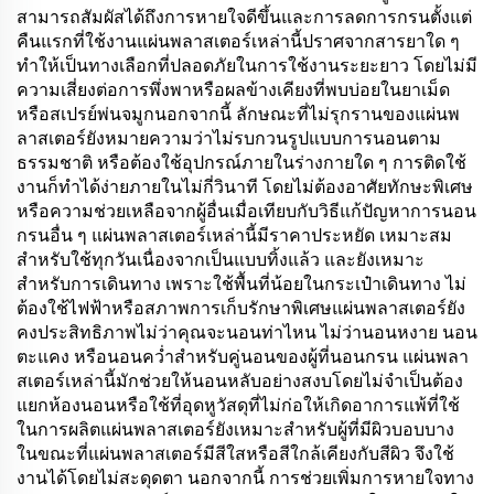
สามารถสัมผัสได้ถึงการหายใจดีขึ้นและการลดการกรนตั้งแต่
คืนแรกที่ใช้งานแผ่นพลาสเตอร์เหล่านี้ปราศจากสารยาใด ๆ
ทำให้เป็นทางเลือกที่ปลอดภัยในการใช้งานระยะยาว โดยไม่มี
ความเสี่ยงต่อการพึ่งพาหรือผลข้างเคียงที่พบบ่อยในยาเม็ด
หรือสเปรย์พ่นจมูกนอกจากนี้ ลักษณะที่ไม่รุกรานของแผ่นพ
ลาสเตอร์ยังหมายความว่าไม่รบกวนรูปแบบการนอนตาม
ธรรมชาติ หรือต้องใช้อุปกรณ์ภายในร่างกายใด ๆ การติดใช้
งานก็ทำได้ง่ายภายในไม่กี่วินาที โดยไม่ต้องอาศัยทักษะพิเศษ
หรือความช่วยเหลือจากผู้อื่นเมื่อเทียบกับวิธีแก้ปัญหาการนอน
กรนอื่น ๆ แผ่นพลาสเตอร์เหล่านี้มีราคาประหยัด เหมาะสม
สำหรับใช้ทุกวันเนื่องจากเป็นแบบทิ้งแล้ว และยังเหมาะ
สำหรับการเดินทาง เพราะใช้พื้นที่น้อยในกระเป๋าเดินทาง ไม่
ต้องใช้ไฟฟ้าหรือสภาพการเก็บรักษาพิเศษแผ่นพลาสเตอร์ยัง
คงประสิทธิภาพไม่ว่าคุณจะนอนท่าไหน ไม่ว่านอนหงาย นอน
ตะแคง หรือนอนคว่ำสำหรับคู่นอนของผู้ที่นอนกรน แผ่นพลา
สเตอร์เหล่านี้มักช่วยให้นอนหลับอย่างสงบโดยไม่จำเป็นต้อง
แยกห้องนอนหรือใช้ที่อุดหูวัสดุที่ไม่ก่อให้เกิดอาการแพ้ที่ใช้
ในการผลิตแผ่นพลาสเตอร์ยังเหมาะสำหรับผู้ที่มีผิวบอบบาง
ในขณะที่แผ่นพลาสเตอร์มีสีใสหรือสีใกล้เคียงกับสีผิว จึงใช้
งานได้โดยไม่สะดุดตา นอกจากนี้ การช่วยเพิ่มการหายใจทาง