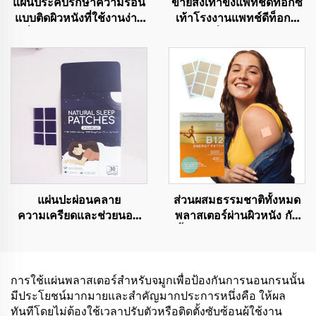
แผ่นประคบรักษาความร้อน
ขายส่งเท้าขิงแพทช์ดีท็อกซ์
แบบติดผิวหนังที่ใช้งานง่าย
เท้าโรงงานแพทช์ดีท็อกซ์
เมื่อสัมผัสอากาศ สำหรับ
เท้าเพื่อขจัดสารพิษ
บรรเทาอาการปวดประจำ
เดือนและ PMS
แผ่นปะผ่อนคลาย
ส่วนผสมธรรมชาติทั้งหมด
ความเครียดและช่วยนอน
พลาสเตอร์ผ่านผิวหนัง กัน
หลับลึกด้วยเมลาโทนิน ส่วน
น้ำ & อ่อนโยนต่อผิว แผ่น
ประกอบธรรมชาติช่วยการ
วิตามิน B12 เพื่อเช้าวันใหม่
นอนหลับ
ที่ดีกว่า
การใช้แผ่นพลาสเตอร์สำหรับจมูกเพื่อป้องกันการนอนกรนนั้น
มีประโยชน์มากมายและสำคัญมากประการหนึ่งคือ ให้ผล
ทันทีโดยไม่ต้องใช้เวลาปรับตัวหรือติดตั้งซับซ้อนผู้ใช้งาน