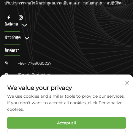
ปรับปรุงการหายใจด้วยวัสดุคุณภาพเยี่ยมและการสนับสนุนความปฏิบัติตาม
มาตรฐานระดับโลก
ลิงก์ด่วน
ข่าวล่าสุด
ติดต่อเรา
+86-17769030027

[email Protected]

จงซาน ชางจวิน 4-304 เขตหยูหัว เมืองเสิ่นเจียจวง มณฑลเหอเป่ย
We value your privacy

ประเทศจีน
We use cookies and similar tools to provide our services.
If you don't want to accept all cookies, click Personalize
cookies.
ลิขสิทธิ์ © 2025 บริษัท เคังแคร์ ไบโอเทค จำกัด มณฑลเหอเป่ย สงวนสิทธิ์
Accept all
ทั้งหมด