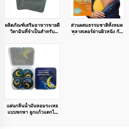
ผลิตภัณฑ์เสริมอาหารขายดี
ส่วนผสมธรรมชาติทั้งหมด
วิตามินที่จำเป็นสำหรับ
พลาสเตอร์ผ่านผิวหนัง กัน
สุขภาพ วิตามินรวมแบบ
น้ำ & อ่อนโยนต่อผิว แผ่น
แปะผิวสำหรับการดูแล
วิตามิน B12 เพื่อเช้าวันใหม่
สุขภาพ
ที่ดีกว่า
แผ่นกลิ่นน้ำมันหอมระเหย
แบบพกพา ลูกแก้วแตกได้
แผ่นติดผิวเพื่อกันยุง ช่วยไล่
ยุงให้อยู่ห่าง