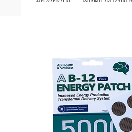
แถบเทปปิดปาก
เทปปิดปากสำหรับการน