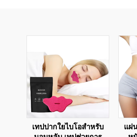
เทปปากใยไบโอสำหรับ
แผ่
นอนหลับ เทปช่วยการ
หน