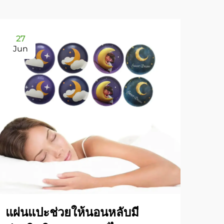
27
2
Jun
Ju
แผ่นแปะช่วยให้นอนหลับมี
กา