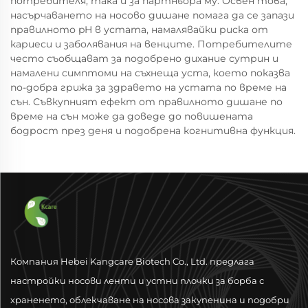
потребителя, така и за партньора му. Освен това,
насърчаването на носово дишане помага да се запази
правилното pH в устата, намалявайки риска от
кариеси и заболявания на венците. Потребителите
често съобщават за подобрено дихание сутрин и
намалени симптоми на съхнеща уста, което показва
по-добра грижа за здравето на устата по време на
сън. Съвкупният ефект от правилното дишане по
време на сън може да доведе до повишената
бодрост през деня и подобрена когнитивна функция.
Компания Hebei Kangcare Biotech Co., Ltd. предлага
настройки носови ленти и устни плочки за борба с
храненето, облекчаване на носова закупенина и подобри