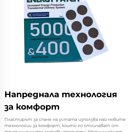
Напреднала технология
за комфорт
Пластирът за спане на устата използва най-новите
технологии за комфорт, които го отличават от
традиционните лепкави продукти. Медицинският