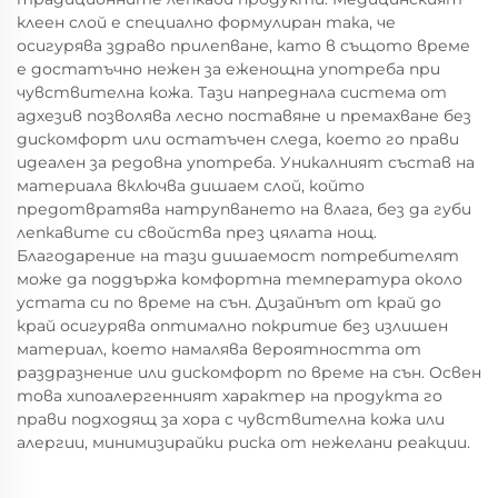
клеен слой е специално формулиран така, че
осигурява здраво прилепване, като в същото време
е достатъчно нежен за еженощна употреба при
чувствителна кожа. Тази напреднала система от
адхезив позволява лесно поставяне и премахване без
дискомфорт или остатъчен следа, което го прави
идеален за редовна употреба. Уникалният състав на
материала включва дишаем слой, който
предотвратява натрупването на влага, без да губи
лепкавите си свойства през цялата нощ.
Благодарение на тази дишаемост потребителят
може да поддържа комфортна температура около
устата си по време на сън. Дизайнът от край до
край осигурява оптимално покритие без излишен
материал, което намалява вероятността от
раздразнение или дискомфорт по време на сън. Освен
това хипоалергенният характер на продукта го
прави подходящ за хора с чувствителна кожа или
алергии, минимизирайки риска от нежелани реакции.