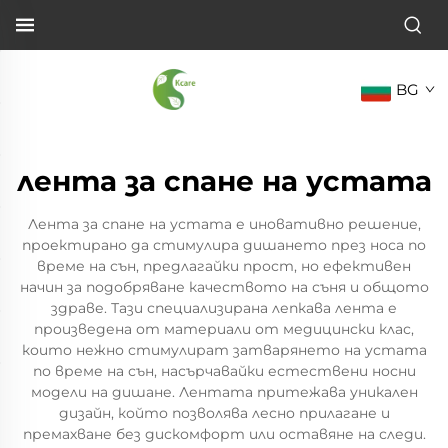
BG
лента за спане на устата
Лента за спане на устата е иновативно решение,
проектирано да стимулира дишането през носа по
време на сън, предлагайки прост, но ефективен
начин за подобряване качеството на съня и общото
здраве. Тази специализирана лепкава лента е
произведена от материали от медицински клас,
които нежно стимулират затварянето на устата
по време на сън, насърчавайки естествени носни
модели на дишане. Лентата притежава уникален
дизайн, който позволява лесно прилагане и
премахване без дискомфорт или оставяне на следи.