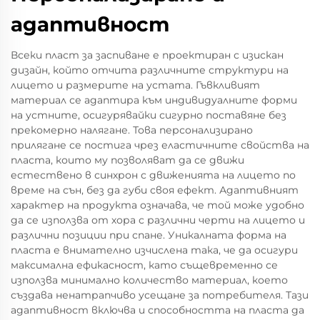
адаптивност
Всеки пласт за заспиване е проектиран с изискан
дизайн, който отчита различните структури на
лицето и размерите на устата. Гъвкливият
материал се адаптира към индивидуалните форми
на устните, осигурявайки сигурно поставяне без
прекомерно налягане. Това персонализирано
прилягане се постига чрез еластичните свойства на
пласта, които му позволяват да се движи
естествено в синхрон с движенията на лицето по
време на сън, без да губи своя ефект. Адаптивният
характер на продукта означава, че той може удобно
да се използва от хора с различни черти на лицето и
различни позиции при спане. Уникалната форма на
пласта е внимателно изчислена така, че да осигури
максимална ефикасност, като същевременно се
използва минимално количество материал, което
създава ненатрапчиво усещане за потребителя. Тази
адаптивност включва и способността на пласта да