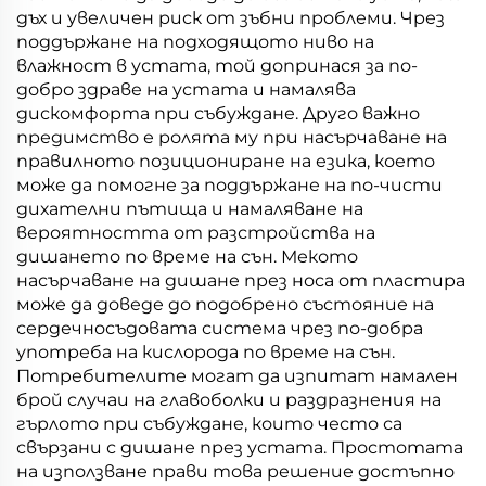
дъх и увеличен риск от зъбни проблеми. Чрез
поддържане на подходящото ниво на
влажност в устата, той допринася за по-
добро здраве на устата и намалява
дискомфорта при събуждане. Друго важно
предимство е ролята му при насърчаване на
правилното позициониране на езика, което
може да помогне за поддържане на по-чисти
дихателни пътища и намаляване на
вероятността от разстройства на
дишането по време на сън. Мекото
насърчаване на дишане през носа от пластира
може да доведе до подобрено състояние на
сердечносъдовата система чрез по-добра
употреба на кислорода по време на сън.
Потребителите могат да изпитат намален
брой случаи на главоболки и раздразнения на
гърлото при събуждане, които често са
свързани с дишане през устата. Простотата
на използване прави това решение достъпно