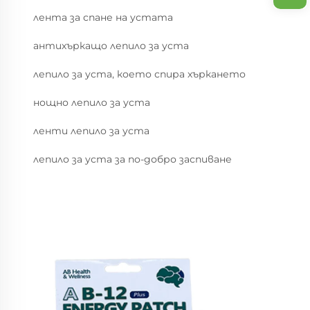
лента за спане на устата
антихъркащо лепило за уста
лепило за уста, което спира хъркането
нощно лепило за уста
ленти лепило за уста
лепило за уста за по-добро заспиване