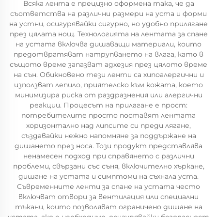
Всяка лента е прецизно оформена така, че да
съответства на различни размери на уста и форми
на устни, осигурявайки сигурно, но удобно прилягане
през цялата нощ. Технологията на лентата за спане
на устата включва дишаващи материали, които
предотвратяват натрупването на влага, като в
същото време запазват адхезия през цялото време
на сън. Обикновено тези ленти са хипоалергични и
използват лепило, приятелско към кожата, което
минимизира риска от раздразнения или алергични
реакции. Процесът на прилагане е прост:
потребителите просто поставят лентата
хоризонтално над липсите си преди лягане,
създавайки нежно напомняне за поддържане на
дишането през носа. Този продукт представлява
ненамесен подход при справянето с различни
проблеми, свързани със съня, включително хъркане,
дишане на устата и симптоми на съхнала уста.
Съвременните ленти за спане на устата често
включват отвори за вентилация или специални
тъкани, които позволяват ограничено дишане на