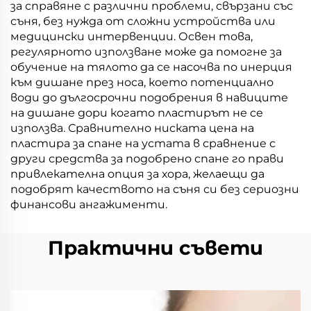
за справяне с различни проблеми, свързани със
съня, без нужда от сложни устройства или
медицински интервенции. Освен това,
регулярното използване може да помогне за
обучение на тялото да се насочва по инерция
към дишане през носа, което потенциално
води до дългосрочни подобрения в навиците
на дишане дори когато пластирът не се
използва. Сравнително ниската цена на
пластира за спане на устата в сравнение с
други средства за подобрено спане го прави
привлекателна опция за хора, желаещи да
подобрят качеството на съня си без сериозни
финансови ангажименти.
Практични съвети