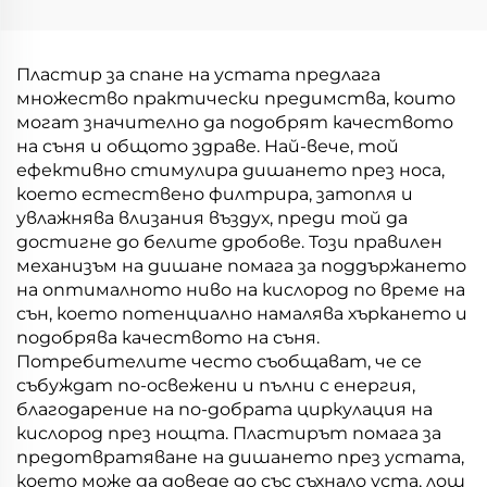
Носово Дишане,
за намаляване на
Симпатично Лепило
стомака с полъв
за Устни при Спяне
Пластир за спане на устата предлага
множество практически предимства, които
могат значително да подобрят качеството
на съня и общото здраве. Най-вече, той
ефективно стимулира дишането през носа,
което естествено филтрира, затопля и
увлажнява влизания въздух, преди той да
достигне до белите дробове. Този правилен
механизъм на дишане помага за поддържането
на оптималното ниво на кислород по време на
сън, което потенциално намалява хъркането и
подобрява качеството на съня.
Потребителите често съобщават, че се
събуждат по-освежени и пълни с енергия,
благодарение на по-добрата циркулация на
кислород през нощта. Пластирът помага за
предотвратяване на дишането през устата,
което може да доведе до със съхнало уста, лош