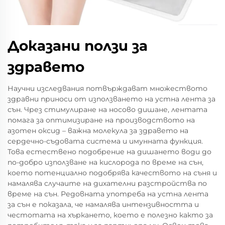
Доказани ползи за
здравето
Научни изследвания потвърждават множеството
здравни приноси от използването на устна лента за
сън. Чрез стимулиране на носово дишане, лентата
помага за оптимизиране на производството на
азотен оксид – важна молекула за здравето на
сердечно-съдовата система и имунната функция.
Това естествено подобрение на дишането води до
по-добро използване на кислорода по време на сън,
което потенциално подобрява качеството на съня и
намалява случаите на дихателни разстройства по
време на сън. Редовната употреба на устна лента
за сън е показала, че намалява интензивността и
честотата на хъркането, което е полезно както за