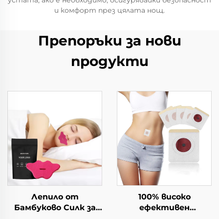
устата, ако е необходимо, осигурявайки безопасност
и комфорт през цялата нощ.
Препоръки за нови
продукти
Лепило от
100% високо
Бамбуково Силк за
ефективен
Спяне, Ленти за Сън,
магнитен плъстев