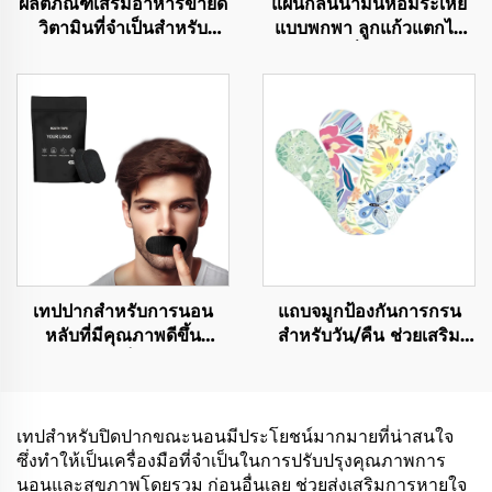
ผลิตภัณฑ์เสริมอาหารขายดี
แผ่นกลิ่นน้ำมันหอมระเหย
วิตามินที่จำเป็นสำหรับ
แบบพกพา ลูกแก้วแตกได้
สุขภาพ วิตามินรวมแบบ
แผ่นติดผิวเพื่อกันยุง ช่วยไล่
แปะผิวสำหรับการดูแล
ยุงให้อยู่ห่าง
สุขภาพ
เทปปากสำหรับการนอน
แถบจมูกป้องกันการกรน
หลับที่มีคุณภาพดีขึ้น
สำหรับวัน/คืน ช่วยเสริม
ปราศจากแลเท็กซ์ ไม่ก่อให้
จมูกให้หายใจได้สะดวกใน
เกิดอาการแพ้ ช่วยในการ
ขณะนอนหลับและการเล่น
หายใจทางจมูกที่ดีกว่า
กีฬา แผ่นรองกันเหงื่อและ
น้ำมัน
เทปสำหรับปิดปากขณะนอนมีประโยชน์มากมายที่น่าสนใจ
ซึ่งทำให้เป็นเครื่องมือที่จำเป็นในการปรับปรุงคุณภาพการ
นอนและสุขภาพโดยรวม ก่อนอื่นเลย ช่วยส่งเสริมการหายใจ