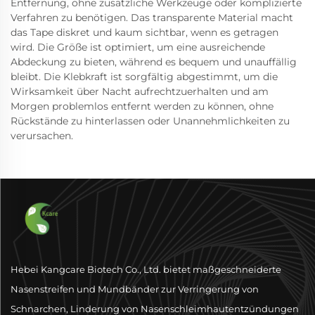
Entfernung, ohne zusätzliche Werkzeuge oder komplizierte
Verfahren zu benötigen. Das transparente Material macht
das Tape diskret und kaum sichtbar, wenn es getragen
wird. Die Größe ist optimiert, um eine ausreichende
Abdeckung zu bieten, während es bequem und unauffällig
bleibt. Die Klebkraft ist sorgfältig abgestimmt, um die
Wirksamkeit über Nacht aufrechtzuerhalten und am
Morgen problemlos entfernt werden zu können, ohne
Rückstände zu hinterlassen oder Unannehmlichkeiten zu
verursachen.
Hebei Kangcare Biotech Co., Ltd. bietet maßgeschneiderte
Nasenstreifen und Mundbänder zur Verringerung von
Schnarchen, Linderung von Nasenschleimhautentzündungen