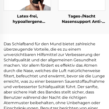
Latex-frei,
Tages-/Nacht
hypoallergene
Nasensupport Anti-
Mundstreifen zur
Schnarchen
Verbesserung der
Nasenstreifen
Schlafqualität. Schlaf-
atmungsaktiv für
Mundpflaster für
Schlaf&Sport
Das Schlafband für den Mund bietet zahlreiche
besseres Nasenatmen.
ölresistent&schwitzfeste
überzeugende Vorteile, die es zu einem
Haftung
unverzichtbaren Hilfsmittel zur Verbesserung der
Schlafqualität und der allgemeinen Gesundheit
machen. Vor allem fördert es effektiv das Atmen
durch die Nase, welches die Luft natürlicherweise
filtert, befeuchtet und erwärmt, bevor sie die Lunge
erreicht, was zu einer besseren Sauerstoffaufnahme
und verbesserter Schlafqualität führt. Der sanfte,
aber sichere Halt des Bandes stellt sicher, dass
Benutzer während der Nacht die richtigen
Atemmuster beibehalten, ohne Unbehagen oder
Einschränkungen. Benutzer berichten von einer