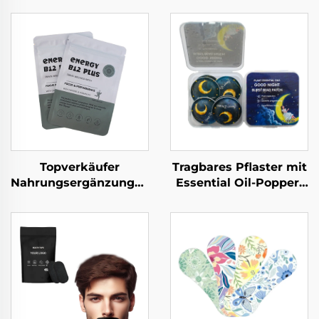
Topverkäufer
Tragbares Pflaster mit
Nahrungsergänzungsmittel
Essential Oil-Popper-
benötigte Vitamine
Bällchen als
Gesundheitsprodukt
Mückenabwehrklemmen
Multivitamin-
um Mücken
Hautpatch für
fernzuhalten
Wohlbefinden