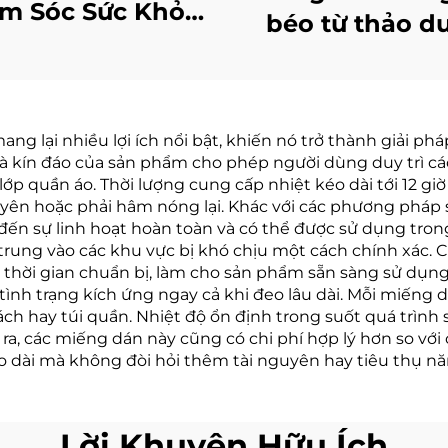
m Sóc Sức Khỏe
béo từ thảo d
ành Phần Thảo
100% hiệu quả
ược Hiệu Quả
với nam ch
g Dán Giảm Đau
Bất Kỳ Khớp Gối
 lại nhiều lợi ích nổi bật, khiến nó trở thành giải pháp
 và kín đáo của sản phẩm cho phép người dùng duy trì 
ảo Dược Miếng
lớp quần áo. Thời lượng cung cấp nhiệt kéo dài tới 12 gi
n Đầu Gối Giảm
uyên hoặc phải hâm nóng lại. Khác với các phương pháp
n sự linh hoạt hoàn toàn và có thể được sử dụng trong 
Đau
p trung vào các khu vực bị khó chịu một cách chính xác
 thời gian chuẩn bị, làm cho sản phẩm sẵn sàng sử dụng
 tình trạng kích ứng ngay cả khi đeo lâu dài. Mỗi miếng 
ách hay túi quần. Nhiệt độ ổn định trong suốt quá trìn
, các miếng dán này cũng có chi phí hợp lý hơn so với 
o dài mà không đòi hỏi thêm tài nguyên hay tiêu thụ nă
Lời Khuyên Hữu Ích