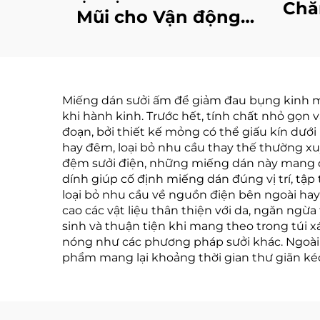
Chă
Mũi cho Vận động
Th
viên Thể thao Keo
D
Mạnh Dùng để Giảm
Miến
Ngáy và Cải thiện Hít
Và 
Miếng dán sưởi ấm để giảm đau bụng kinh mang
thở Dải Dán Mũi
khi hành kinh. Trước hết, tính chất nhỏ gọn
Th
đoạn, bởi thiết kế mỏng có thể giấu kín dưới 
Dá
hay đêm, loại bỏ nhu cầu thay thế thường x
đệm sưởi điện, những miếng dán này mang đế
dính giúp cố định miếng dán đúng vị trí, tậ
loại bỏ nhu cầu về nguồn điện bên ngoài hay
cao các vật liệu thân thiện với da, ngăn ngừa
sinh và thuận tiện khi mang theo trong túi x
nóng như các phương pháp sưởi khác. Ngoài ra
phẩm mang lại khoảng thời gian thư giãn ké