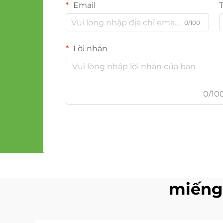
Email
0/100
Lời nhắn
0/10
miếng