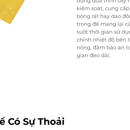
dụng quá trình oxy h
kiểm soát, cung cấ
bỏng rát hay dao độ
trọng để mang lại c
suốt thời gian sử d
chỉnh nhiệt độ bên 
nóng, đảm bảo an to
gian đeo dài.
ể Có Sự Thoải