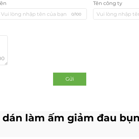
Tên
Tên công ty
0/100
00
Gửi
 dán làm ấm giảm đau bụn