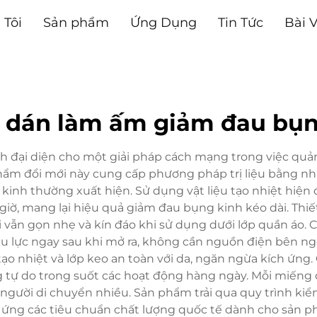
 Tôi
Sản phẩm
Ứng Dụng
Tin Tức
Bài V
 dán làm ấm giảm đau bụn
đại diện cho một giải pháp cách mạng trong việc quản
 phẩm đổi mới này cung cấp phương pháp trị liệu bằng nhi
inh thường xuất hiện. Sử dụng vật liệu tạo nhiệt hiện đạ
12 giờ, mang lại hiệu quả giảm đau bụng kinh kéo dài. Thi
 vẫn gọn nhẹ và kín đáo khi sử dụng dưới lớp quần áo.
u lực ngay sau khi mở ra, không cần nguồn điện bên ngo
 tạo nhiệt và lớp keo an toàn với da, ngăn ngừa kích ứng
tự do trong suốt các hoạt động hàng ngày. Mỗi miếng 
cho người di chuyển nhiều. Sản phẩm trải qua quy trình 
p ứng các tiêu chuẩn chất lượng quốc tế dành cho sản 