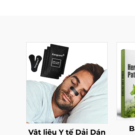
B
Vật liệu Y tế Dải Dán