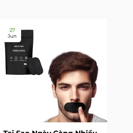
27
2
Jun
Ju