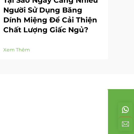
Tại Sao Ngày Càng Nhiều
Ta
Người Sử Dụng Băng
độ
Dính Miệng Để Cải Thiện
Chất Lượng Giấc Ngủ?
Xem
Xem Thêm