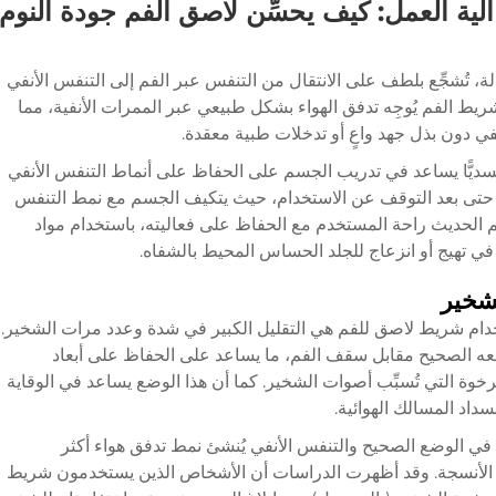
آلية العمل: كيف يحسِّن لاصق الفم جودة النوم
ة، تُشجِّع بلطف على الانتقال من التنفس عبر الفم إلى التنفس الأنفي
ريط الفم
يُوجِه تدفق الهواء بشكل طبيعي عبر الممرات الأنفية، مما
نفي دون بذل جهد واعٍ أو تدخلات طبية معقدة.
 وجسديًّا يساعد في تدريب الجسم على الحفاظ على أنماط التنفس الأنفي
ريبي حتى بعد التوقف عن الاستخدام، حيث يتكيف الجسم مع نمط التنفس
م الحديث راحة المستخدم مع الحفاظ على فعاليته، باستخدام مواد
ب في تهيج أو انزعاج للجلد الحساس المحيط بالشفاه.
شخير
تخدام شريط لاصق للفم هي التقليل الكبير في شدة وعدد مرات الشخير.
موضعه الصحيح مقابل سقف الفم، ما يساعد على الحفاظ على أبعاد
لرخوة التي تُسبِّب أصوات الشخير. كما أن هذا الوضع يساعد في الوقاية
سداد المسالك الهوائية.
ي الوضع الصحيح والتنفس الأنفي يُنشئ نمط تدفق هواء أكثر
ز الأنسجة. وقد أظهرت الدراسات أن الأشخاص الذين يستخدمون شريط