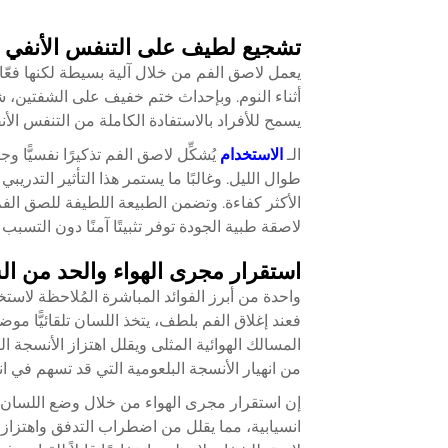
تشجيع لطيف على التنفس الأنفي
يعمل لاصق الفم من خلال آلية بسيطة لكنها فعّال
أثناء النوم. وبإحداث ختم خفيف على الشفتين،
ش
يسمح للأفراد بالاستفادة الكاملة من التنفس الأ
الـ
الاستخدام
يُشكِّل لاصق الفم تذكيرًا نفسيًّا
طوال الليل. وغالبًا ما يستمر هذا التأثير التد
الأكثر كفاءة. وتضمن الطبيعة اللطيفة للصق الف
لاصقة طبية الجودة توفر تثبيتًا آمنًا دون التسب
استقرار مجرى الهواء والحد من ال
واحدة من أبرز الفوائد المباشرة المُلاحظة لاس
فعند إغلاق الفم بلطف، يتخذ اللسان تلقائيًّا 
المسالك الهوائية المثلى ويقلل اهتزاز الأنسجة ا
من انهيار الأنسجة البلعومية التي قد تسهم في ان
إن استقرار مجرى الهواء من خلال وضع اللسان ف
انسيابية، مما يقلل من اضطراب التدفق واهتزا