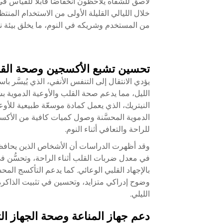
لاصق للشفاه يلاحظون انخفاضًا قابلاً للقياس في
خلال الليالي القليلة الأولى من الاستخدام المنت
من المستخدم وشريكه في النوم، ما يخلق بيئة نوم
تحسين تشبع الأكسجين وصحة القلب
يؤدي الانتقال إلى التنفس الأنفي، الذي يُيسَّ
الليل، مما يدعم صحة القلب والأوعية الدموية بش
النيتريك، الذي يعمل كمادة موسعّة طبيعية للأو
الدموية المحسَّنة وصول كميات كافية من الأكسج
للراحة والتعافي أثناء النوم.
وقد أظهرت الدراسات أن الأشخاص الذين يحافظون
في معدل ضربات القلب أثناء الراحة، وتحسُّن ف
بالإجهاد القلبي الوعائي. كما يدعم التأكسج ا
وضوح إدراكي متزايد، وتحسين في تثبيت الذاكرة
الليلي.
دعم جهاز المناعة وصحة الجهاز ا