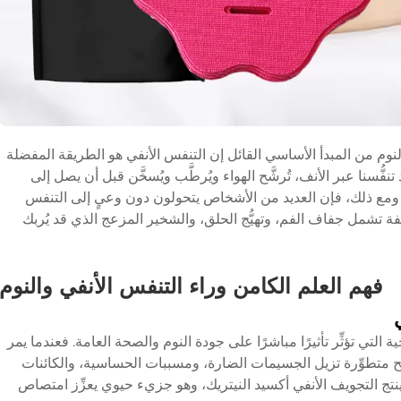
وم من المبدأ الأساسي القائل إن التنفس الأنفي هو الطريقة المفضلة
فُّسنا عبر الأنف، تُرشَّح الهواء ويُرطَّب ويُسخَّن قبل أن يصل إلى
. ومع ذلك، فإن العديد من الأشخاص يتحولون دون وعيٍ إلى التنفس
ة تشمل جفاف الفم، وتهيُّج الحلق، والشخير المزعج الذي قد يُربك
فهم العلم الكامن وراء التنفس الأنفي والنوم
جية التي تؤثِّر تأثيرًا مباشرًا على جودة النوم والصحة العامة. فعندما يمر
شيح متطوِّرة تزيل الجسيمات الضارة، ومسببات الحساسية، والكائنات
نتج التجويف الأنفي أكسيد النيتريك، وهو جزيء حيوي يعزِّز امتصاص