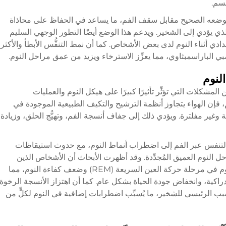
جسم.
 في موضعه الصحيح مقابل سقف الفم، ما يساعد في الحفاظ على محاذاة
ذي يؤدي إلى الشخير. ويدعم هذا الوضع أيضًا التطور الوجهي السليم
ي أثناء النوم لدى بعض الأشخاص. كما أن نمط التنفُّس الأبطأ والأكثر
العصبي الباراسمبثاوي، مما يعزِّز الاسترخاء ويزيد من عمق مراحل النوم.
النوم
المشكلات التي تؤثِّر تأثيرًا كبيرًا على هيكل النوم والعمليات
، فإن الهواء يتجاوز أنظمة الترشيح والتكيف الطبيعية الموجودة في
 وغير مفلترة. ويؤدي ذلك إلى جفاف أنسجة الفم، وتهيُّج الحلق، وزيادة
 بالتنفس عبر الفم إلى اضطراب أنماط النوم، مع حدوث استيقاظات
النوم العميق المُجدِّدة. وقد أظهرت الأبحاث أن الأشخاص الذين
يتنفَّسون عبر أفواههم يعانون من تقلُّص مدة النوم في مرحلة حركة العين السريعة (REM) وضعف كفاءة النوم، مما
دراكية، وانخفاض جودة الحياة بشكل عام. كما أن اهتزاز الأنسجة الرخوة
بب الرئيسي للشخير، ما يُسبِّب اضطرابات إضافية في النوم لكلٍّ من