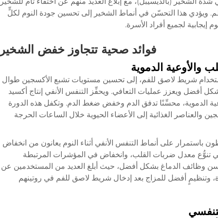
 شدة الشخير (بالديسيبل)، مع إبلاغ العديد منهم عن اختفاء تام للشخير
ظم. ويؤدي هذا التحسّن في أنماط الشخير إلى تحسين جودة النوم لكلٍّ
 إيجابية لجميع أفراد الأسرة.
فوائد صحية تتجاوز خفض الشخير
 والأوعية الدموية
ر باستخدام شريط لاصق للفم، إلى تحسين مستويات تشبع الأكسجين طوال
كل أفضل ويعزز عمليات التعافي. ويحفِّز التنفس الأنفي إنتاج أكسيد
عية الدموية، محسِّنًا تدفق الدم وخفض ضغط الدم. وتكفل هذه الدورة
ين والعناصر الغذائية إلى الأعضاء الحيوية خلال الساعات الحرجة
 باستمرار على أنماط التنفس الأنفي أثناء النوم يعانون من انخفاض
ي تنوُّع معدل ضربات القلب، وانخفاض في المؤشرات المرتبطة
لمحسن وظائف الدماغ بشكل أفضل، حيث أبلغ العديد من المستخدمين عن
، وتنظيمٍ أفضل للمزاج بعد إدخال شريط لاصق للفم في روتينهم
لتنفسي