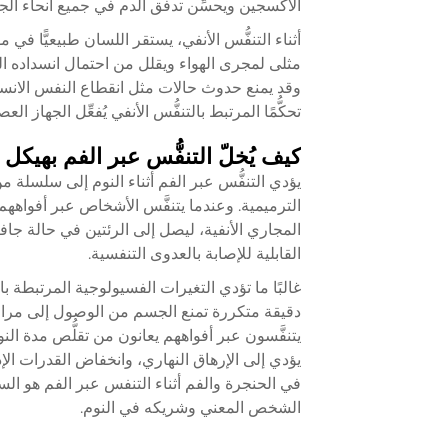
الأكسجين ويحسِّن تدفق الدم في جميع أنحاء ال
أثناء التنفُّس الأنفي، يستقر اللسان طبيعيًّا
مثلى لمجرى الهواء ويقلل من احتمال انسداده ال
وقد يمنع حدوث حالات مثل انقطاع النفس الانسداد
تحكُّمًا المرتبط بالتنفُّس الأنفي يُفعِّل الجهاز 
كيف يُخلّ التنفُّس عبر الفم بهيكل 
يؤدي التنفُّس عبر الفم أثناء النوم إلى سلسلة من 
الترميمية. وعندما يتنفَّس الأشخاص عبر أفواههم
المجاري الأنفية، ليصل إلى الرئتين في حالة جافة
القابلية للإصابة بالعدوى التنفسية.
غالبًا ما تؤدي التغيرات الفسيولوجية المرتبطة
دقيقة متكررة تمنع الجسم من الوصول إلى مراحل 
يؤدي إلى الإرهاق النهاري، وانخفاض القدرات الإ
في الحنجرة والفم أثناء التنفس عبر الفم هو الس
الشخص المعني وشريكه في النوم.