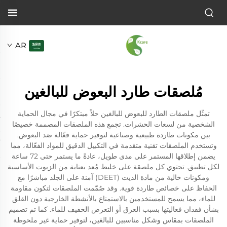
AR
مُلصقات طارد البعوض للبالغين
تمثّل ملصقات الطارد للبعوض للبالغين حلاً مبتكرًا في مجال الحماية
الشخصية من لسعات الحشرات. تجمع هذه الملصقات المصممة خصيصًا
بين مكونات طاردة طبيعية وصناعية لتوفير حماية فعّالة ضد البعوض.
وتستخدم الملصقات تقنية متقدمة في التكبيل الدقيق للمواد الفعّالة، مما
يضمن إطلاقها المستمر على مدى طويل، عادةً ما يستمر حتى 72 ساعة
لكل تطبيق. تحتوي كل ملصقة على خليط مُعد بعناية من الزيوت الأساسية
ومكونات خالية من مادة الديت (DEET) آمنة على الجلد مباشرًا مع
الحفاظ على خصائص طاردة قوية. وقد صُمّمت الملصقات لتكون مقاومة
للماء، مما يسمح للمستخدمين بالاستمتاع بالأنشطة الخارجية دون القلق
بشأن فقدان فعاليتها بسبب العرق أو التعرض الخفيف للماء. كما تم تصميم
الملصقات بمقاس وشكل مناسبين للبالغين، لتوفير حماية غير ملحوظة