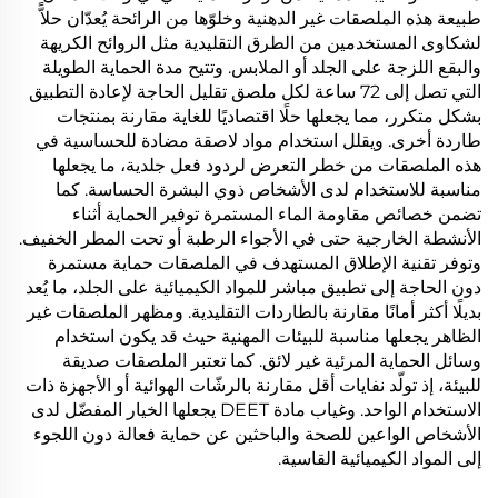
طبيعة هذه الملصقات غير الدهنية وخلوّها من الرائحة يُعدّان حلاًّ
لشكاوى المستخدمين من الطرق التقليدية مثل الروائح الكريهة
والبقع اللزجة على الجلد أو الملابس. وتتيح مدة الحماية الطويلة
التي تصل إلى 72 ساعة لكل ملصق تقليل الحاجة لإعادة التطبيق
بشكل متكرر، مما يجعلها حلًا اقتصاديًا للغاية مقارنة بمنتجات
طاردة أخرى. ويقلل استخدام مواد لاصقة مضادة للحساسية في
هذه الملصقات من خطر التعرض لردود فعل جلدية، ما يجعلها
مناسبة للاستخدام لدى الأشخاص ذوي البشرة الحساسة. كما
تضمن خصائص مقاومة الماء المستمرة توفير الحماية أثناء
الأنشطة الخارجية حتى في الأجواء الرطبة أو تحت المطر الخفيف.
وتوفر تقنية الإطلاق المستهدف في الملصقات حماية مستمرة
دون الحاجة إلى تطبيق مباشر للمواد الكيميائية على الجلد، ما يُعد
بديلًا أكثر أمانًا مقارنة بالطاردات التقليدية. ومظهر الملصقات غير
الظاهر يجعلها مناسبة للبيئات المهنية حيث قد يكون استخدام
وسائل الحماية المرئية غير لائق. كما تعتبر الملصقات صديقة
للبيئة، إذ تولّد نفايات أقل مقارنة بالرشّات الهوائية أو الأجهزة ذات
الاستخدام الواحد. وغياب مادة DEET يجعلها الخيار المفضّل لدى
الأشخاص الواعين للصحة والباحثين عن حماية فعالة دون اللجوء
إلى المواد الكيميائية القاسية.