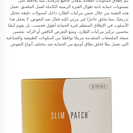
يتم إطلاق المكونات الفعالة بمعدل خاضع للرقابة، مما يحافظ على
مستويات حماية ثابتة طوال الفترة الزمنية الكاملة لعمل الملصق. تعمل
هذه التقنية من خلال حبس مركبات الطارد داخل كبسولات دقيقة تتحلل
تدريجيًا، مما يخلق حاجزًا غير مرئي لكنه فعال ضد البعوض. لا يجعل هذا
الأسلوب في الإطلاق المنتظم فترة الحماية أطول فحسب، بل يقوم أيضًا
بتحسين تركيز مركبات الطارد، ومنع التعرض الناقص أو الزائد. تتضمن
صيغة الملصقات المتقدمة مزيجًا توافقيًا من المكونات الطبيعية والصناعية
التي تعمل معًا لخلق نطاق أوسع من الحماية ضد مختلف أنواع البعوض.