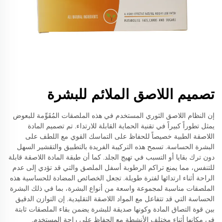
تصميم اللاصق الملائم للبشرة
إن النظام اللاصق الثوري المستخدم في هذه الملصقات المُقَوِّمة للبعوض
يمثل تطوراً كبيراً في تقنية الحماية القابلة للارتداء. تم تصميم المادة
اللاصقة الطبية خصيصاً للحفاظ على التماسك القوي مع اللطف على
البشرة الحساسة. تسمح هذه التركيبة الفريدة بالتطبيق والتقشير السهل
دون ترك بقايا أو التسبب في تهيج الجلد. كما أن طبقة المادة اللاصقة قابلة
للتنفس، مما يمنع تراكم الرطوبة أسفل الملصق والتي قد تؤدي إلى عدم
الراحة أثناء ارتدائها لفترة طويلة. تجعل الخصائص المضادة للحساسية هذه
الملصقات مناسبة لمجموعة واسعة من أنواع البشرة، بما في ذلك البشرة
الحساسة التي قد تتفاعل مع المواد اللاصقة التقليدية. إن التوازن الدقيق
بين قوة التصاق المادة وكونها صديقة للبشرة يضمن بقاء الملصقات ثابتة
في مكانها أثناء مختلف الأنشطة مع الحفاظ على راحة المستخدم.