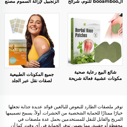
الbooamboo للنوم، شرائح
الزنجبيل لإزالة السموم مصنع
أنف للتنفس أثناء النوم،
ملصقات إزالة السموم للقدم
شريط شفاه لطيف للنوم
لتخلص الجسم من السموم
شائع البيع رعاية صحية
جميع المكونات الطبيعية
مكونات عشبية فعالة شريحة
لصقات نقل عبر الجلد
تخفيف آلام الركبة والانزعاج
مقاومة للماء ولطيفة على
البلاستر العشبي لتخفيف آلام
البشرة لصقات فيتامين B12
الركبة
لصباح أفضل
توفر ملصقات الطارد للبعوض للبالغين فوائد عديدة جذابة تجعلها
خيارًا ممتازًا للحماية الشخصية من الحشرات. أولاً، يسمح تصميمها
المريح والقابل للنقل للمستخدمين بحمل عدة ملصقات في
محفظة أو حقيبة، مما يضمن توفر الحماية في أي وقت. كما أن