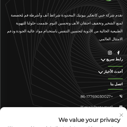
تقدم شركة خبي كانغكير بيوتيك المحدودة شرائط أنف وأشرطة فم مُخصصة
لمنع الشخير وتخفيف احتقان الأنف وتحسين النوم. صُممت حلولنا للتهوية
الطبيعية الخالية من الأدوية لتحسين التنفس باستخدام مواد عالية الجودة ودعم
الامتثال العالمي.
رابط سريع
أحدث الأخبار
اتصل بنا
+86-17769030027

[email Protected]

تشونغشان شانجyun 4-304، منطقة يوهوا، شيجياتشوانغ، خبي،
We value your privacy

الصين