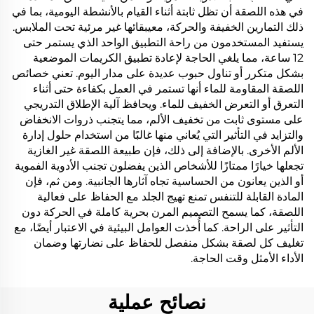
في هذه اللصقة أن تظل ثابتة أثناء القيام بالأنشطة اليومية، بما في
ذلك التمارين الخفيفة والحركة، معيبقائها غير مرئية تحت الملابس.
يستفيد المستخدمون من راحة التطبيق الواحد الذي يستمر حتى
12 ساعة، مما يلغي الحاجة لإعادة تطبيق الكريمات الموضعية
بشكل متكرر أو تناول حبوب عديدة على مدار اليوم. تعني خصائص
اللصقة المقاومة للماء أنها تستمر في العمل بكفاءة حتى أثناء
التعرق أو التعرض الخفيف للماء. ويحافظ آلية الإطلاق التدريجي
على مستوى ثابت من تخفيف الألم، مما يتجنب ذروات الانخفاض
والتزايد في التأثير التي يُعاني منها غالبًا من استخدام حلول إدارة
الألم الأخرى. بالإضافة إلى ذلك، فإن طبيعة اللصقة غير الغازية
تجعلها خيارًا ممتازًا للأشخاص الذين يفضلون تجنب الأدوية الفموية
أو الذين يعانون من الحساسية تجاه آثارها الجانبية. ومن ثم، فإن
المادة القابلة للتنفس تمنع تهيج الجلد مع الحفاظ على فعالية
اللصقة، كما يسمح التصميم المرن بحرية كاملة في الحركة دون
التأثير على الراحة. كما أُخذت العوامل البيئية في الاعتبار أيضًا، مع
تغليف كل لصقة بشكل منفصل للحفاظ على نضارتها وضمان
الأداء الأمثل وقت الحاجة.
نصائح عملية