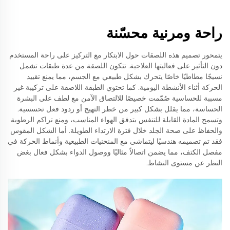
راحة ومرنية محسّنة
يتمحور تصميم هذه اللصقات حول الابتكار مع التركيز على راحة المستخدم
دون التأثير على فعاليتها العلاجية. تتكون اللصقة من عدة طبقات تشمل
نسيجًا مطاطيًا خاصًا يتحرك بشكل طبيعي مع الجسم، مما يمنع تقييد
الحركة أثناء الأنشطة اليومية. كما تحتوي الطبقة اللاصقة على تركيبة غير
مسببة للحساسية صُمّمت خصيصًا للالتصاق الآمن مع لطف على البشرة
الحساسة، مما يقلل بشكل كبير من خطر التهيج أو ردود فعل تحسسية.
وتسمح المادة القابلة للتنفس بتدفق الهواء المناسب، ومنع تراكم الرطوبة
والحفاظ على صحة الجلد خلال فترة الارتداء الطويلة. أما الشكل المقوس
فقد تم تصميمه هندسيًا ليتماشى مع المنحنيات الطبيعية وأنماط الحركة في
مفصل الكتف، مما يضمن اتصالاً مثاليًا ووصول الدواء بشكل فعال بغض
النظر عن مستوى النشاط.