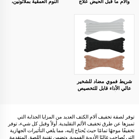
وآلام ما قبل الحيض علاج
النوم العمقية بملاتونين،
حراري ملصق مُفعَّل بالهواء
المكونات الطبيعية تساعد
مع لاصق حراري لتخفيف
على النوم
تشنجات الدورة الشهرية
شريط فموي مضاد للشخير
عالي الأداء قابل للتخصيص
وشريحة أنفية للاستخدام أثناء
النوم خالية من اللاتكس
لتزويد الرعاية الصحية
توفر لصقة تخفيف آلام الكتف العديد من المزايا الجذابة التي
تميزها عن طرق تخفيف الألم التقليدية. أولاً وقبل كل شيء، توفر
تخفيفًا موجهًا تمامًا حيث يُحتاج إليه، مما يلغي التأثيرات الجهازية
التي تُصاحب غالبًا الأدوية الفموية. وتضمن تقنية اللصق المتقدمة