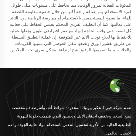
المكونات الفعالة بمرور الوقت، مما يحافظ على مستويات مثلى طوال
فترة الاستخدام. يتم إضافة راحة أكبر من خلال خاصية مقاومة اللصقة
للماء، ما يسمح للمستخدمين بالاستحمام أو ممارسة الرياضة دون التأثير
على فعاليتها. كما أن التغليف الفردي المحكم يضمن الحفاظ على فعالية
كل لصقة حتى وقت الحاجة إليها، مع عمر افتراضي طويل يجعلها عملية
للاحتفاظ بها لعلاج نوبات الألم غير المتوقعة. إن عملية التطبيق البسيطة
عن طريق تقشير الورق ولصقها تلغي الفوضى التي تسببها الكريمات
والجلات، بينما تصميمها الرقيق يتيح ارتداءها بشكل سري تحت الملابس.
تقدم شركة خبي كانغكير بيوتيك المحدودة شرائط أنف وأشرطة فم مُخصصة
لمنع الشخير وتخفيف احتقان الأنف وتحسين النوم. صُممت حلولنا للتهوية
الطبيعية الخالية من الأدوية لتحسين التنفس باستخدام مواد عالية الجودة ودعم
الامتثال العالمي.