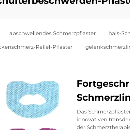
chulterbeschwerden-Pflast
abschwellendes Schmerzpflaster
hals-Sc
ckenschmerz-Relief-Pflaster
gelenkschmerzli
Fortgeschr
Schmerzli
Das Schmerzpflaster 
innovativen transd
der Schmerztherapie