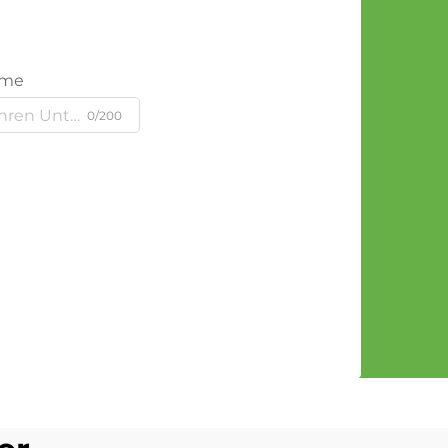
ame
0/200