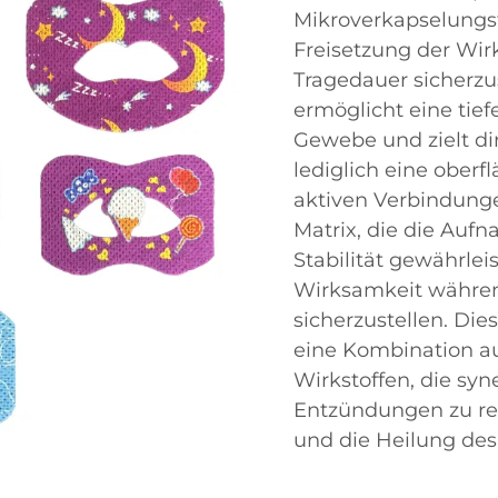
Mikroverkapselungs
Freisetzung der Wi
Tragedauer sicherzu
ermöglicht eine tie
Gewebe und zielt dir
lediglich eine oberf
aktiven Verbindunge
Matrix, die die Aufn
Stabilität gewährlei
Wirksamkeit währe
sicherzustellen. Die
eine Kombination a
Wirkstoffen, die sy
Entzündungen zu red
und die Heilung des