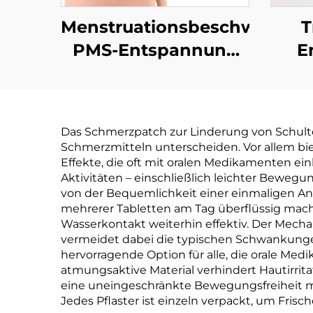
Menstruationsbeschwerden
T
PMS-Entspannung
E
Luftaktiviertes
St
Klebehitze-Therapie
Pa
Menstruationskrämpfe
nat
Das Schmerzpatch zur Linderung von Schult
Entspannungs-
Schmerzmitteln unterscheiden. Vor allem bie
Pflaster
Effekte, die oft mit oralen Medikamenten einh
Aktivitäten – einschließlich leichter Bewegun
von der Bequemlichkeit einer einmaligen A
mehrerer Tabletten am Tag überflüssig macht
Wasserkontakt weiterhin effektiv. Der Mech
vermeidet dabei die typischen Schwankungen
hervorragende Option für alle, die orale M
atmungsaktive Material verhindert Hautirritat
eine uneingeschränkte Bewegungsfreiheit m
Jedes Pflaster ist einzeln verpackt, um Fris