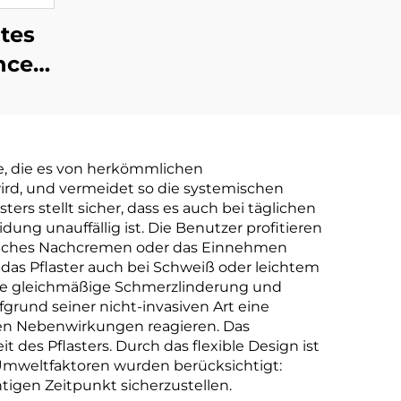
tes
nce
her
&
e, die es von herkömmlichen
s-
wird, und vermeidet so die systemischen
en
ers stellt sicher, dass es auch bei täglichen
dung unauffällig ist. Die Benutzer profitieren
dukt
rfaches Nachcremen oder das Einnehmen
das Pflaster auch bei Schweiß oder leichtem
eine gleichmäßige Schmerzlinderung und
rund seiner nicht-invasiven Art eine
ren Nebenwirkungen reagieren. Das
t des Pflasters. Durch das flexible Design ist
Umweltfaktoren wurden berücksichtigt:
htigen Zeitpunkt sicherzustellen.