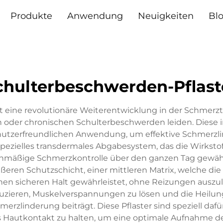
Produkte
Anwendung
Neuigkeiten
Bl
chulterbeschwerden-Pflast
lt eine revolutionäre Weiterentwicklung in der Schmerz
n oder chronischen Schulterbeschwerden leiden. Diese 
utzerfreundlichen Anwendung, um effektive Schmerzlin
spezielles transdermales Abgabesystem, das die Wirksto
ichmäßige Schmerzkontrolle über den ganzen Tag gewährl
ßeren Schutzschicht, einer mittleren Matrix, welche die a
inen sicheren Halt gewährleistet, ohne Reizungen aus
zieren, Muskelverspannungen zu lösen und die Heilung z
merzlinderung beiträgt. Diese Pflaster sind speziell da
 Hautkontakt zu halten, um eine optimale Aufnahme der 