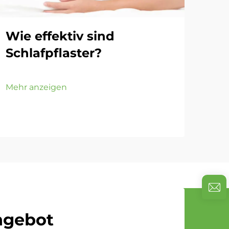
Wie effektiv sind
Wi
Schlafpflaster?
Ta
Mehr anzeigen
Mehr
Angebot