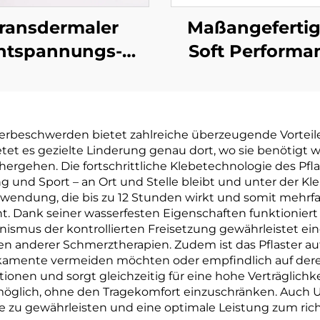
ransdermaler
Maßangefertig
ntspannungs-
Soft Performa
ress-Tiefschlaf-
Anti-Schnarc
tch Melatonin,
Mundband 
ürliche Zutaten
Latexfreie
erbeschwerden bietet zahlreiche überzeugende Vorteil
helfen beim
Schlafatmung
tet es gezielte Linderung genau dort, wo sie benötigt 
Einschlafen
Nasenstreif
ergehen. Die fortschrittliche Klebetechnologie des Pflast
g und Sport – an Ort und Stelle bleibt und unter der Klei
Gesundheitspro
nwendung, die bis zu 12 Stunden wirkt und somit meh
. Dank seiner wasserfesten Eigenschaften funktioniert 
anismus der kontrollierten Freisetzung gewährleistet 
 anderer Schmerztherapien. Zudem ist das Pflaster aufg
edikamente vermeiden möchten oder empfindlich auf de
ionen und sorgt gleichzeitig für eine hohe Verträglichkei
öglich, ohne den Tragekomfort einzuschränken. Auch 
che zu gewährleisten und eine optimale Leistung zum ric