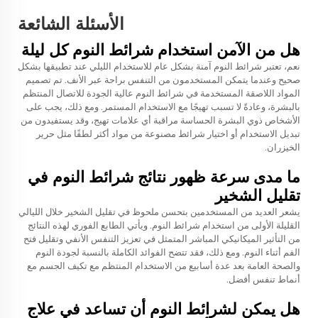
الأسئلة الشائعة
هل من الآمن استخدام شرائط النوم كل ليلة
نعم، تعتبر شرائط النوم آمنة بشكل عام للاستخدام الليلي عند تطبيقها بشكل
صحيح وعندما يتمكن المستخدمون من التنفس براحة عبر الأنف. تم تصميم
المواد اللاصقة المستخدمة في شرائط النوم عالية الجودة للاتصال المنتظم
بالبشرة، وعادةً لا تسبب تهيجًا مع الاستخدام المستمر. ومع ذلك، يجب على
الأشخاص ذوي البشرة الحساسة مراقبة أي علامات تهيج، وقد يستفيدون من
تبديل الاستخدام أو اختيار شرائط مصنوعة من مواد أكثر لطفًا مثل حرير
الخيزران.
ما مدى سرعة ظهور نتائج شرائط النوم في
تقليل الشخير
يشعر العديد من المستخدمين بتحسن ملحوظ في تقليل الشخير خلال الليالي
القليلة الأولى من استخدام شرائط النوم. ويأتي الطابع الفوري لهذه النتائج
من التأثير الميكانيكي المباشر المتمثل في تعزيز التنفس الأنفي وتقليل فتح
الفم أثناء النوم. ومع ذلك، فقد تتضح الفوائد الكاملة بالنسبة لجودة النوم
والصحة العامة بعد عدة أسابيع من الاستخدام المنتظم مع تكيف الجسم مع
أنماط تنفس أفضل.
هل يمكن لشرائط النوم أن تساعد في علاج