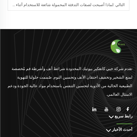
التالي :
لماذا أصبحت لصقات التدفئة المحمولة شائعة للاستخدام أثناء السفر؟
تقدم شركة خبي كانغكير بيوتيك المحدودة شرائط أنف وأشرطة فم مُخصصة
لمنع الشخير وتخفيف احتقان الأنف وتحسين النوم. صُممت حلولنا للتهوية
الطبيعية الخالية من الأدوية لتحسين التنفس باستخدام مواد عالية الجودة ودعم
الامتثال العالمي.
رابط سريع
أحدث الأخبار