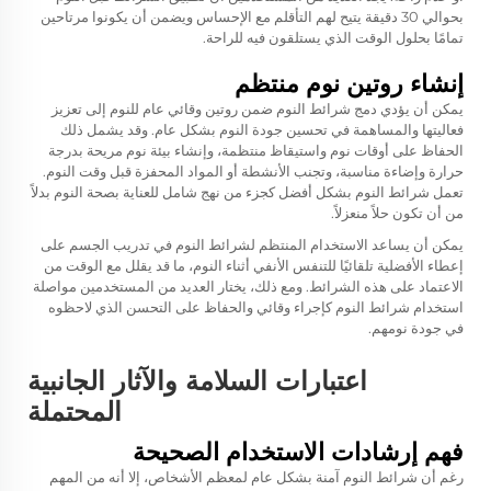
بحوالي 30 دقيقة يتيح لهم التأقلم مع الإحساس ويضمن أن يكونوا مرتاحين
تمامًا بحلول الوقت الذي يستلقون فيه للراحة.
إنشاء روتين نوم منتظم
يمكن أن يؤدي دمج شرائط النوم ضمن روتين وقائي عام للنوم إلى تعزيز
فعاليتها والمساهمة في تحسين جودة النوم بشكل عام. وقد يشمل ذلك
الحفاظ على أوقات نوم واستيقاظ منتظمة، وإنشاء بيئة نوم مريحة بدرجة
حرارة وإضاءة مناسبة، وتجنب الأنشطة أو المواد المحفزة قبل وقت النوم.
تعمل شرائط النوم بشكل أفضل كجزء من نهج شامل للعناية بصحة النوم بدلاً
من أن تكون حلاً منعزلاً.
يمكن أن يساعد الاستخدام المنتظم لشرائط النوم في تدريب الجسم على
إعطاء الأفضلية تلقائيًا للتنفس الأنفي أثناء النوم، ما قد يقلل مع الوقت من
الاعتماد على هذه الشرائط. ومع ذلك، يختار العديد من المستخدمين مواصلة
استخدام شرائط النوم كإجراء وقائي والحفاظ على التحسن الذي لاحظوه
في جودة نومهم.
اعتبارات السلامة والآثار الجانبية
المحتملة
فهم إرشادات الاستخدام الصحيحة
رغم أن شرائط النوم آمنة بشكل عام لمعظم الأشخاص، إلا أنه من المهم