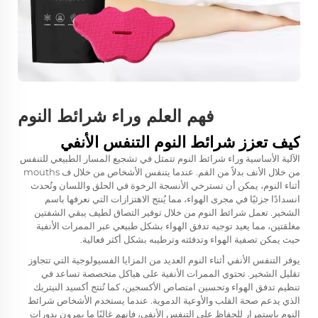
فهم العلم وراء شرائط النوم
كيف تعزز شرائط النوم التنفس الأنفي
الآلية الأساسية وراء شرائط النوم تتمثل في تشجيع المسار الطبيعي للتنفس
من خلال الأنف بدلاً من الفم. عندما يتنفس الأشخاص من خلال ف mouths
أثناء النوم، يمكن أن تسترخي الأنسجة الرخوة في الحلق واللسان وتُحدث
انسدادًا جزئيًا في مجرى الهواء، مما يُنتج الاهتزازات التي نعرفها باسم
الشخير. تعمل شرائط النوم من خلال توفير التصاق لطيف يبقي الشفتين
مغلقتين، مما يعيد توجيه تدفق الهواء بشكل طبيعي عبر الممرات الأنفية
حيث يمكن تصفية الهواء وتدفئته وترطيبه بشكل أكثر فعالية.
يوفر التنفس الأنفي أثناء النوم العديد من المزايا الفسيولوجية التي تتجاوز
تقليل الشخير. تحتوي الممرات الأنفية على هياكل متخصصة تساعد في
تنظيم تدفق الهواء وتحسين امتصاص الأكسجين، كما تُنتج أكسيد النيتريك
الذي يدعم صحة القلب والأوعية الدموية. عندما يستخدم الأشخاص شرائط
النوم باستمرار للحفاظ على التنفس الأنفي، فإنهم غالبًا ما يمرون بدورات