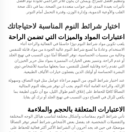
وتنظيم أفضل للمزاج. ويمكن أن يكون للأثر التراكمي لجودة نوم أفضل
تأثيرات بعيدة المدى على جوانب متعددة من الصحة، بما في ذلك صحة
القلب والأوعية الدموية، وإدارة الوزن، وقدرة التحمل أمام التوتر.
اختيار شرائط النوم المناسبة لاحتياجاتك
اعتبارات المواد والميزات التي تضمن الراحة
يلعب تكوين مواد شرائط النوم دورًا حاسمًا في الفعالية والراحة أثناء
الاستخدام. وعادةً ما تُصنع شرائط النوم عالية الجودة من مواد قابلة للتنفس
وخالية من مسببات الحساسية، توفر التصاقًا آمنًا دون التسبب في تهيج الجلد
أو عدم الراحة. وتتميز بعض الخيارات المتميزة بمواد مثل حرير الخيزران
التي تقدم راحة وقابلية أفضل للتنفس، مما يجعلها مناسبة للأشخاص ذوي
البشرة الحساسة أو أولئك الذين يفضلون خيارات الألياف الطبيعية.
عند اختيار شرائط النوم، من المهم مراعاة عوامل مثل قوة التصاق، وسهولة
الإزالة، والراحة العامة أثناء النوم. يجب أن توفر شريطة النوم المثالية
التصاقًا كافيًا للحفاظ على إغلاق الفم طوال الليل، مع أن تكون لطيفة بما
يكفي لتُزال في الصباح دون التسبب في تهيج الجلد أو ترك أي بقايا.
الاعتبارات المتعلقة بالحجم والملاءمة
تأتي شرائط النوم بمقاسات وأشكال مختلفة لتناسب هياكل الوجه المختلفة
والتفضيلات الشخصية. قد يفضل بعض الأشخاص شرائط أصغر توفر التصاقًا
موضعيًا، في حين قد يجد آخرون أن الشرائط الأكبر أكثر فعالية للحفاظ على