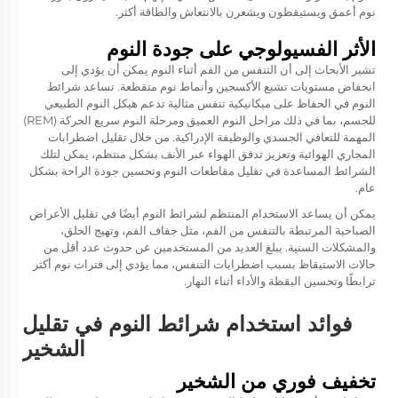
نوم أعمق ويستيقظون ويشعرن بالانتعاش والطاقة أكثر.
الأثر الفسيولوجي على جودة النوم
تشير الأبحاث إلى أن التنفس من الفم أثناء النوم يمكن أن يؤدي إلى
انخفاض مستويات تشبع الأكسجين وأنماط نوم متقطعة. تساعد شرائط
النوم في الحفاظ على ميكانيكية تنفس مثالية تدعم هيكل النوم الطبيعي
للجسم، بما في ذلك مراحل النوم العميق ومرحلة النوم سريع الحركة (REM)
المهمة للتعافي الجسدي والوظيفة الإدراكية. من خلال تقليل اضطرابات
المجاري الهوائية وتعزيز تدفق الهواء عبر الأنف بشكل منتظم، يمكن لتلك
الشرائط المساعدة في تقليل مقاطعات النوم وتحسين جودة الراحة بشكل
عام.
يمكن أن يساعد الاستخدام المنتظم لشرائط النوم أيضًا في تقليل الأعراض
الصباحية المرتبطة بالتنفس من الفم، مثل جفاف الفم، وتهيج الحلق،
والمشكلات السنية. يبلغ العديد من المستخدمين عن حدوث عدد أقل من
حالات الاستيقاظ بسبب اضطرابات التنفس، مما يؤدي إلى فترات نوم أكثر
ترابطًا وتحسين اليقظة والأداء أثناء النهار.
فوائد استخدام شرائط النوم في تقليل
الشخير
تخفيف فوري من الشخير