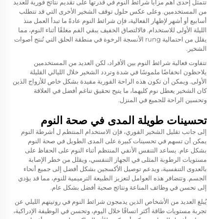
تتمثل إحدى أهم مزايا شرائط النوم في قدرتها على تقديم نتائج فورية للعديد
من المستخدمين. وعلى عكس حلول توقف الشخير الأخرى التي قد تتطلب
أسابيع أو أشهر لإظهار الفعالية، فإن شرائط النوم عادةً ما تبدأ العمل منذ
الليلة الأولى للاستخدام. فالالتصاق الخفيف يبقي الفم مغلقًا أثناء النوم، مما
يقلل من احتمالية rung الأنسجة الرخوة في منطقة الحلق التي تُنتج أصوات
الشخير.
تتفاوت فعالية شرائط النوم بين الأفراد، لكن العديد من المستخدمين
يلاحظون انخفاضًا ملموسًا في شدة وتردد الشخير خلال الليالي القليلة
الأولى. ويمكن أن تكون هذه الراحة الفورية مفيدة بشكل خاص للأزواج الذين
كان الشخير يعطل نوم كليهما، ما يتيح تحقيق تناغم أفضل في العلاقة
وتحسين الراحة للجميع في المنزل.
تحسينات طويلة المدى في صحة النوم
إلى جانب تقليل الشخير الفوري، فإن الاستخدام المنتظم ل
أشرطة النوم
يمكن أن تسهم في تحسينات كبيرة على المدى الطويل في صحة النوم
بشكل عام. يساعد التنفس الأنفي المنتظم أثناء النوم على الحفاظ على
مستويات الرطوبة المثلى في الجهاز التنفسي، ويقلل من خطر الإصابة
بالعدوى التنفسية، ويدعم توصيل الأكسجين بشكل أفضل إلى جميع أنحاء
الجسم. وتتضافر هذه العوامل لتعزيز الطبيعة الترميمية للنوم، مما قد يؤدي
إلى تحسن في وظائف المناعة ونتائج صحية أفضل بشكل عام.
يُبلغ العديد من الأشخاص الذين يدمجون شرائط النوم في روتينهم الليلي عن
تجربة مستويات طاقة أكثر اتساقًا خلال اليوم، وتحسن في الوظيفة الإدراكية،