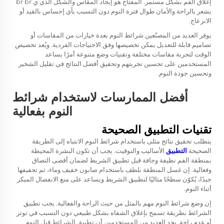
إغلاق الفم بشكل مستمر. المفتاح هو إيجاد المقاس والشكل الذي ي br br
يشعر بالراحة والأمان طوال فترة النوم دون التسبب بأي إحساس بالقيد أو
الانزعاج.
يوفر العديد من المصنّعين شرائط النوم بعدة خيارات من المقاسات أو
تصاميم قابلة للتعديل يمكن تخصيصها وفق الاحتياجات الفردية. ويُعد تخصيص
الوقت لتجربة مقاسات مختلفة وتقنيات وضع متنوعة أمرًا يساعد
المستخدمين على تحسين تجربتهم وتحقيق أفضل النتائج في تقليل الشخير
وتحسين جودة النوم.
أفضل الممارسات لاستخدام شرائط
النوم بفعالية
تقنيات التطبيق الصحيحة
يتطلب تحقيق نتائج مثلى باستخدام شرائط النوم الانتباه إلى الطريقة
الصحيحة
التطبيق
الأساليب والتوقيت. يجب أن تكون البشرة المحيطة
بمنطقة الفم نظيفة وجافة قبل تطبيق الشريط لضمان أقصى التصاق
وفعالية. إن غسل المنطقة بلطف باستخدام صابون خفيف وماء، ثم تجفيفها
جيدًا، يُكوّن سطحًا مثاليًا لتطبيق الشريط ويساعد على منع الانفصال المبكر
أثناء النوم.
إن وضع شرائط النوم مهم بالمثل من حيث الراحة والفعالية. يجب تطبيق
الشرائط بطريقة تسمح بإغلاق الشفاه بشكل طبيعي دون التسبب في توتر
أو عدم راحة. يجد العديد من المستخدمين أن تطبيق الشرائط قبل النوم