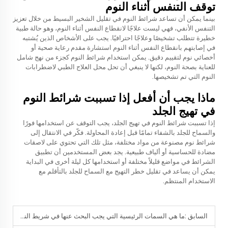
توقف التنفس أثناء النوم
بينما يمكن أن تساعد شرائط النوم في تقليل الشخير البسيط من خلال تعزيز
التنفس الأنفي، فهي ليست علاجًا لانقطاع النفس أثناء النوم، وهو حالة طبية
خطيرة تتطلب تشخيصًا وعلاجًا احترافيًا. يجب على الأشخاص الذين يُشتبه
في إصابتهم بانقطاع النفس أثناء النوم استشارة مقدم رعاية صحية أو
أخصائي نوم لتقييم دقيق. يمكن استخدام شرائط النوم كجزء من نهج شامل
للعناية بصحة النوم، لكنها لا ينبغي أن تحل محل العلاج الطبي لاضطرابات
النوم التي تم تشخيصها.
ماذا يجب أن أفعل إذا تسببت شرائط النوم
في تهيج الجلد
إذا تسببت شرائط النوم في تهيج الجلد، يجب التوقف عن استخدامها فورًا
والسماح للجلد بالشفاء تمامًا قبل إعادة المحاولة. فكّر في الانتقال إلى
شرائط نوم مصنوعة من مواد مختلفة، مثل تلك التي تحتوي على لاصقات
مضادة للحساسية أو ألياف طبيعية. يجد بعض المستخدمين أن تطبيق
الشرائط في مواضع قليلاً مختلفة أو استخدامها كل ليلة أخرى في البداية
يمكن أن يساعد في تقليل خطر التهيج مع السماح للجلد بالتأقلم مع
الاستخدام المنتظم.
السابق :
ما هي السمات الرئيسية التي يجب البحث عنها في شريط النوم عالي الجودة؟