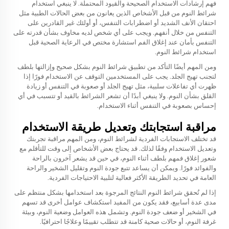
فهم إرشادات الاستخدام الصحيحة والقيود المحتملة. لا ينبغي استخدام
شرائط النوم من قبل الأشخاص الذين يعانون من بعض الحالات الطبية مثل
احتقان الأنف الشديد أو اضطرابات التنفس، أو أولئك غير القادرين على
التنفس من خلال أنفهم. ويجب على أي شخص لديه مخاوف بشأن قدرته على
التنفس بأمان عند إغلاق الفم استشارة مختص في الرعاية الصحية قبل
استخدام شرائط النوم.
ومن المهم أيضًا التأكد من تطبيق شرائط النوم بشكل صحيح وإزالتها بلطف
لتجنب تهيج الجلد. يجب على المستخدمين التوقف عن الاستخدام فورًا إذا
ظهرت أي تفاعلات سلبية، مثل تهيج الجلد أو صعوبة في التنفس أو زيادة
القلق بشأن النوم. ولا ينبغي أبدًا أن تشعر الشرائط بالقيد أو تتسبب في أي
إحساس بصعوبة في التنفس أثناء الاستخدام.
مراقبة استجابتك وتعديل طريقة الاستخدام
قد تختلف الاستجابات الفردية لشرائط النوم، ومن المهم مراقبة تجربتك
وتعديل الاستخدام وفقًا لذلك. قد يحتاج بعض الأشخاص إلى وقت للتأقلم مع
شعور إغلاق فمهم بلطف أثناء النوم، في حين قد يشعر آخرون بالراحة
والفوائد فورًا. ويمكن أن يساعد تتبع جودة النوم وتقليل الشخير والراحة
العامة في تحديد الطريقة الأكثر فعالية لتلبية الاحتياجات الفردية.
إذا لم تُحقق شرائط النوم النتائج المرجوة بعد استخدامها بشكل منتظم على
مدى عدة أسابيع، فقد يكون من المفيد استكشاف عوامل أخرى قد تسهم
في الشخير أو ضعف جودة النوم. وتشمل هذه العوامل وضعية النوم، وبيئة
غرفة النوم، أو حالات صحية كامنة قد تتطلب تقييمًا وعلاجًا احترافيًا.