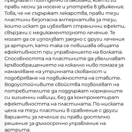
предлагат поотделно опаковани, което ги
прави лесни за носене и употреба в движение.
Това, че не съдържат лекарства, прави тези
пластини безопасна алтернатива за тези,
които искат да избягват странични ефекти,
свързани с медикаментозното лечение. Те
могат да се използват заедно с други лечения
за артрит, като така се повишава общата
ефективност при управлението на болката.
Способността на пластините да увеличават
кръвообращението на локално ниво помага за
намаляване на утринната скованост и
подобряване на подвижността на ставите.
Водоустойчивите свойства позволяват на
потребителите да поддържат нормалните
си хигиенни навици, без да компрометират
ефективността на пластината. По-ниската
цена на тези пластини в сравнение с други
варианти за лечение ги прави достъпно
решение за дългосрочно управление на
артрита.