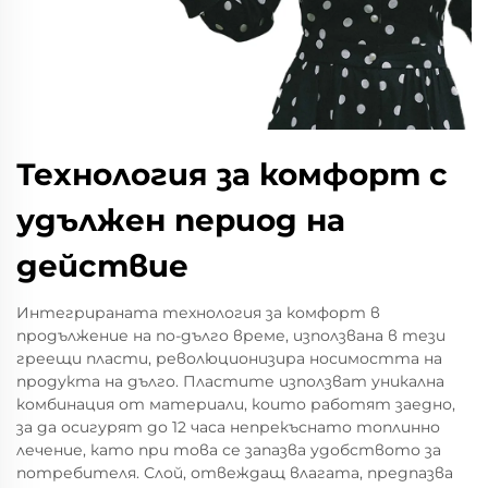
Технология за комфорт с
удължен период на
действие
Интегрираната технология за комфорт в
продължение на по-дълго време, използвана в тези
греещи пласти, революционизира носимостта на
продукта на дълго. Пластите използват уникална
комбинация от материали, които работят заедно,
за да осигурят до 12 часа непрекъснато топлинно
лечение, като при това се запазва удобството за
потребителя. Слой, отвеждащ влагата, предпазва