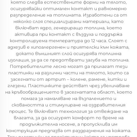
която следва естествените форми на тялото,
осигурявайки оптимален контакт и равномерно
разпределение на топлината. Изработени са от
няколко слоя специализирани материали, като
включват ядро, генериращо топлина, което
активира при контакт с въздуха и поддържа
контролируема температура до 12 часа. Слоят с
адхезив е хипоалергенен и приятелски към кожата,
докато външният слой осигурява топлинна
изолация, за да се предотврати загуба на топлина.
Потребителите лесно могат да прилагат тези
пластинки на различни части на тялото, които са
засегнати от артрит – колене, рамене, китки и
глезени. Пластинките действат чрез увеличаване
на кръвообращението в засегнатата област, което
помага за намаляване на възпалението и
сковаността и стимулиране на оздравителния
процес. Те включват технология за отвеждане на
влагата, за да осигурят комфорт по време на
продължителна носене, а пропусклива им
конструкция предпазва от раздразнения на кожата.