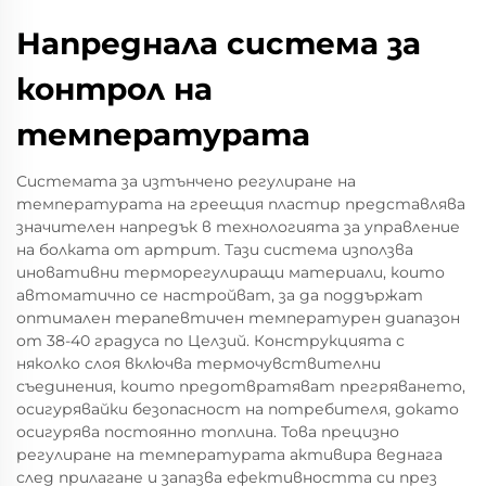
Напреднала система за
контрол на
температурата
Системата за изтънчено регулиране на
температурата на греещия пластир представлява
значителен напредък в технологията за управление
на болката от артрит. Тази система използва
иновативни терморегулиращи материали, които
автоматично се настройват, за да поддържат
оптимален терапевтичен температурен диапазон
от 38-40 градуса по Целзий. Конструкцията с
няколко слоя включва термочувствителни
съединения, които предотвратяват прегряването,
осигурявайки безопасност на потребителя, докато
осигурява постоянно топлина. Това прецизно
регулиране на температурата активира веднага
след прилагане и запазва ефективността си през