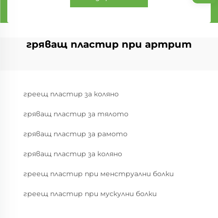
гряващ пластир при артрит
греещ пластир за коляно
гряващ пластир за тялото
гряващ пластир за рамото
гряващ пластир за коляно
греещ пластир при менструални болки
греещ пластир при мускулни болки