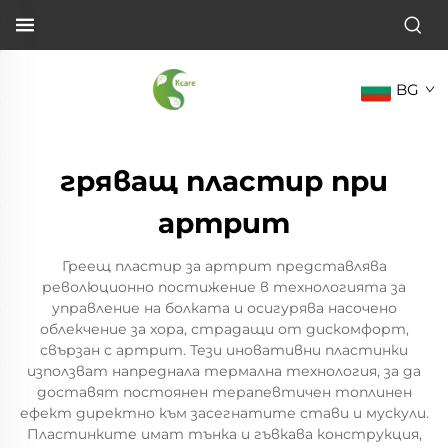
BG
гряващ пластир при
артрит
Греещ пластир за артрит представлява
революционно постижение в технологията за
управление на болката и осигурява насочено
облекчение за хора, страдащи от дискомфорт,
свързан с артрит. Тези иновативни пластинки
използват напреднала термална технология, за да
доставят постоянен терапевтичен топлинен
ефект директно към засегнатите стави и мускули.
Пластинките имат тънка и гъвкава конструкция,