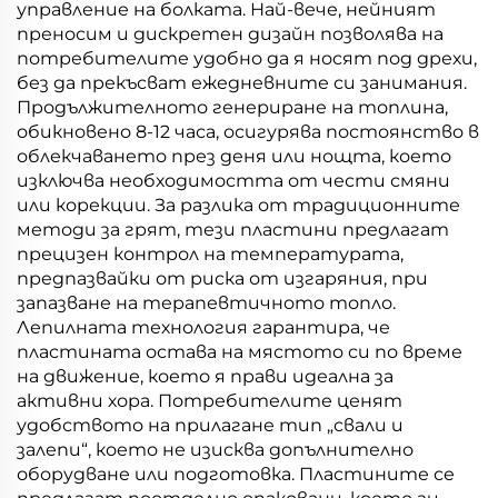
Дишане
управление на болката. Най-вече, нейният
преносим и дискретен дизайн позволява на
потребителите удобно да я носят под дрехи,
без да прекъсват ежедневните си занимания.
Продължителното генериране на топлина,
обикновено 8-12 часа, осигурява постоянство в
облекчаването през деня или нощта, което
изключва необходимостта от чести смяни
или корекции. За разлика от традиционните
методи за грят, тези пластини предлагат
прецизен контрол на температурата,
предпазвайки от риска от изгаряния, при
запазване на терапевтичното топло.
Лепилната технология гарантира, че
пластината остава на мястото си по време
на движение, което я прави идеална за
активни хора. Потребителите ценят
удобството на прилагане тип „свали и
залепи“, което не изисква допълнително
оборудване или подготовка. Пластините се