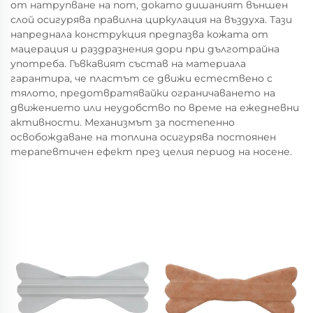
от натрупване на пот, докато дишаният външен
слой осигурява правилна циркулация на въздуха. Тази
напреднала конструкция предпазва кожата от
мацерация и раздразнения дори при дълготрайна
употреба. Гъвкавият състав на материала
гарантира, че пластът се движи естествено с
тялото, предотвратявайки ограничаването на
движението или неудобство по време на ежедневни
активности. Механизмът за постепенно
освобождаване на топлина осигурява постоянен
терапевтичен ефект през целия период на носене.