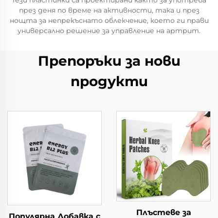
Тези пластинки са проектирани както за употреба
през деня по време на активности, така и през
нощта за непрекъснато облекчение, което ги прави
универсално решение за управление на артрит.
Препоръки за нови
продукти
Плъстеве за
Популярна Добавка с