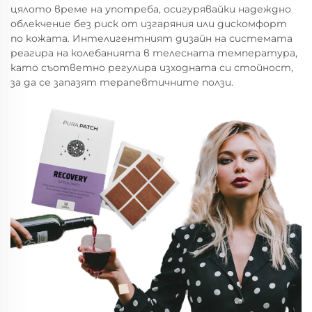
цялото време на употреба, осигурявайки надеждно
облекчение без риск от изгаряния или дискомфорт
по кожата. Интелигентният дизайн на системата
реагира на колебанията в телесната температура,
като съответно регулира изходната си стойност,
за да се запазят терапевтичните ползи.