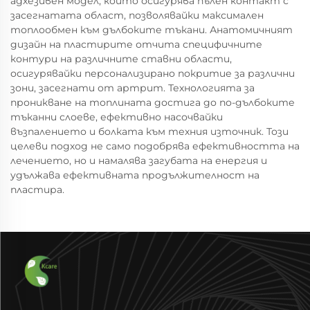
адхезивен модел, който осигурява пълен контакт с
засегнатата област, позволявайки максимален
топлообмен към дълбоките тъкани. Анатомичният
дизайн на пластирите отчита специфичните
контури на различните ставни области,
осигурявайки персонализирано покритие за различни
зони, засегнати от артрит. Технологията за
проникване на топлината достига до по-дълбоките
тъканни слоеве, ефективно насочвайки
възпалението и болката към техния източник. Този
целеви подход не само подобрява ефективността на
лечението, но и намалява загубата на енергия и
удължава ефективната продължителност на
пластира.