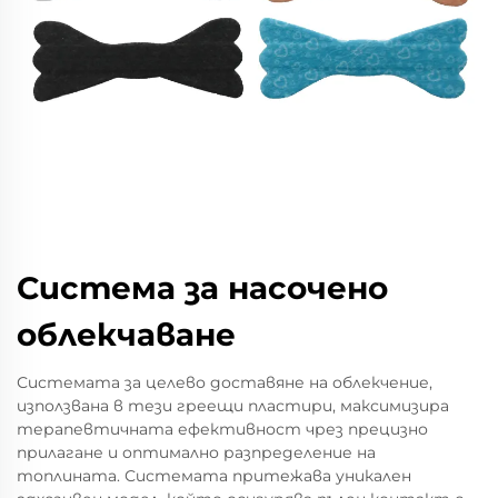
Система за насочено
облекчаване
Системата за целево доставяне на облекчение,
използвана в тези греещи пластири, максимизира
терапевтичната ефективност чрез прецизно
прилагане и оптимално разпределение на
топлината. Системата притежава уникален