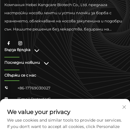
Компания Hebei Kangcare Biotech Co., Ltd. предлага
настройки носови ленти и устни плочки за борба с
храненето, облекчаване на носова закупенина и подобри
сън. Нашите решения без лекарства, базирани на
физическа вентилация, са проектирани да подобрят
дишането чрез материали от висок качествено ниво и
Бърза връзка
поддръжка за глобално съответствие.
Последни новини
Свържи се с нас
+86-17769030027

[email Protected]

Жупонг Шанжун 4-304, Район Юхуа, Шицзячжуанг,
We value your privacy

Хейбей, Китай
We use cookies and similar tools to provide our services.
If you don't want to accept all cookies, click Personalize