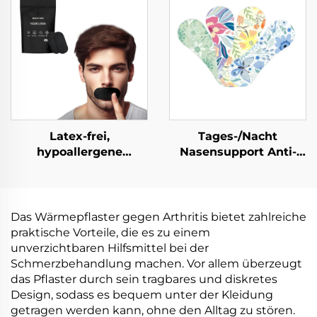
Multivitamin-
Entspannungs-
Hautpatch für
Pflaster Kräuter-Knie-
Wohlbefinden
Pflaster zur
Schmerzlinderung
Latex-frei,
Tages-/Nacht
hypoallergene
Nasensupport Anti-
Mundstreifen zur
Schnarchen
Verbesserung der
Nasenstreifen
Schlafqualität. Schlaf-
atmungsaktiv für
Mundpflaster für
Schlaf&Sport
Das Wärmepflaster gegen Arthritis bietet zahlreiche
besseres Nasenatmen.
ölresistent&schwitzfeste
praktische Vorteile, die es zu einem
Haftung
unverzichtbaren Hilfsmittel bei der
Schmerzbehandlung machen. Vor allem überzeugt
das Pflaster durch sein tragbares und diskretes
Design, sodass es bequem unter der Kleidung
getragen werden kann, ohne den Alltag zu stören.