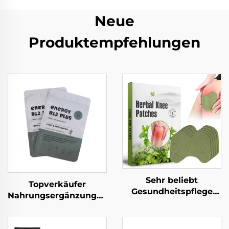
Neue
Produktempfehlungen
Sehr beliebt
Topverkäufer
Gesundheitspflege
Nahrungsergänzungsmittel
Kräuterzutaten
benötigte Vitamine
Effektives Knie-
Gesundheitsprodukt
Schmerzunbehagen-