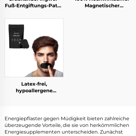
Fuß-Entgiftungs-Patch
Magnetischer
Fabrik-Entgiftungs-
Schlankheits-
Fuß-Pad zur
Wermutbauch-Nabel-
Entfernung von
Schlank-Patch
Schadstoffen
Latex-frei,
hypoallergene
Mundstreifen zur
Verbesserung der
Schlafqualität. Schlaf-
Mundpflaster für
Energiepflaster gegen Müdigkeit bieten zahlreiche
besseres Nasenatmen.
überzeugende Vorteile, die sie von herkömmlichen
Energiesupplementen unterscheiden. Zunächst