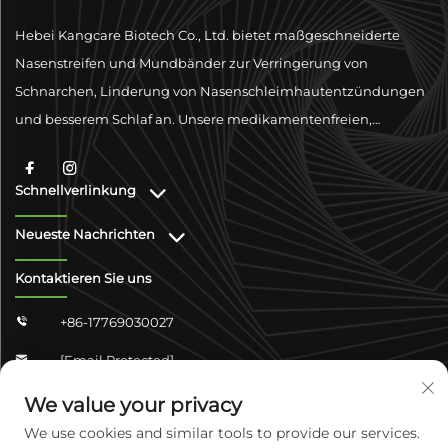
Hebei Kangcare Biotech Co., Ltd. bietet maßgeschneiderte
Nasenstreifen und Mundbänder zur Verringerung von
Schnarchen, Linderung von Nasenschleimhautentzündungen
und besserem Schlaf an. Unsere medikamentenfreien,
physischen Ventilationslösungen sind darauf ausgelegt, die
Atmung mit hochwertigen Materialien und globaler
Schnellverlinkung
Konformitätsunterstützung zu verbessern.
Neueste Nachrichten
Kontaktieren Sie uns
+86-17769030027

[email Protected]

Zhongshan Shangjun 4-304, Yuhua-Distrikt,
We value your privacy

Shijiazhuang, Hebei, China
We use cookies and similar tools to provide our services.