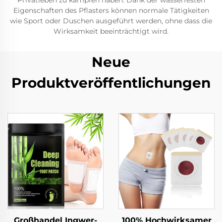
Privatleben zu kämpfen haben. Dank der wasserfesten
Eigenschaften des Pflasters können normale Tätigkeiten
wie Sport oder Duschen ausgeführt werden, ohne dass die
Wirksamkeit beeinträchtigt wird.
Neue
Produktveröffentlichungen
Großhandel Ingwer-
100% Hochwirksamer