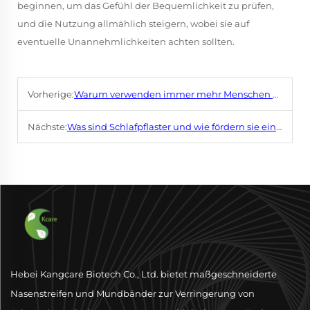
beginnen, um das Gefühl der Bequemlichkeit zu prüfen,
und die Nutzung allmählich steigern, wobei sie auf
eventuelle Unannehmlichkeiten achten sollten.
Vorherige:
Warum verwenden immer mehr Menschen Mundklebeband für eine bessere Schlafqualität?
Nächste:
Was sind Schlafpflaster und wie fördern sie einen erholsamen Schlaf?
Hebei Kangcare Biotech Co., Ltd. bietet maßgeschneiderte
Nasenstreifen und Mundbänder zur Verringerung von