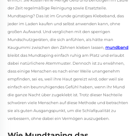
ehrlich: Sie kosten eine Menge Geld und benötigen im Laufe
der Zeit regelmäßige Reinigung sowie Ersatzteile.
Mundtaping? Das ist im Grunde günstiges Klebeband, das
jeder im Laden kaufen und selbst anwenden kann, ohne
großen Aufwand. Und verglichen mit den sperrigen
Mundschutzgeräten, die sich anfühlen, als hätte man
Kaugummi zwischen den Zähnen kleben lassen,
mundband
bleibt das Mundtaping einfach ruhig am Platz und erlaubt
dabei natürlichere Atemmuster. Dennoch ist zu erwähnen,
dass einige Menschen es nach einer Weile unangenehm
empfinden, sei es, weil ihre Haut gereizt wird, oder weil sie
einfach ein beunruhigendes Gefühl haben, wenn ihr Mund
die ganze Nacht über zugeklebt ist. Trotz dieser Nachteile
schwören viele Menschen auf diese Methode und betrachten
sie als guten Ausgangspunkt, um die Schlafqualität zu
verbessern, ohne dabei ein Vermögen auszugeben.
Wie Mundtaping das