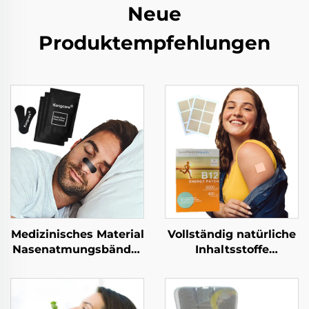
Neue
Produktempfehlungen
Medizinisches Material
Vollständig natürliche
Nasenatmungsbänder
Inhaltsstoffe
für Athleten Sport
Transdermaler Patch
starke Haftkraft
wasserfest & sanft für
Nasenspangen zur
die Haut Vitamin-B12-