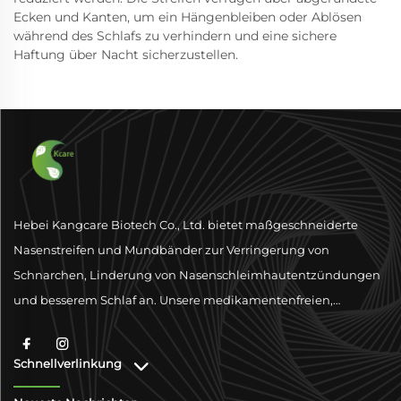
Ecken und Kanten, um ein Hängenbleiben oder Ablösen
während des Schlafs zu verhindern und eine sichere
Haftung über Nacht sicherzustellen.
Hebei Kangcare Biotech Co., Ltd. bietet maßgeschneiderte
Nasenstreifen und Mundbänder zur Verringerung von
Schnarchen, Linderung von Nasenschleimhautentzündungen
und besserem Schlaf an. Unsere medikamentenfreien,
physischen Ventilationslösungen sind darauf ausgelegt, die
Atmung mit hochwertigen Materialien und globaler
Schnellverlinkung
Konformitätsunterstützung zu verbessern.