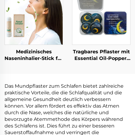
Hustenentlastung
Patches für einen
Atmungs-
besseren Morgen
Nasenbänder
Medizinisches
Tragbares Pflaster mit
Naseninhalier-Stick für
Essential Oil-Popper-
Nasenschleimhautentblockung
Bällchen als
Gute Qualität
Mückenabwehrklemmen
Kühlendes
um Mücken
Erfrischungs-Stick
fernzuhalten
Das Mundpflaster zum Schlafen bietet zahlreiche
Praktischer
praktische Vorteile, die die Schlafqualität und die
mitgeführter Inhalier-
allgemeine Gesundheit deutlich verbessern
Tube
können. Vor allem fördert es effektiv das Atmen
durch die Nase, welches die natürliche und
bevorzugte Atemmethode des Körpers während
des Schlafens ist. Dies führt zu einer besseren
Sauerstoffaufnahme und verringert die