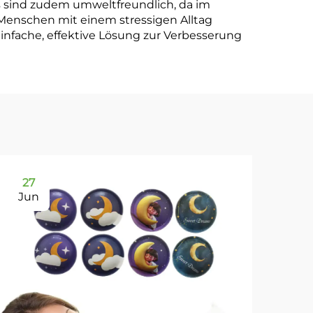
es sind zudem umweltfreundlich, da im
 Menschen mit einem stressigen Alltag
infache, effektive Lösung zur Verbesserung
27
2
Jun
Ju