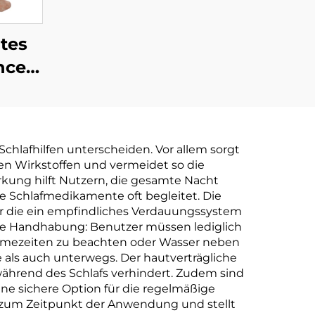
tes
nce
her
&
chlafhilfen unterscheiden. Vor allem sorgt
s-
en Wirkstoffen und vermeidet so die
en
kung hilft Nutzern, die gesamte Nacht
 Schlafmedikamente oft begleitet. Die
dukt
der die ein empfindliches Verdauungssystem
che Handhabung: Benutzer müssen lediglich
ahmezeiten zu beachten oder Wasser neben
 als auch unterwegs. Der hautverträgliche
während des Schlafs verhindert. Zudem sind
ne sichere Option für die regelmäßige
s zum Zeitpunkt der Anwendung und stellt