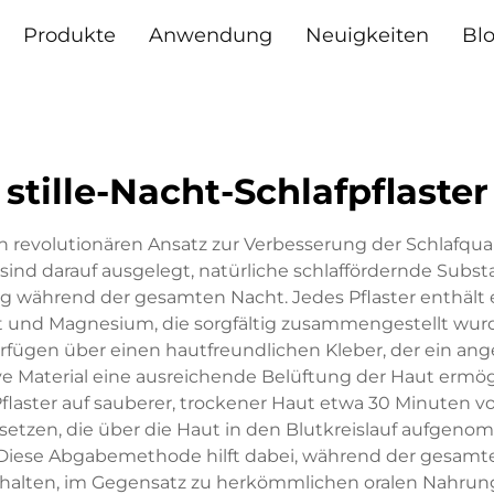
Produkte
Anwendung
Neuigkeiten
Bl
stille-Nacht-Schlafpflaster
n revolutionären Ansatz zur Verbesserung der Schlafqual
r sind darauf ausgelegt, natürliche schlaffördernde Su
g während der gesamten Nacht. Jedes Pflaster enthält e
kt und Magnesium, die sorgfältig zusammengestellt wurd
 verfügen über einen hautfreundlichen Kleber, der ein 
e Material eine ausreichende Belüftung der Haut ermög
Pflaster auf sauberer, trockener Haut etwa 30 Minuten v
eisetzen, die über die Haut in den Blutkreislauf auf
Diese Abgabemethode hilft dabei, während der gesamt
rhalten, im Gegensatz zu herkömmlichen oralen Nahru