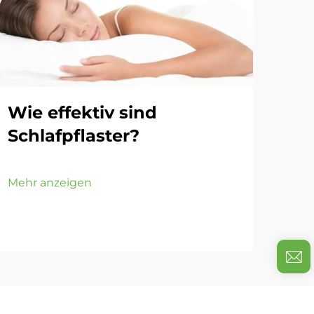
Wie effektiv sind
Wa
Schlafpflaster?
im
Mu
be
Mehr anzeigen
Mehr