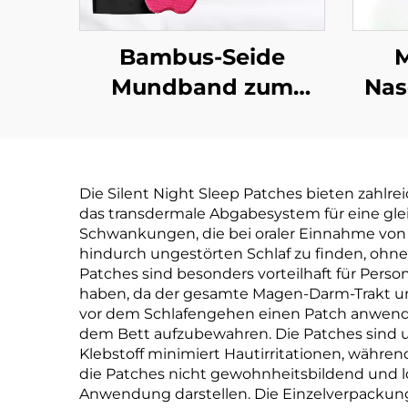
Bambus-Seide
M
Mundband zum
Nas
Schlafen
Schlafstreifen
Nase
Nasenatmung
Die Silent Night Sleep Patches bieten zahlre
niedlich Lippenband
das transdermale Abgabesystem für eine glei
zum Schlafen
Erf
Schwankungen, die bei oraler Einnahme von 
hindurch ungestörten Schlaf zu finden, ohn
Patches sind besonders vorteilhaft für Pers
haben, da der gesamte Magen-Darm-Trakt umg
vor dem Schlafengehen einen Patch anwende
dem Bett aufzubewahren. Die Patches sind un
Klebstoff minimiert Hautirritationen, währ
die Patches nicht gewohnheitsbildend und lö
Anwendung darstellen. Die Einzelverpackung