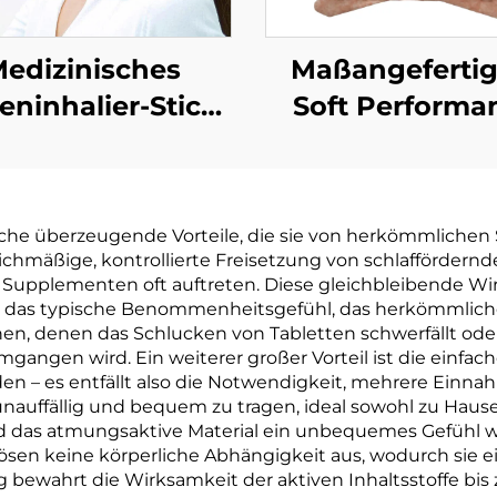
edizinisches
Maßangefertig
eninhalier-Stick
Soft Performa
für
Anti-Schnarc
nschleimhautentblockung
Mundband 
Gute Qualität
Latexfreie
iche überzeugende Vorteile, die sie von herkömmlichen S
Kühlendes
Schlafatmung
chmäßige, kontrollierte Freisetzung von schlaffördernd
rischungs-Stick
Nasenstreif
Supplementen oft auftreten. Diese gleichbleibende Wir
e das typische Benommenheitsgefühl, das herkömmliche
Praktischer
Gesundheitspro
onen, denen das Schlucken von Tabletten schwerfällt o
mitgeführter
angen wird. Ein weiterer großer Vorteil ist die einfa
n – es entfällt also die Notwendigkeit, mehrere Einn
Inhalier-Tube
auffällig und bequem zu tragen, ideal sowohl zu Hause
end das atmungsaktive Material ein unbequemes Gefühl 
sen keine körperliche Abhängigkeit aus, wodurch sie ei
 bewahrt die Wirksamkeit der aktiven Inhaltsstoffe bi