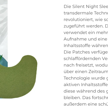
Die Silent Night Sle
transdermale Techno
revolutioniert, wie 
zugeführt werden. 
verwendet ein mehrs
Aufnahme und eine k
Inhaltsstoffe währe
Die Patches verfügen
schlaffördernden V
nach freisetzt, wod
über einen Zeitraum
Technologie wurde ge
aktiven Inhaltsstoff
diese während des 
bleiben. Das fortsch
außerdem eine schü