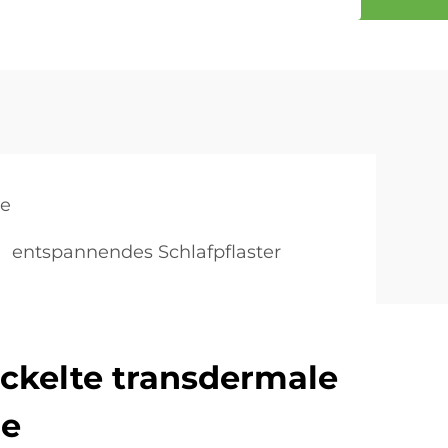
ie
entspannendes Schlafpflaster
ckelte transdermale
ie