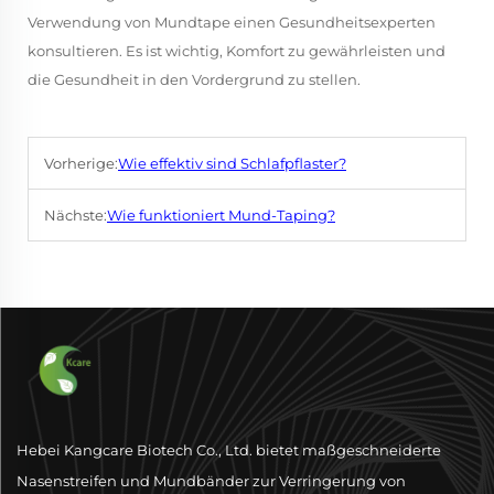
Verwendung von Mundtape einen Gesundheitsexperten
konsultieren. Es ist wichtig, Komfort zu gewährleisten und
die Gesundheit in den Vordergrund zu stellen.
Vorherige:
Wie effektiv sind Schlafpflaster?
Nächste:
Wie funktioniert Mund-Taping?
Hebei Kangcare Biotech Co., Ltd. bietet maßgeschneiderte
Nasenstreifen und Mundbänder zur Verringerung von