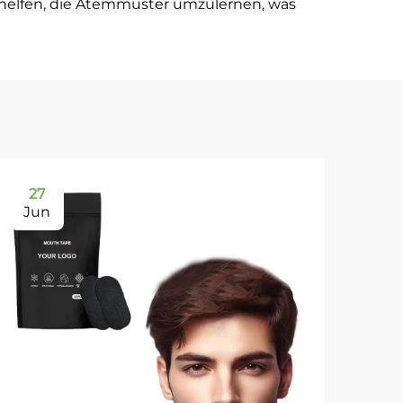
 helfen, die Atemmuster umzulernen, was
27
2
Jun
Ju