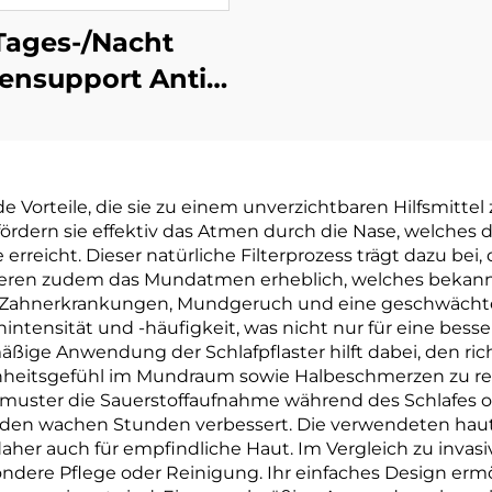
Tages-/Nacht
ensupport Anti-
Schnarchen
asenstreifen
mungsaktiv für
e Vorteile, die sie zu einem unverzichtbaren Hilfsmittel
Schlaf&Sport
dern sie effektiv das Atmen durch die Nase, welches die
sistent&schwitzfeste
erreicht. Dieser natürliche Filterprozess trägt dazu b
eduzieren zudem das Mundatmen erheblich, welches bek
Haftung
 Zahnerkrankungen, Mundgeruch und eine geschwächte
ntensität und -häufigkeit, was nicht nur für eine besse
äßige Anwendung der Schlafpflaster hilft dabei, den ri
heitsgefühl im Mundraum sowie Halbeschmerzen zu red
mmuster die Sauerstoffaufnahme während des Schlafes o
n den wachen Stunden verbessert. Die verwendeten haut
her auch für empfindliche Haut. Im Vergleich zu invasive
ondere Pflege oder Reinigung. Ihr einfaches Design erm