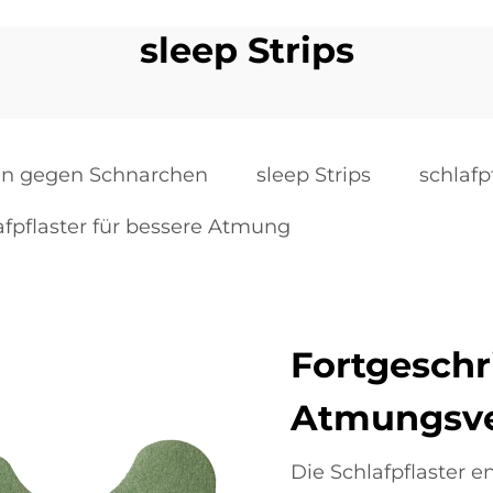
sleep Strips
fen gegen Schnarchen
sleep Strips
schlafp
afpflaster für bessere Atmung
Fortgeschr
Atmungsve
Die Schlafpflaster 