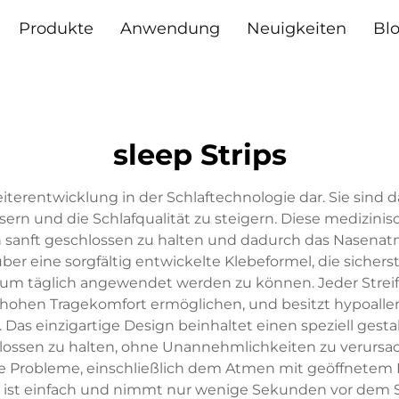
Produkte
Anwendung
Neuigkeiten
Bl
sleep Strips
eiterentwicklung in der Schlaftechnologie dar. Sie sind d
rn und die Schlafqualität zu steigern. Diese medizinisc
 sanft geschlossen zu halten und dadurch das Nasenatm
 über eine sorgfältig entwickelte Klebeformel, die sicher
nd, um täglich angewendet werden zu können. Jeder Strei
 hohen Tragekomfort ermöglichen, und besitzt hypoalle
Das einzigartige Design beinhaltet einen speziell gestal
ossen zu halten, ohne Unannehmlichkeiten zu verursach
ne Probleme, einschließlich dem Atmen mit geöffnet
t einfach und nimmt nur wenige Sekunden vor dem Sc