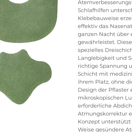
Atemverbesserungst
Schlafhilfen untersch
Klebebauweise erzeu
effektiv das Nasena
ganzen Nacht über 
gewährleistet. Diese
spezielles Dreischic
Langlebigkeit und Sc
richtige Spannung un
Schicht mit medizini
ihrem Platz, ohne di
Design der Pflaster
mikroskopischen Luf
erforderliche Abdic
Atmungskorrektur erh
Konzept unterstützt 
Weise gesündere At