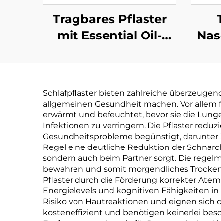
Tragbares Pflaster
mit Essential Oil-
Nas
Popper-Bällchen als
Mückenabwehrklemmen,
N
um Mücken
at
Schlafpflaster bieten zahlreiche überzeugend
fernzuhalten
allgemeinen Gesundheit machen. Vor allem för
ölre
erwärmt und befeuchtet, bevor sie die Lunge 
Infektionen zu verringern. Die Pflaster r
Gesundheitsprobleme begünstigt, darunter
Regel eine deutliche Reduktion der Schnarchi
sondern auch beim Partner sorgt. Die regelm
bewahren und somit morgendliches Trocken
Pflaster durch die Förderung korrekter Ate
Energielevels und kognitiven Fähigkeiten i
Risiko von Hautreaktionen und eignen sich da
kosteneffizient und benötigen keinerlei bes