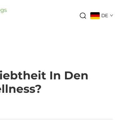
ogs
DE
ebtheit In Den
llness?