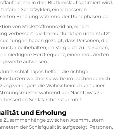
ffaufnahme in den Blutkreislauf optimiert wird.
 tieferen Schlafzyklen, einer besseren
sserten Erholung während der Ruhephasen bei.
ion von Stickstoffmonoxid an, einem
ng verbessert, die Immunfunktion unterstützt
ersuchungen haben gezeigt, dass Personen, die
uster beibehalten, im Vergleich zu Personen,
ne niedrigere Herzfrequenz, einen reduzierten
ungswerte aufweisen.
e durch
schlaf-Tapes
helfen, die richtige
 Einstürzen weicher Gewebe im Rachenbereich
ung verringert die Wahrscheinlichkeit einer
 Atmungsmuster während der Nacht, was zu
besserten Schlafarchitektur führt.
alität und Erholung
kante Zusammenhänge zwischen Atemmustern
etern der Schlafqualität aufgezeigt. Personen,