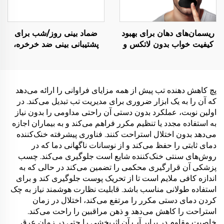
ریسمان‌های دهان برای بهبود
ضماد بینی روز/شب برای
کیفیت خواب بدون لاتکس و
پشتیبانی بینی ضد خرخره،
با اثر کم‌آلرژیک، تاpiran
ضماد بینی تنفسی برای خواب
برای تنفس بینی بهتر
و ورزش، چسبنده مقاوم در
برابر روغن و عرق
پچ کاهش دهنده تب پیش از همه مزایای فراوانی را ارائه می‌دهد
که آن را به یک ابزار ضروری برای مدیریت تب تبدیل می‌کند. در
اولین نوبت، عملکرد بدون دستی آن راحتی مداومی را بدون نیاز
به استفاده مجدد یا تنظیم مکرر فراهم می‌کند و به بیماران اجازه
می‌دهد بدون اختلال استراحت کنند. فناوری پیشرفته خنک‌کننده
دمای ثابتی را حفظ می‌کند و از نوسانات ناگهانی دما که در
روش‌های سنتی خنک‌کننده شایع است جلوگیری می‌کند. چسب
پزشکی آن قرارگیری محکمی را تضمین می‌کند در حالی که به
اندازه کافی ملایم است تا از تحریک پوست جلوگیری کند و برای
استفاده طولانی مناسب باشد. قابلیت نظارت هوشمند نیاز به چک
کردن دمای دستی مکرر را مرتفع می‌کند، اختلال در زمان
استراحت را کاهش می‌دهد و ذهن مراقبین را راحت می‌کند.
خاصیت مقاوم در برابر آب آن اثربخشی را حتی در زمان عرق