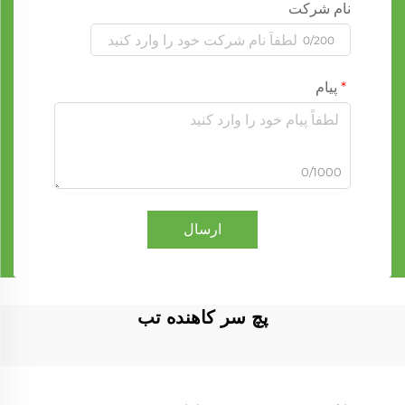
نام شرکت
0/200
پیام
0/1000
ارسال
پچ سر کاهنده تب