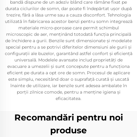
bandă dispune de un adeziv blând care rămâne fixat pe
durata ciclurilor de somn, dar poate fi îndepărtat ușor după
trezire, fără a lăsa urme sau a cauza disconfort. Tehnologia
utilizată în fabricarea acestor benzi pentru somn integrează
materiale micro-poroase care permit schimbul
microscopic de aer, menținând totodată funcția principală
de închidere a gurii. Benzile sunt dimensionate și modelate
special pentru a se potrivi diferitelor dimensiuni ale gurii și
configurații ale buzelor, garantând astfel confort și eficiență
universală. Modelele avansate includ proprietăți de
evacuare a umezelii și sunt concepute pentru a funcționa
eficient pe durata a opt ore de somn. Procesul de aplicare
este simplu, necesitând doar o suprafață curată și uscată
înainte de utilizare, iar benzile sunt adesea ambalate în
porții zilnice comode, pentru a menține igiena și
eficacitatea.
Recomandări pentru noi
produse