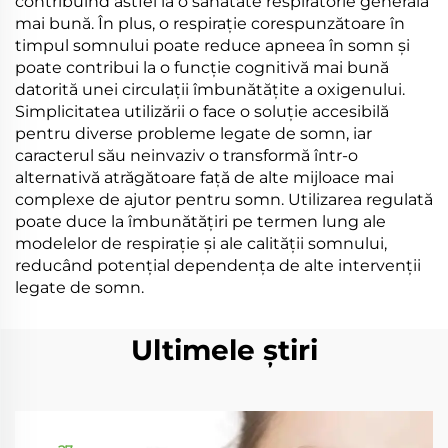
contribuind astfel la o sănătate respiratorie generală
mai bună. În plus, o respirație corespunzătoare în
timpul somnului poate reduce apneea în somn și
poate contribui la o funcție cognitivă mai bună
datorită unei circulații îmbunătățite a oxigenului.
Simplicitatea utilizării o face o soluție accesibilă
pentru diverse probleme legate de somn, iar
caracterul său neinvaziv o transformă într-o
alternativă atrăgătoare față de alte mijloace mai
complexe de ajutor pentru somn. Utilizarea regulată
poate duce la îmbunătățiri pe termen lung ale
modelelor de respirație și ale calității somnului,
reducând potențial dependența de alte intervenții
legate de somn.
Ultimele știri