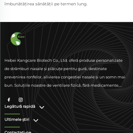
îmbunătățirea sănătății pe termen lung.
Hebei Kangcare Biotech Co., Ltd. oferă produse personalizate
de strâmburi nasale și plăcuțe pentru gură, destinate
prevenirea ronfelor, alivierea congestiei nasale și un somn mai
bun. Soluțiile noastre de ventilare fizică, fără medicamente,
sunt concepute pentru a îmbunătăți respirația folosind
materiale de calitate superioară și sprijinându-se pe
Legătură rapidă
conformitate la nivel global.
Ultimele știri
Contactați-ne