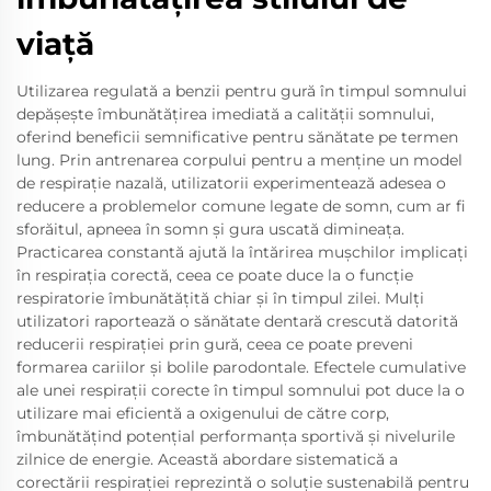
viață
Utilizarea regulată a benzii pentru gură în timpul somnului
depășește îmbunătățirea imediată a calității somnului,
oferind beneficii semnificative pentru sănătate pe termen
lung. Prin antrenarea corpului pentru a menține un model
de respirație nazală, utilizatorii experimentează adesea o
reducere a problemelor comune legate de somn, cum ar fi
sforăitul, apneea în somn și gura uscată dimineața.
Practicarea constantă ajută la întărirea mușchilor implicați
în respirația corectă, ceea ce poate duce la o funcție
respiratorie îmbunătățită chiar și în timpul zilei. Mulți
utilizatori raportează o sănătate dentară crescută datorită
reducerii respirației prin gură, ceea ce poate preveni
formarea cariilor și bolile parodontale. Efectele cumulative
ale unei respirații corecte în timpul somnului pot duce la o
utilizare mai eficientă a oxigenului de către corp,
îmbunătățind potențial performanța sportivă și nivelurile
zilnice de energie. Această abordare sistematică a
corectării respirației reprezintă o soluție sustenabilă pentru