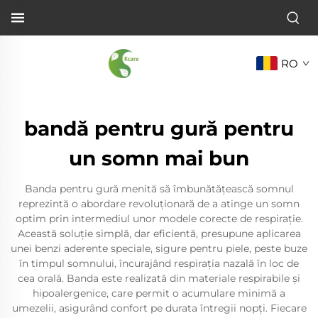
RO
bandă pentru gură pentru
un somn mai bun
Banda pentru gură menită să îmbunătățească somnul
reprezintă o abordare revoluționară de a atinge un somn
optim prin intermediul unor modele corecte de respirație.
Această soluție simplă, dar eficientă, presupune aplicarea
unei benzi aderente speciale, sigure pentru piele, peste buze
în timpul somnului, încurajând respirația nazală în loc de
cea orală. Banda este realizată din materiale respirabile și
hipoalergenice, care permit o acumulare minimă a
umezelii, asigurând confort pe durata întregii nopți. Fiecare