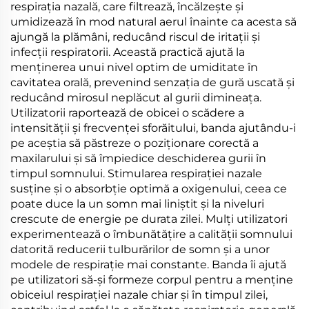
respirația nazală, care filtrează, încălzește și
umidizează în mod natural aerul înainte ca acesta să
ajungă la plămâni, reducând riscul de iritații și
infecții respiratorii. Această practică ajută la
menținerea unui nivel optim de umiditate în
cavitatea orală, prevenind senzația de gură uscată și
reducând mirosul neplăcut al gurii dimineața.
Utilizatorii raportează de obicei o scădere a
intensității și frecvenței sforăitului, banda ajutându-i
pe aceștia să păstreze o poziționare corectă a
maxilarului și să împiedice deschiderea gurii în
timpul somnului. Stimularea respirației nazale
susține și o absorbție optimă a oxigenului, ceea ce
poate duce la un somn mai liniștit și la niveluri
crescute de energie pe durata zilei. Mulți utilizatori
experimentează o îmbunătățire a calității somnului
datorită reducerii tulburărilor de somn și a unor
modele de respirație mai constante. Banda îi ajută
pe utilizatori să-și formeze corpul pentru a menține
obiceiul respirației nazale chiar și în timpul zilei,