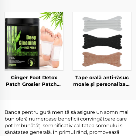
Ginger Foot Detox
Tape orală anti-răsuc
Patch Grosier Patches
moale și personalizată
pentru detox al
& Stripuri nasale latex-
picioarelor Fabrică
free pentru a
Detox Foot Pad pentru
îmbunătăți respirația
eliminarea toxinelor
în timpul somnului.
Banda pentru gură menită să asigure un somn mai
Produs medical.
bun oferă numeroase beneficii convingătoare care
pot îmbunătăți semnificativ calitatea somnului și
sănătatea generală. În primul rând, promovează