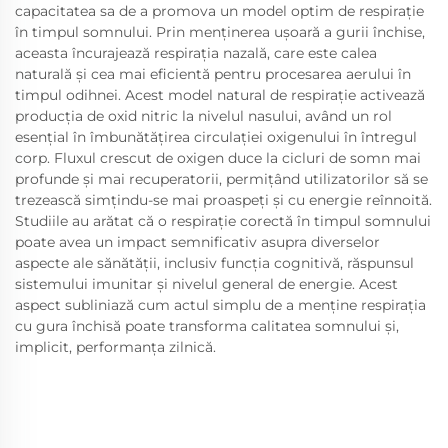
capacitatea sa de a promova un model optim de respirație
în timpul somnului. Prin menținerea ușoară a gurii închise,
aceasta încurajează respirația nazală, care este calea
naturală și cea mai eficientă pentru procesarea aerului în
timpul odihnei. Acest model natural de respirație activează
producția de oxid nitric la nivelul nasului, având un rol
esențial în îmbunătățirea circulației oxigenului în întregul
corp. Fluxul crescut de oxigen duce la cicluri de somn mai
profunde și mai recuperatorii, permițând utilizatorilor să se
trezească simțindu-se mai proaspeți și cu energie reînnoită.
Studiile au arătat că o respirație corectă în timpul somnului
poate avea un impact semnificativ asupra diverselor
aspecte ale sănătății, inclusiv funcția cognitivă, răspunsul
sistemului imunitar și nivelul general de energie. Acest
aspect subliniază cum actul simplu de a menține respirația
cu gura închisă poate transforma calitatea somnului și,
implicit, performanța zilnică.