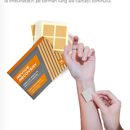
la îmbunătățiri pe termen lung ale calității somnului.