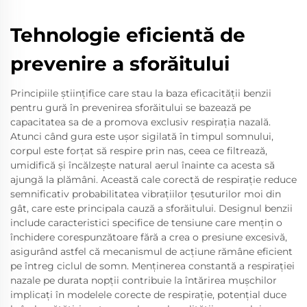
Tehnologie eficientă de
prevenire a sforăitului
Principiile științifice care stau la baza eficacității benzii
pentru gură în prevenirea sforăitului se bazează pe
capacitatea sa de a promova exclusiv respirația nazală.
Atunci când gura este ușor sigilată în timpul somnului,
corpul este forțat să respire prin nas, ceea ce filtrează,
umidifică și încălzește natural aerul înainte ca acesta să
ajungă la plămâni. Această cale corectă de respirație reduce
semnificativ probabilitatea vibrațiilor țesuturilor moi din
gât, care este principala cauză a sforăitului. Designul benzii
include caracteristici specifice de tensiune care mențin o
închidere corespunzătoare fără a crea o presiune excesivă,
asigurând astfel că mecanismul de acțiune rămâne eficient
pe întreg ciclul de somn. Menținerea constantă a respirației
nazale pe durata nopții contribuie la întărirea mușchilor
implicați în modelele corecte de respirație, potențial duce