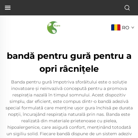
RO
bandă pentru gură pentru a
opri râcnițele
Banda pentru gură împotriva sforăitului este o soluție
inovatoare și neinvazivă concepută pentru a promova
respirația nazală în timpul somnului. Acest dispozitiv
simplu, dar eficient, este compus dintr-o bandă adezivă
special formulată care menține ușor gura închisă pe durata
nopții, încurajând respirația naturală prin nas. Banda este
realizată din materiale prietenoase cu pielea,
hipoalergenice, care asigură confort, menținând totodată
un sigiliu solid. Fiecare bandă dispune de un sistem adeziv