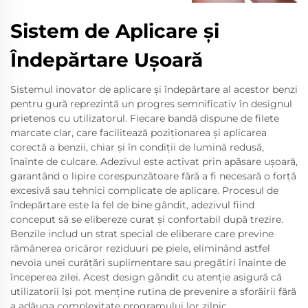
Sistem de Aplicare și
Îndepărtare Ușoară
Sistemul inovator de aplicare și îndepărtare al acestor benzi
pentru gură reprezintă un progres semnificativ în designul
prietenos cu utilizatorul. Fiecare bandă dispune de filete
marcate clar, care facilitează poziționarea și aplicarea
corectă a benzii, chiar și în condiții de lumină redusă,
înainte de culcare. Adezivul este activat prin apăsare ușoară,
garantând o lipire corespunzătoare fără a fi necesară o forță
excesivă sau tehnici complicate de aplicare. Procesul de
îndepărtare este la fel de bine gândit, adezivul fiind
conceput să se elibereze curat și confortabil după trezire.
Benzile includ un strat special de eliberare care previne
rămânerea oricăror reziduuri pe piele, eliminând astfel
nevoia unei curățări suplimentare sau pregătiri înainte de
începerea zilei. Acest design gândit cu atenție asigură că
utilizatorii își pot menține rutina de prevenire a sforăirii fără
a adăuga complexitate programului lor zilnic.