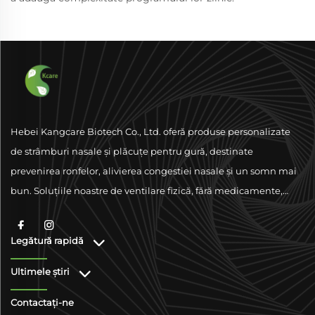
Hebei Kangcare Biotech Co., Ltd. oferă produse personalizate
de strâmburi nasale și plăcuțe pentru gură, destinate
prevenirea ronfelor, alivierea congestiei nasale și un somn mai
bun. Soluțiile noastre de ventilare fizică, fără medicamente,
sunt concepute pentru a îmbunătăți respirația folosind
materiale de calitate superioară și sprijinându-se pe
Legătură rapidă
conformitate la nivel global.
Ultimele știri
Contactați-ne