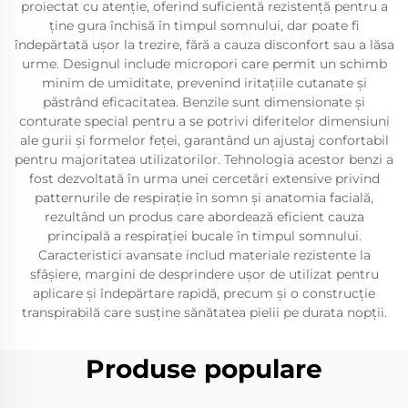
proiectat cu atenție, oferind suficientă rezistență pentru a
ține gura închisă în timpul somnului, dar poate fi
îndepărtată ușor la trezire, fără a cauza disconfort sau a lăsa
urme. Designul include micropori care permit un schimb
minim de umiditate, prevenind iritațiile cutanate și
păstrând eficacitatea. Benzile sunt dimensionate și
conturate special pentru a se potrivi diferitelor dimensiuni
ale gurii și formelor feței, garantând un ajustaj confortabil
pentru majoritatea utilizatorilor. Tehnologia acestor benzi a
fost dezvoltată în urma unei cercetări extensive privind
patternurile de respirație în somn și anatomia facială,
rezultând un produs care abordează eficient cauza
principală a respirației bucale în timpul somnului.
Caracteristici avansate includ materiale rezistente la
sfâșiere, margini de desprindere ușor de utilizat pentru
aplicare și îndepărtare rapidă, precum și o construcție
transpirabilă care susține sănătatea pielii pe durata nopții.
Produse populare