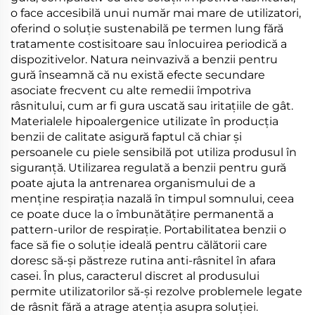
o face accesibilă unui număr mai mare de utilizatori,
oferind o soluție sustenabilă pe termen lung fără
tratamente costisitoare sau înlocuirea periodică a
dispozitivelor. Natura neinvazivă a benzii pentru
gură înseamnă că nu există efecte secundare
asociate frecvent cu alte remedii împotriva
râsnitului, cum ar fi gura uscată sau iritațiile de gât.
Materialele hipoalergenice utilizate în producția
benzii de calitate asigură faptul că chiar și
persoanele cu piele sensibilă pot utiliza produsul în
siguranță. Utilizarea regulată a benzii pentru gură
poate ajuta la antrenarea organismului de a
menține respirația nazală în timpul somnului, ceea
ce poate duce la o îmbunătățire permanentă a
pattern-urilor de respirație. Portabilitatea benzii o
face să fie o soluție ideală pentru călătorii care
doresc să-și păstreze rutina anti-râsnitel în afara
casei. În plus, caracterul discret al produsului
permite utilizatorilor să-și rezolve problemele legate
de râsnit fără a atrage atenția asupra soluției.