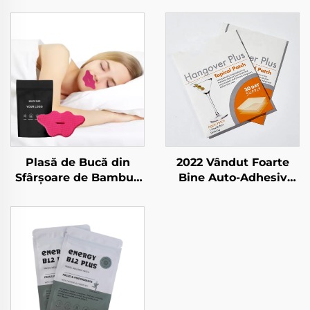
Plasă de Bucă din
2022 Vândut Foarte
Sfârșoare de Bambus
Bine Auto-Adhesiv
pentru A Dormi Placi
Vitamine Etichete
de Somn Nasale
Energie Boost
Respirație Cute Lip
Depresie Somn Foc
Tape pentru a Dormi
Patches