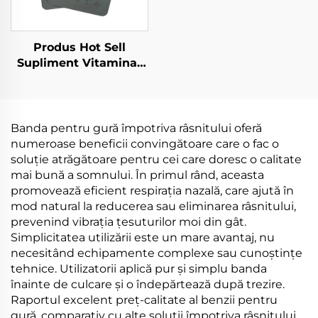
Produs Hot Sell
Supliment Vitaminar
Necessar pentru
Sănătate Produs cu
Vitamine Multiple
Placă Topicală pentru
Banda pentru gură împotriva râsnitului oferă
Suportul Bineființei
numeroase beneficii convingătoare care o fac o
soluție atrăgătoare pentru cei care doresc o calitate
mai bună a somnului. În primul rând, aceasta
promovează eficient respirația nazală, care ajută în
mod natural la reducerea sau eliminarea râsnitului,
prevenind vibrația țesuturilor moi din gât.
Simplicitatea utilizării este un mare avantaj, nu
necesitând echipamente complexe sau cunoștințe
tehnice. Utilizatorii aplică pur și simplu banda
înainte de culcare și o îndepărtează după trezire.
Raportul excelent preț-calitate al benzii pentru
gură, comparativ cu alte soluții împotriva râsnitului,