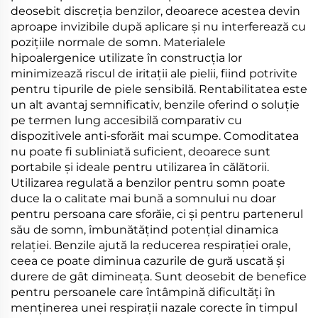
deosebit discreția benzilor, deoarece acestea devin
aproape invizibile după aplicare și nu interferează cu
pozițiile normale de somn. Materialele
hipoalergenice utilizate în construcția lor
minimizează riscul de iritații ale pielii, fiind potrivite
pentru tipurile de piele sensibilă. Rentabilitatea este
un alt avantaj semnificativ, benzile oferind o soluție
pe termen lung accesibilă comparativ cu
dispozitivele anti-sforăit mai scumpe. Comoditatea
nu poate fi subliniată suficient, deoarece sunt
portabile și ideale pentru utilizarea în călătorii.
Utilizarea regulată a benzilor pentru somn poate
duce la o calitate mai bună a somnului nu doar
pentru persoana care sforăie, ci și pentru partenerul
său de somn, îmbunătățind potențial dinamica
relației. Benzile ajută la reducerea respirației orale,
ceea ce poate diminua cazurile de gură uscată și
durere de gât dimineața. Sunt deosebit de benefice
pentru persoanele care întâmpină dificultăți în
menținerea unei respirații nazale corecte în timpul