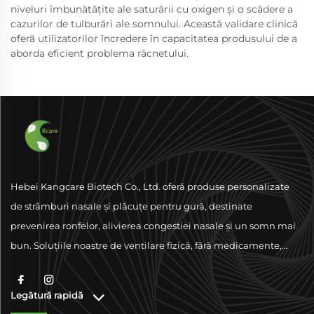
niveluri îmbunătățite ale saturării cu oxigen și o scădere a
cazurilor de tulburări ale somnului. Această validare clinică
oferă utilizatorilor încredere în capacitatea produsului de a
aborda eficient problema râcnetului.
Hebei Kangcare Biotech Co., Ltd. oferă produse personalizate
de strâmburi nasale și plăcuțe pentru gură, destinate
prevenirea ronfelor, alivierea congestiei nasale și un somn mai
bun. Soluțiile noastre de ventilare fizică, fără medicamente,
sunt concepute pentru a îmbunătăți respirația folosind
materiale de calitate superioară și sprijinându-se pe
Legătură rapidă
conformitate la nivel global.