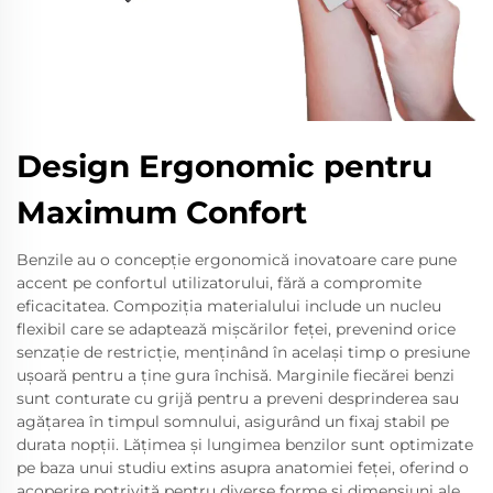
Design Ergonomic pentru
Maximum Confort
Benzile au o concepție ergonomică inovatoare care pune
accent pe confortul utilizatorului, fără a compromite
eficacitatea. Compoziția materialului include un nucleu
flexibil care se adaptează mișcărilor feței, prevenind orice
senzație de restricție, menținând în același timp o presiune
ușoară pentru a ține gura închisă. Marginile fiecărei benzi
sunt conturate cu grijă pentru a preveni desprinderea sau
agățarea în timpul somnului, asigurând un fixaj stabil pe
durata nopții. Lățimea și lungimea benzilor sunt optimizate
pe baza unui studiu extins asupra anatomiei feței, oferind o
acoperire potrivită pentru diverse forme și dimensiuni ale