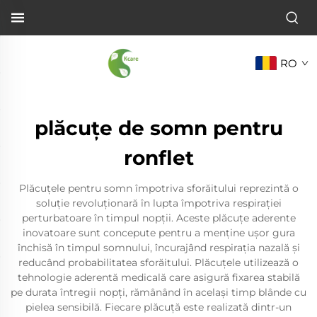
RO
plăcuțe de somn pentru
ronflet
Plăcuțele pentru somn împotriva sforăitului reprezintă o
soluție revoluționară în lupta împotriva respirației
perturbatoare în timpul nopții. Aceste plăcuțe aderente
inovatoare sunt concepute pentru a menține ușor gura
închisă în timpul somnului, încurajând respirația nazală și
reducând probabilitatea sforăitului. Plăcuțele utilizează o
tehnologie aderentă medicală care asigură fixarea stabilă
pe durata întregii nopți, rămânând în același timp blânde cu
pielea sensibilă. Fiecare plăcuță este realizată dintr-un