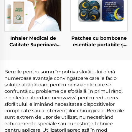
Inhaler Medical de
Patches cu bomboane
Calitate Superioară
esențiale portabile și
Stick pentru Congestie
autocolante repelente
Nasală Calificativ
împotriva mușcătorilor
Refreshing Stick
pentru a tine
Portabil Tube Inhaler
depărtate mănecii
Benzile pentru somn împotriva sforăitului oferă
numeroase avantaje convingătoare care le fac o
soluție atrăgătoare pentru persoanele care se
confruntă cu probleme de sforăială. În primul rând,
ele oferă o abordare neinvazivă pentru reducerea
sforăitului, eliminând necesitatea dispozitivelor
complicate sau a intervențiilor chirurgicale. Benzile
sunt extrem de ușor de utilizat, nu necesitând
echipamente speciale sau cunoștințe tehnice
pentru aplicare. Utilizatorii apreciază în mod