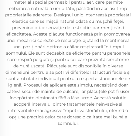
material special permeabil pentru aer, care permite
eliberarea naturală a umidității, păstrând în același timp
proprietățile aderente. Designul unic integrează proprietăți
elastice care se mișcă natural odată cu mușchii feței,
prevenind orice senzație de restricție, dar menținând
eficacitatea. Aceste plăcuțe funcționează prin promovarea
unei mecanici corecte de respirație, ajutând la menținerea
unei poziționări optime a căilor respiratorii în timpul
somnului. Ele sunt deosebit de eficiente pentru persoanele
care respiră pe gură și pentru cei care prezintă simptome
de gură uscată. Plăcuțele sunt disponibile în diverse
dimensiuni pentru a se potrivi diferitelor structuri faciale și
sunt ambalate individual pentru a respecta standardele de
igienă. Procesul de aplicare este simplu, necesitând doar
câteva secunde înainte de culcare, iar plăcuțele pot fi ușor
îndepărtate dimineața fără a lăsa urme. Această soluție
acoperă intervalul dintre tratamentele neinvazive și
intervențiile mai agresive împotriva sforăitului, oferind o
opțiune practică celor care doresc o calitate mai bună a
somnului.