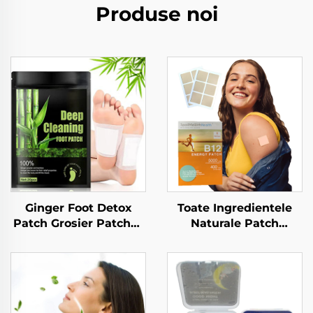
Produse noi
Ginger Foot Detox
Toate Ingredientele
Patch Grosier Patches
Naturale Patch
pentru detox al
Transdermal
picioarelor Fabrică
Impermeabil & Gentle
Detox Foot Pad pentru
pe Piele Patches cu
eliminarea toxinelor
Vitamină B12 pentru o
Dimineață Mai Bună